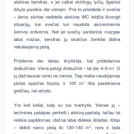
atskiras bendras, o jei vaikai skirtingų lyčių, ilgainiui
iškyla poreikis dar vienam. Prie to prisideda ir svečiai
– jiems skirtas nedidelis atskiras WC leidžia išvengti
situacijų, kai svečiai turi naudotis asmeninėmis
šeimos erdvėmis. Net jei svečių sanitarinis mazgas
labai mažas, bendras jų skaičius ženkliai didina
reikalaujamą plotą.
Problema dar labiau išryškėja, kai pridedamos
drabužinės. Viena patogi drabužinė – tai dar 4–6 m². O
jų dažniausiai norisi ne vienos. Taip realiai naudojamas
plotas sparčiai tirpsta, ir 100 m² riba pasiekiama
greičiau, nei atrodo.
Yra keli keliai, kaip su tuo tvarkytis. Vienas jų –
technines patalpas perkelti į atskirą pastatą, tačiau tai
reiškia papildomas, dažnai labai dideles išlaidas. Kitas
– didinti namo plotą iki 130–140 m², nors ir tada