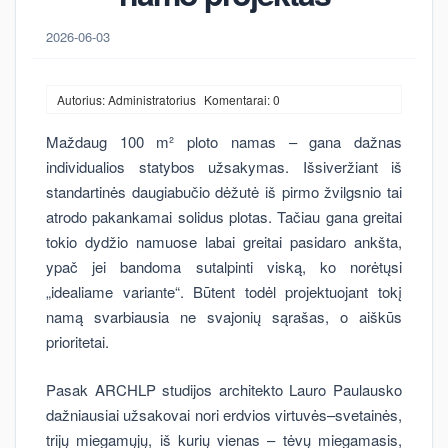
2026-06-03
Autorius: Administratorius
Komentarai: 0
Maždaug 100 m² ploto namas – gana dažnas
individualios statybos užsakymas. Išsiveržiant iš
standartinės daugiabučio dėžutė iš pirmo žvilgsnio tai
atrodo pakankamai solidus plotas. Tačiau gana greitai
tokio dydžio namuose labai greitai pasidaro ankšta,
ypač jei bandoma sutalpinti viską, ko norėtųsi
„idealiame variante“. Būtent todėl projektuojant tokį
namą svarbiausia ne svajonių sąrašas, o aiškūs
prioritetai.
Pasak ARCHLP studijos architekto Lauro Paulausko
dažniausiai užsakovai nori erdvios virtuvės–svetainės,
trijų miegamųjų, iš kurių vienas – tėvų miegamasis,