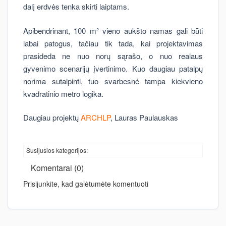
dalį erdvės tenka skirti laiptams.
Apibendrinant, 100 m² vieno aukšto namas gali būti
labai patogus, tačiau tik tada, kai projektavimas
prasideda ne nuo norų sąrašo, o nuo realaus
gyvenimo scenarijų įvertinimo. Kuo daugiau patalpų
norima sutalpinti, tuo svarbesnė tampa kiekvieno
kvadratinio metro logika.
Daugiau projektų
ARCHLP
, Lauras Paulauskas
Susijusios kategorijos:
Komentarai (0)
Prisijunkite, kad galėtumėte komentuoti