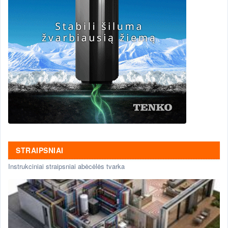
STRAIPSNIAI
Instrukciniai straipsniai abėcėlės tvarka