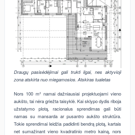
Draugų pasisėdėjimai gali trukti ilgai, nes aktyvioji
zona atskirta nuo miegamosios. Atskiras tualetas
Nors 100 m² namai dažniausiai projektuojami vieno
aukšto, tai nėra griežta taisyklė. Kai sklypo dydis riboja
užstatymo plotą, racionalus sprendimas gali būti
namas su mansarda ar pusantro aukšto struktūra.
Tokie sprendimai leidžia padidinti bendrą plotą, kartais
net sumažinant vieno kvadratinio metro kainą, nors