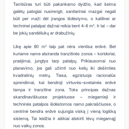
Tambūras turi būti pakankamo dydžio, kad šeima
galėtų patogiai nusirengti, sanitariniai mazgai negali
būti per maži dėl įrangos išdėstymo, o katilinei ar
techninei patalpai dažnai reikia bent 4–6 m². Ir tai – dar
be jokių sandėliukų ar drabužinių.
Likę apie 80 m² taip pat nėra vientisa erdvė. Bet
kuriame name atsiranda tranzitinės zonos – koridoriai,
praėjimai, jungtys tarp patalpų. Priklausomai nuo
planavimo, jos gali užimti nuo kelių iki dešimties
kvadratinių metrų. Tiesa, egzistuoja racionalūs
sprendimai, kai bendroji virtuvės–svetainės erdvė
tampa ir tranzitine zona. Toks principas dažnas
skandinaviškuose projektuose – miegamieji ir
techninės patalpos išdėstomos namo pakraščiuose, o
centrinė bendra erdvė sujungia viską į vieną logišką
sistemą. Tai leidžia ir aiškiai atskirti tėvų miegamąjį
nuo vaikų zonos.