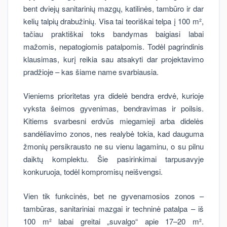
bent dviejų sanitarinių mazgų, katilinės, tambūro ir dar
kelių talpių drabužinių. Visa tai teoriškai telpa į 100 m²,
tačiau praktiškai toks bandymas baigiasi labai
mažomis, nepatogiomis patalpomis. Todėl pagrindinis
klausimas, kurį reikia sau atsakyti dar projektavimo
pradžioje – kas šiame name svarbiausia.
Vieniems prioritetas yra didelė bendra erdvė, kurioje
vyksta šeimos gyvenimas, bendravimas ir poilsis.
Kitiems svarbesni erdvūs miegamieji arba didelės
sandėliavimo zonos, nes realybė tokia, kad dauguma
žmonių persikrausto ne su vienu lagaminu, o su pilnu
daiktų komplektu. Šie pasirinkimai tarpusavyje
konkuruoja, todėl kompromisų neišvengsi.
Vien tik funkcinės, bet ne gyvenamosios zonos –
tambūras, sanitariniai mazgai ir techninė patalpa – iš
100 m² labai greitai „suvalgo“ apie 17–20 m².