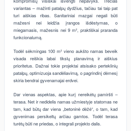
kompromisų visiškai išvengti nepavyks. Trečias
variantas – mažinti patalpų dydžius, tačiau tai taip pat
turi aiškias ribas. Sanitariniai mazgai negali būti
mažesni nei leidžia įrangos išdėstymas, o
miegamasis, mažesnis nei 9 m², praktiškai praranda
funkcionalumą.
Todėl sėkmingas 100 m² vieno aukšto namas beveik
visada reiškia labai tikslų planavimą ir aiškius
prioritetus. Dažnai tokie projektai atsisako perteklinių
patalpų, optimizuoja sandėliavimą, o pagrindinį dėmesį
skiria bendrai gyvenamajai erdvei.
Dar vienas aspektas, apie kurį nereikėtų pamiršti –
terasa. Net ir nedidelis namas užmiestyje statomas ne
tam, kad būtų dar viena „betoninė dėžė“, o tam, kad
gyvenimas persikeltų arčiau gamtos. Todėl terasa
turėtų būti ne priedas, o integrali projekto dalis.