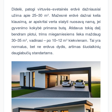
Didelė, patogi virtuvės–svetainės erdvė dažniausiai
užima apie 25–30 m². Mažesnė erdvė dažnai kelia
klausimą, ar apskritai verta statyti nuosavą namą, jei
gyvenimo kokybė primena butą. Atidavus tokią dalį
bendram plotui, trims miegamiesiems lieka maždaug
30–35 m², vadinasi – po 10–12 m² kiekvienam. Tai yra
normalus, bet ne erdvus dydis, artimas šiuolaikinių
daugiabučių standartams.