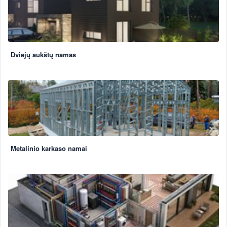
Dviejų aukštų namas
Metalinio karkaso namai