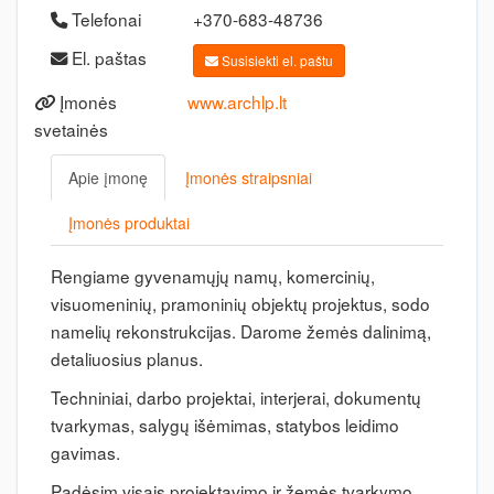
Telefonai
+370-683-48736
El. paštas
Susisiekti el. paštu
Įmonės
www.archlp.lt
svetainės
Apie įmonę
Įmonės straipsniai
Įmonės produktai
Rengiame gyvenamųjų namų, komercinių,
visuomeninių, pramoninių objektų projektus, sodo
namelių rekonstrukcijas. Darome žemės dalinimą,
detaliuosius planus.
Techniniai, darbo projektai, interjerai, dokumentų
tvarkymas, salygų išėmimas, statybos leidimo
gavimas.
Padėsim visais projektavimo ir žemės tvarkymo