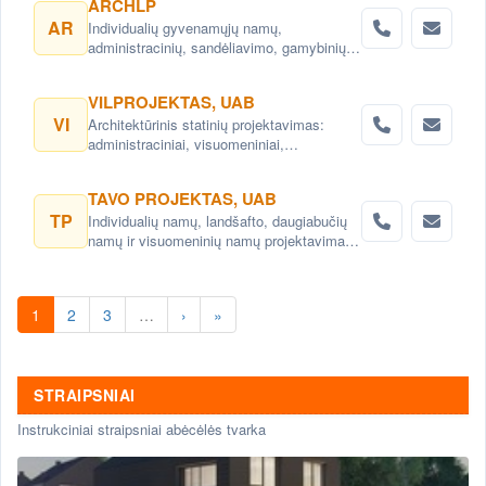
ARCHLP
AR
Individualių gyvenamųjų namų,
administracinių, sandėliavimo, gamybinių
objektų projektai. Teritorijų planavimas,
detalieji planai. Namų projektai,
VILPROJEKTAS, UAB
projektavimas Vilnius. Namų projektavimo
VI
Architektūrinis statinių projektavimas:
paslaugos Vilnius.
administraciniai, visuomeniniai,
gyvenamieji, komerciniai pastatai ir kitos
architektų, interjero dizaino paslaugos,
TAVO PROJEKTAS, UAB
konsultacijos. Teritorijų planavimas,
TP
Individualių namų, landšafto, daugiabučių
detalieji planai. Urbanistiniai,
namų ir visuomeninių namų projektavimas.
architektūriniai ir kraštovaizdžio projektai
Namų projektai- individualizuoti, pagal
savininkų poreikius
1
2
3
…
›
»
STRAIPSNIAI
Instrukciniai straipsniai abėcėlės tvarka