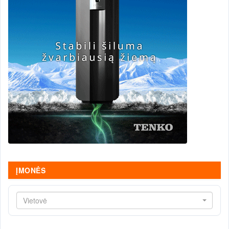
ĮMONĖS
Vietovė