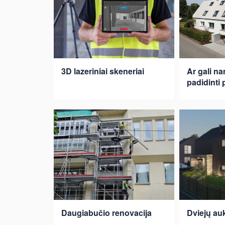
3D lazeriniai skeneriai
Ar gali n
padidinti 
Daugiabučio renovacija
Dviejų au