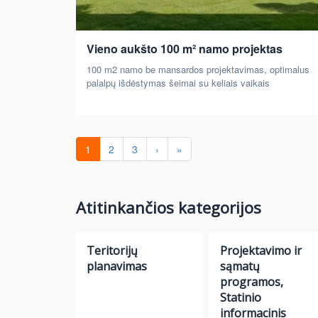
Vieno aukšto 100 m² namo projektas
100 m2 namo be mansardos projektavimas, optimalus
palalpų išdėstymas šeimai su keliais vaikais
1
2
3
›
»
Atitinkančios kategorijos
Teritorijų
Projektavimo ir
planavimas
sąmatų
programos,
Statinio
informacinis