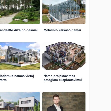
andšafto dizaino dėsniai
Metalinio karkaso namai
odernus namas vietoj
Namo projektavimas
varto
patogiam eksploatavimui