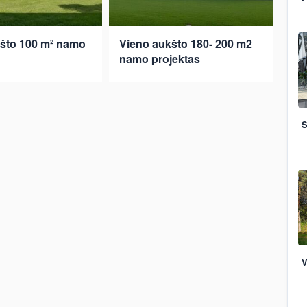
što 100 m² namo
Vieno aukšto 180- 200 m2
namo projektas
S
V