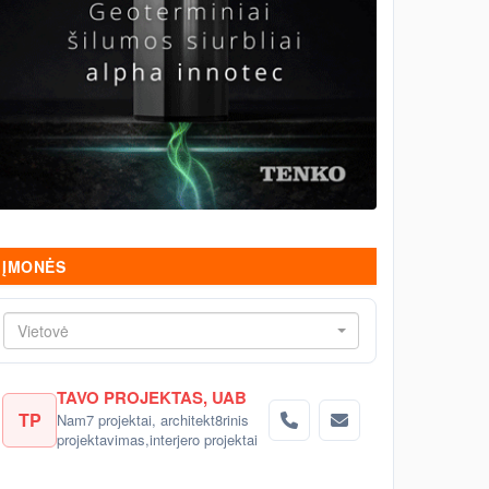
ĮMONĖS
Vietovė
TAVO PROJEKTAS, UAB
TP
Nam7 projektai, architekt8rinis
projektavimas,interjero projektai