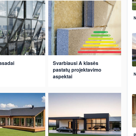
N
fasadai
Svarbiausi A klasės
pastatų projektavimo
N
aspektai
P