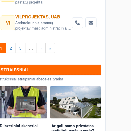
pastatų projektai
VILPROJEKTAS, UAB
VI
Architektūrinis statinių
projektavimas: administraciniai,
visuomeniniai, gyvenamieji,
komerciniai pastatai ir kitos
architektų, interjero dizaino
1
2
3
…
›
»
paslaugos, konsultacijos.
Teritorijų planavimas, detalieji
planai. Urbanistiniai,
architektūriniai ir kraštovaizdžio
STRAIPSNIAI
projektai
strukciniai straipsniai abėcėlės tvarka
D lazeriniai skeneriai
Ar gali namo priestatas
padidinti pastato vertę?