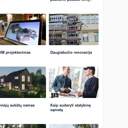
IM projektavimas
Daugiabučio renovacija
viejų aukštų namas
Kaip sudaryti statybinę
sąmatą