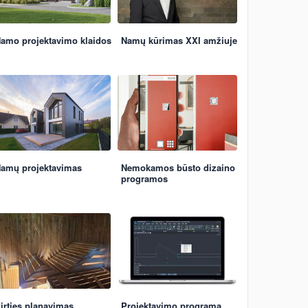
amo projektavimo klaidos
Namų kūrimas XXI amžiuje
amų projektavimas
Nemokamos būsto dizaino
programos
irties planavimas
Projektavimo programa