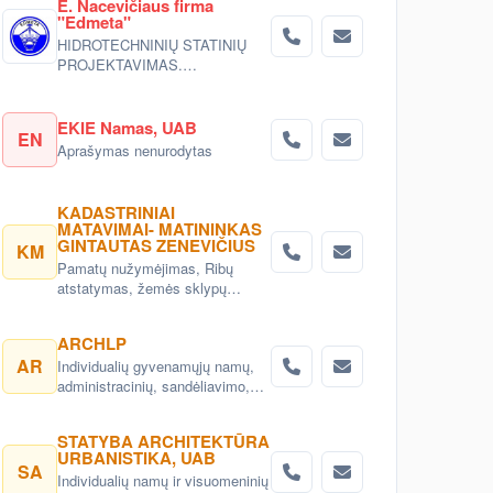
E. Nacevičiaus firma
"Edmeta"
HIDROTECHNINIŲ STATINIŲ
PROJEKTAVIMAS.
TOPOGRAFINIAI
DARBAI.PASTATŲ INŽINERINIŲ
SISTEMŲ PROJEKTAVIMAS
EKIE Namas, UAB
EN
(IŠORĖS).
Aprašymas nenurodytas
KADASTRINIAI
MATAVIMAI- MATININKAS
GINTAUTAS ZENEVIČIUS
KM
Pamatų nužymėjimas, Ribų
atstatymas, žemės sklypų
kadastriniai
matavimai,topografiniai planai,
ARCHLP
Statinių kadastriniai matavimai
AR
Individualių gyvenamųjų namų,
(Inventorizacija) Vilniuje.
administracinių, sandėliavimo,
gamybinių objektų projektai.
Teritorijų planavimas, detalieji
STATYBA ARCHITEKTŪRA
planai. Namų projektai,
URBANISTIKA, UAB
projektavimas Vilnius. Namų
SA
Individualių namų ir visuomeninių
projektavimo paslaugos Vilnius.