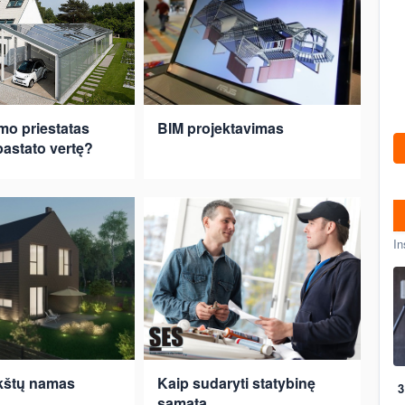
amo priestatas
BIM projektavimas
pastato vertę?
In
kštų namas
Kaip sudaryti statybinę
3
sąmatą