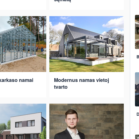
B
 karkaso namai
Modernus namas vietoj
tvarto
D