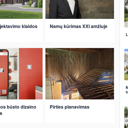
ektavimo klaidos
Namų kūrimas XXI amžiuje
L
M
t
s būsto dizaino
Pirties planavimas
s