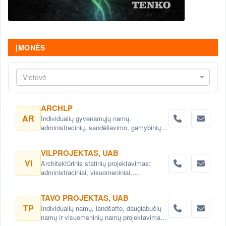
ĮMONĖS
Vietovė
ARCHLP
AR
Individualių gyvenamųjų namų,
administracinių, sandėliavimo, gamybinių
objektų projektai. Teritorijų planavimas,
detalieji planai. Namų projektai,
VILPROJEKTAS, UAB
projektavimas Vilnius. Namų projektavimo
VI
Architektūrinis statinių projektavimas:
paslaugos Vilnius.
administraciniai, visuomeniniai,
gyvenamieji, komerciniai pastatai ir kitos
architektų, interjero dizaino paslaugos,
TAVO PROJEKTAS, UAB
konsultacijos. Teritorijų planavimas,
TP
Individualių namų, landšafto, daugiabučių
detalieji planai. Urbanistiniai,
namų ir visuomeninių namų projektavimas.
architektūriniai ir kraštovaizdžio projektai