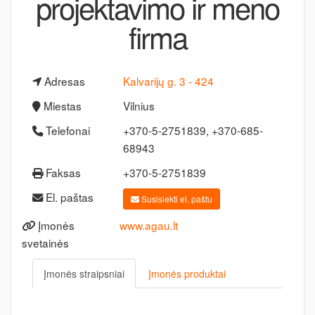
projektavimo ir meno
firma
Adresas
Kalvarijų g. 3 - 424
Miestas
Vilnius
Telefonai
+370-5-2751839, +370-685-
68943
Faksas
+370-5-2751839
El. paštas
Susisiekti el. paštu
Įmonės
www.agau.lt
svetainės
Įmonės straipsniai
Įmonės produktai