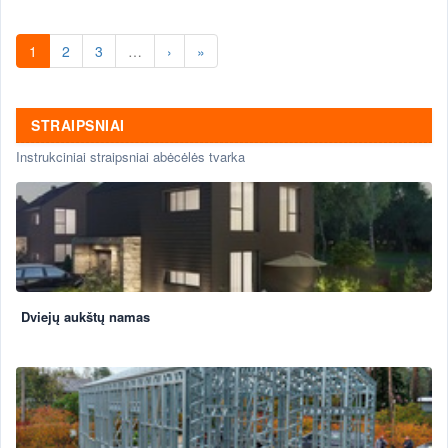
Namų projektai- individualizuoti, pagal
savininkų poreikius
1
2
3
…
›
»
STRAIPSNIAI
Instrukciniai straipsniai abėcėlės tvarka
Dviejų aukštų namas