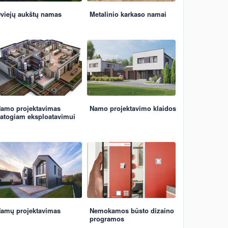
viejų aukštų namas
Metalinio karkaso namai
amo projektavimas
Namo projektavimo klaidos
atogiam eksploatavimui
amų projektavimas
Nemokamos būsto dizaino
programos