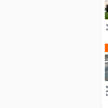
V
n
K
s
k