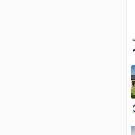
P
V
p