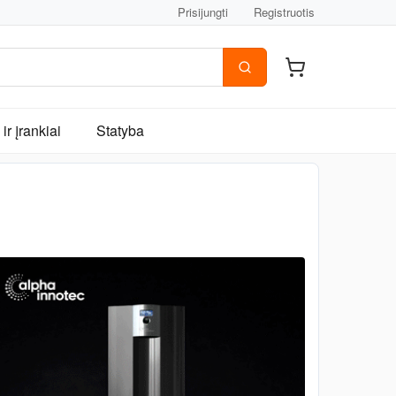
Prisijungti
Registruotis
ir įrankiai
Statyba