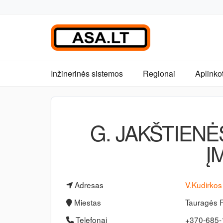
Inžinerinės sistemos
Regionai
Aplinko
G. JAKŠTIEN
Į
Adresas
V.Kudirkos
Miestas
Tauragės 
Telefonai
+370-685