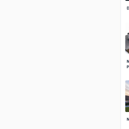
D
N
p
N