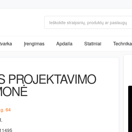
tvarka
Įrengimas
Apdaila
Statiniai
Technika 
ĖS PROJEKTAVIMO
MONĖ
 g. 64
R.
-11495