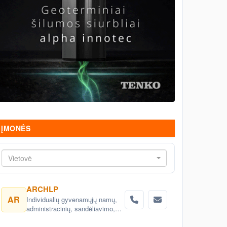
ĮMONĖS
Vietovė
ARCHLP
AR
Individualių gyvenamųjų namų,
administracinių, sandėliavimo,
gamybinių objektų projektai.
Teritorijų planavimas, detalieji