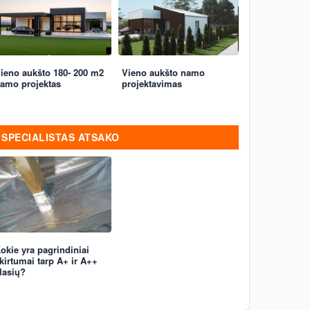
ieno aukšto 180- 200 m2
Vieno aukšto namo
amo projektas
projektavimas
SPECIALISTAS ATSAKO
okie yra pagrindiniai
kirtumai tarp A+ ir A++
lasių?