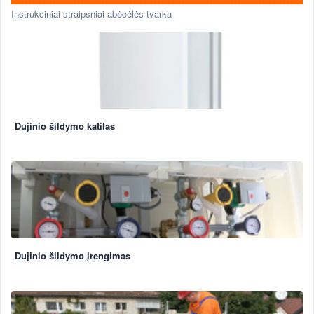
Instrukciniai straipsniai abėcėlės tvarka
Dujinio šildymo katilas
Dujinio šildymo įrengimas