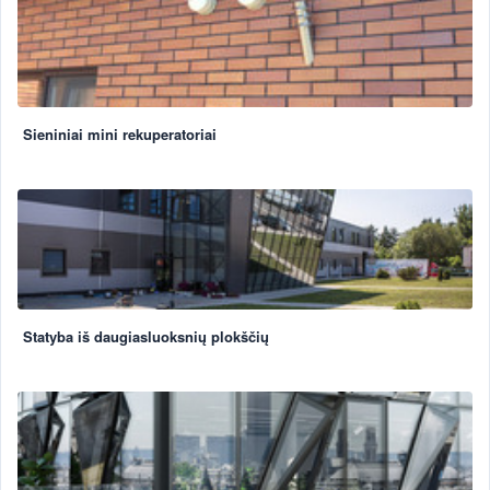
Sieniniai mini rekuperatoriai
Statyba iš daugiasluoksnių plokščių