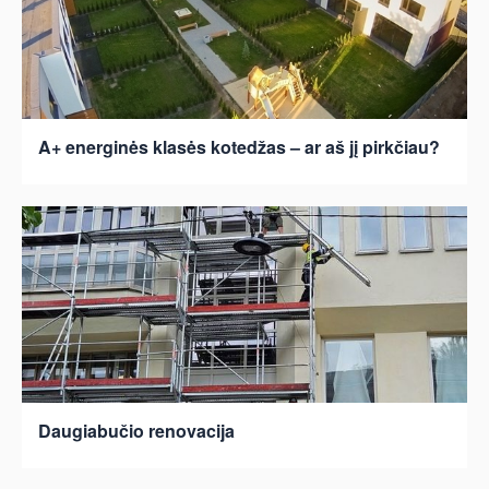
A+ energinės klasės kotedžas – ar aš jį pirkčiau?
Daugiabučio renovacija