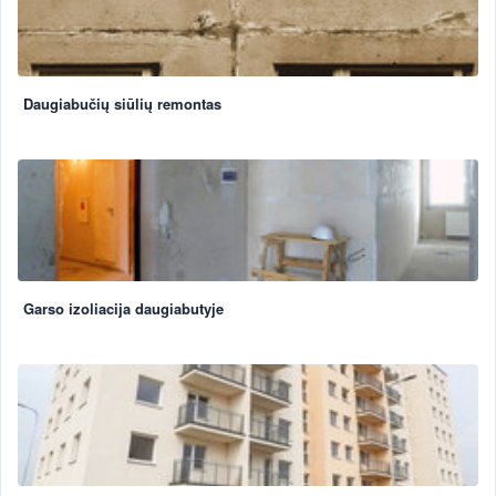
Daugiabučių siūlių remontas
Garso izoliacija daugiabutyje