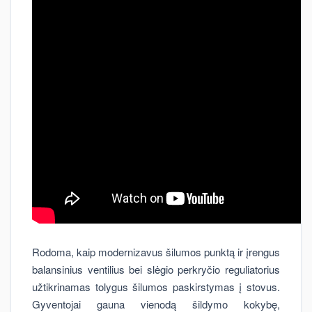
Rodoma, kaip modernizavus šilumos punktą ir įrengus
balansinius ventilius bei slėgio perkryčio reguliatorius
užtikrinamas tolygus šilumos paskirstymas į stovus.
Gyventojai gauna vienodą šildymo kokybę,