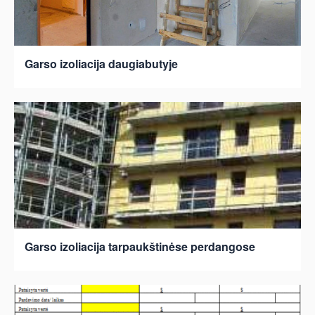
Garso izoliacija daugiabutyje
Garso izoliacija tarpaukštinėse perdangose