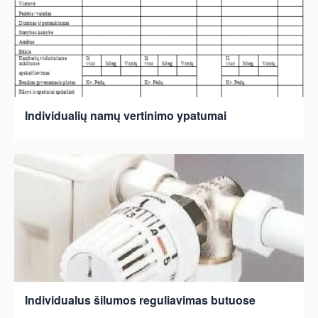
Individualių namų vertinimo ypatumai
Individualus šilumos reguliavimas butuose