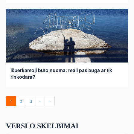
Išperkamoji buto nuoma: reali paslauga ar tik
rinkodara?
1
2
3
›
»
VERSLO SKELBIMAI