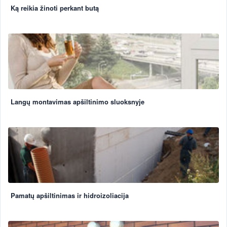
Ką reikia žinoti perkant butą
Langų montavimas apšiltinimo sluoksnyje
Pamatų apšiltinimas ir hidroizoliacija