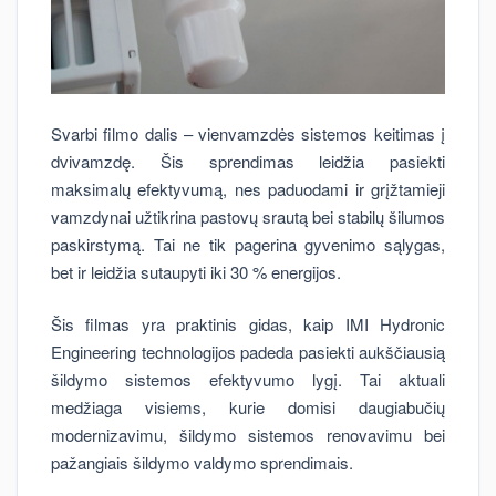
Svarbi filmo dalis – vienvamzdės sistemos keitimas į
dvivamzdę. Šis sprendimas leidžia pasiekti
maksimalų efektyvumą, nes paduodami ir grįžtamieji
vamzdynai užtikrina pastovų srautą bei stabilų šilumos
paskirstymą. Tai ne tik pagerina gyvenimo sąlygas,
bet ir leidžia sutaupyti iki 30 % energijos.
Šis filmas yra praktinis gidas, kaip IMI Hydronic
Engineering technologijos padeda pasiekti aukščiausią
šildymo sistemos efektyvumo lygį. Tai aktuali
medžiaga visiems, kurie domisi daugiabučių
modernizavimu, šildymo sistemos renovavimu bei
pažangiais šildymo valdymo sprendimais.