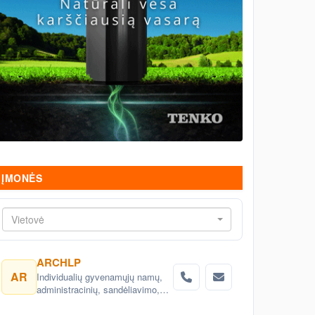
ĮMONĖS
Vietovė
ARCHLP
AR
Individualių gyvenamųjų namų,
administracinių, sandėliavimo,
gamybinių objektų projektai.
Teritorijų planavimas, detalieji