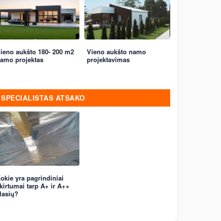
ieno aukšto 180- 200 m2
Vieno aukšto namo
amo projektas
projektavimas
SPECIALISTAS ATSAKO
okie yra pagrindiniai
kirtumai tarp A+ ir A++
lasių?