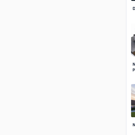
D
N
p
N