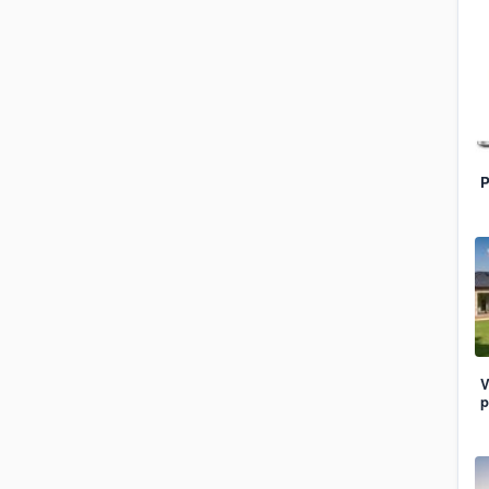
P
V
p