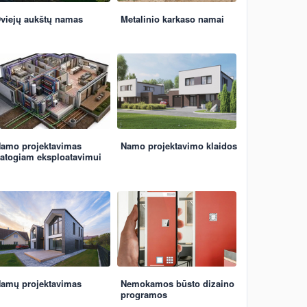
viejų aukštų namas
Metalinio karkaso namai
amo projektavimas
Namo projektavimo klaidos
atogiam eksploatavimui
amų projektavimas
Nemokamos būsto dizaino
programos