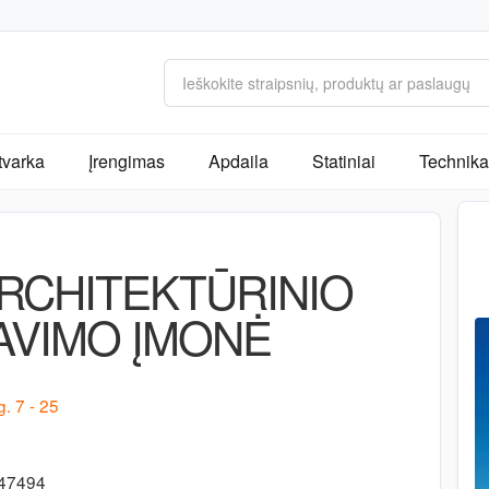
tvarka
Įrengimas
Apdaila
Statiniai
Technika 
ARCHITEKTŪRINIO
AVIMO ĮMONĖ
. 7 - 25
647494