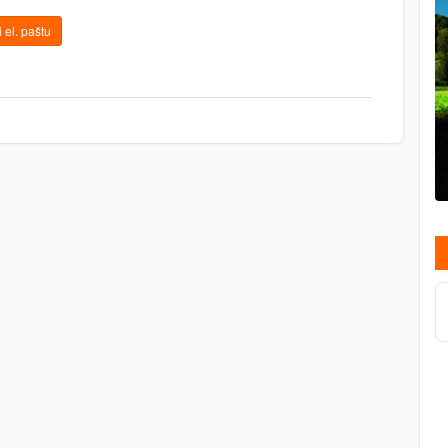
 el. paštu