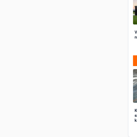
V
n
K
s
k