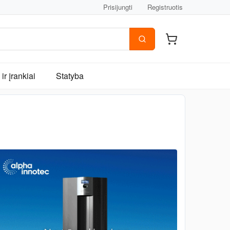
Prisijungti
Registruotis
ir įrankiai
Statyba