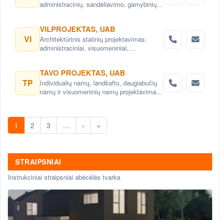
administracinių, sandėliavimo, gamybinių
objektų projektai. Teritorijų planavimas,
detalieji planai. Namų projektai,
VILPROJEKTAS, UAB
projektavimas Vilnius. Namų projektavimo
VI
Architektūrinis statinių projektavimas:
paslaugos Vilnius.
administraciniai, visuomeniniai,
gyvenamieji, komerciniai pastatai ir kitos
architektų, interjero dizaino paslaugos,
TAVO PROJEKTAS, UAB
konsultacijos. Teritorijų planavimas,
TP
Individualių namų, landšafto, daugiabučių
detalieji planai. Urbanistiniai,
namų ir visuomeninių namų projektavimas.
architektūriniai ir kraštovaizdžio projektai
Namų projektai- individualizuoti, pagal
savininkų poreikius
1
2
3
…
›
»
STRAIPSNIAI
Instrukciniai straipsniai abėcėlės tvarka