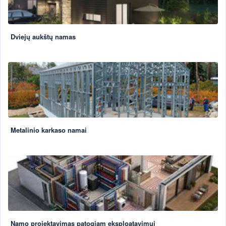
Dviejų aukštų namas
Metalinio karkaso namai
Namo projektavimas patogiam eksploatavimui