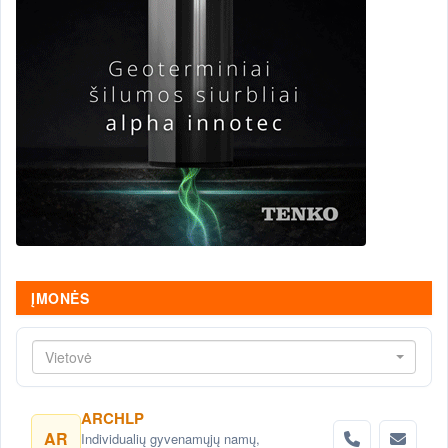
ĮMONĖS
Vietovė
ARCHLP
AR
Individualių gyvenamųjų namų,