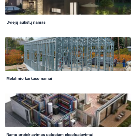
Dviejų aukštų namas
Metalinio karkaso namai
Namo projektavimas patogiam eksploatavimui