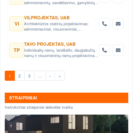
administracinių, sandėliavimo, gamybinių
objektų projektai. Teritorijų planavimas,
detalieji planai. Namų projektai,
VILPROJEKTAS, UAB
projektavimas Vilnius. Namų projektavimo
VI
Architektūrinis statinių projektavimas:
paslaugos Vilnius.
administraciniai, visuomeniniai,
gyvenamieji, komerciniai pastatai ir kitos
architektų, interjero dizaino paslaugos,
TAVO PROJEKTAS, UAB
konsultacijos. Teritorijų planavimas,
TP
Individualių namų, landšafto, daugiabučių
detalieji planai. Urbanistiniai,
namų ir visuomeninių namų projektavimas.
architektūriniai ir kraštovaizdžio projektai
Namų projektai- individualizuoti, pagal
savininkų poreikius
1
2
3
…
›
»
STRAIPSNIAI
Instrukciniai straipsniai abėcėlės tvarka