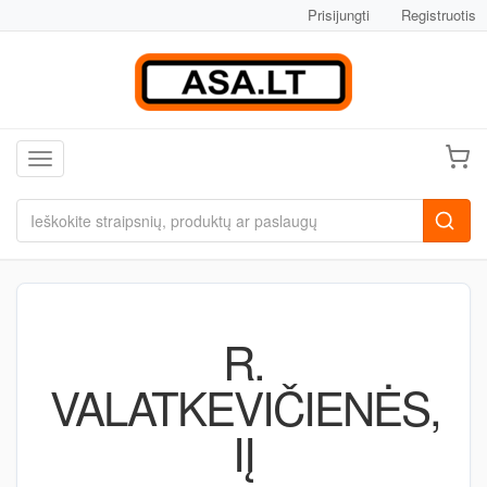
Prisijungti
Registruotis
Toggle navigation
R.
VALATKEVIČIENĖS,
IĮ