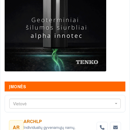
ĮMONĖS
Vietovė
ARCHLP
AR
Individualių gyvenamųjų namų,