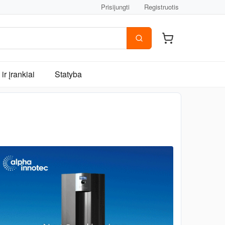
Prisijungti
Registruotis
ir įrankiai
Statyba