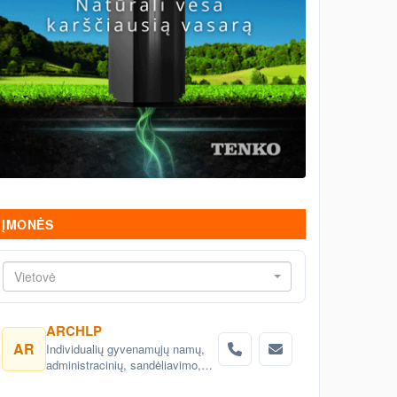
ĮMONĖS
Vietovė
ARCHLP
AR
Individualių gyvenamųjų namų,
administracinių, sandėliavimo,
gamybinių objektų projektai.
Teritorijų planavimas, detalieji