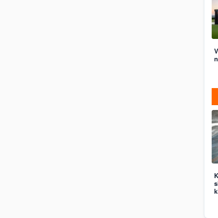
V
n
K
s
k