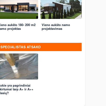
ieno aukšto 180- 200 m2
Vieno aukšto namo
amo projektas
projektavimas
SPECIALISTAS ATSAKO
okie yra pagrindiniai
kirtumai tarp A+ ir A++
lasių?