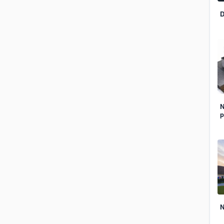
D
N
p
N