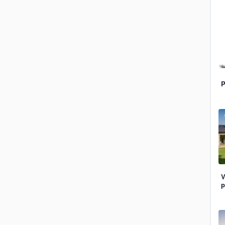
P
V
p