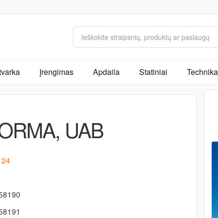
tvarka
Įrengimas
Apdaila
Statiniai
Technika 
FORMA, UAB
. 24
058190
058191