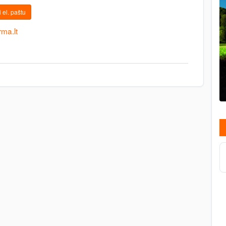
 el. paštu
rma.lt