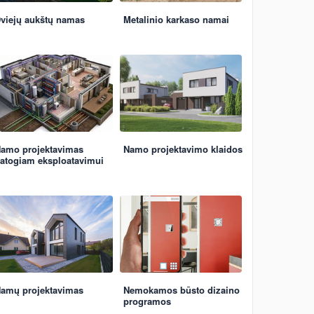
viejų aukštų namas
Metalinio karkaso namai
amo projektavimas
Namo projektavimo klaidos
atogiam eksploatavimui
amų projektavimas
Nemokamos būsto dizaino
programos