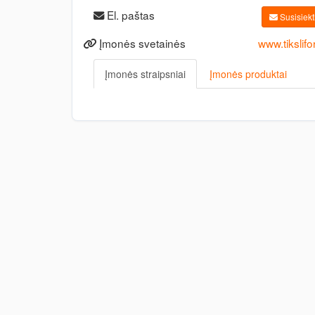
El. paštas
Susisiekti
Įmonės svetainės
www.tikslifo
Įmonės straipsniai
Įmonės produktai