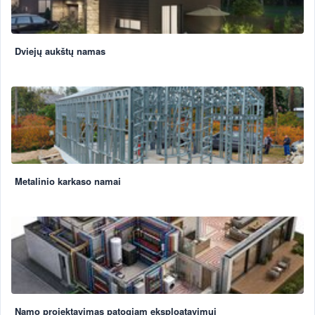
Dviejų aukštų namas
Metalinio karkaso namai
Namo projektavimas patogiam eksploatavimui