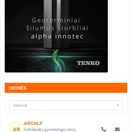
ĮMONĖS
Vietovė
ARCHLP
AR
Individualių gyvenamųjų namų,