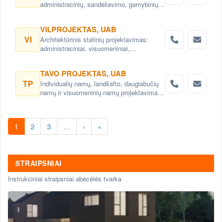
administracinių, sandėliavimo, gamybinių
objektų projektai. Teritorijų planavimas,
detalieji planai. Namų projektai,
VILPROJEKTAS, UAB
projektavimas Vilnius. Namų projektavimo
VI
Architektūrinis statinių projektavimas:
paslaugos Vilnius.
administraciniai, visuomeniniai,
gyvenamieji, komerciniai pastatai ir kitos
architektų, interjero dizaino paslaugos,
TAVO PROJEKTAS, UAB
konsultacijos. Teritorijų planavimas,
TP
Individualių namų, landšafto, daugiabučių
detalieji planai. Urbanistiniai,
namų ir visuomeninių namų projektavimas.
architektūriniai ir kraštovaizdžio projektai
Namų projektai- individualizuoti, pagal
savininkų poreikius
1
2
3
…
›
»
STRAIPSNIAI
Instrukciniai straipsniai abėcėlės tvarka