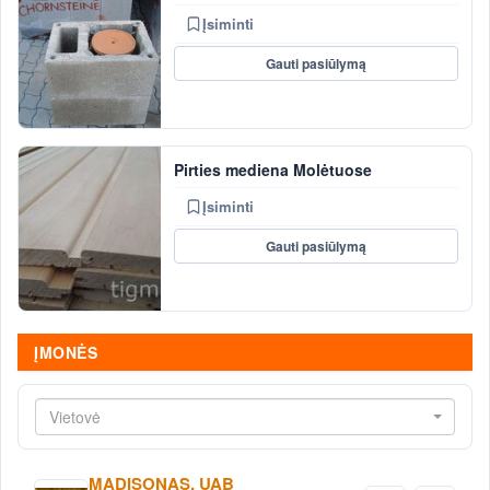
Įsiminti
Gauti pasiūlymą
Pirties mediena Molėtuose
Įsiminti
Gauti pasiūlymą
ĮMONĖS
Vietovė
MADISONAS, UAB