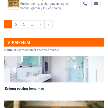
Medinių namų, pirčių, pavėsinių, kt.
medinių gaminių ir kietų baldų
projektavimas ir gamyba
1
2
3
…
›
»
STRAIPSNIAI
Instrukciniai straipsniai abėcėlės tvarka
Drėgnų patalpų įrengimas