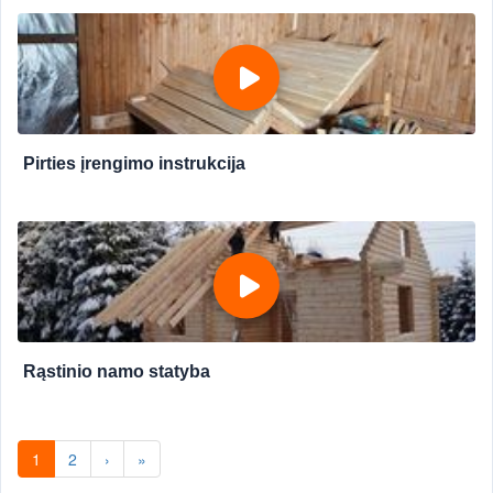
Pirties įrengimo instrukcija
Rąstinio namo statyba
1
2
›
»