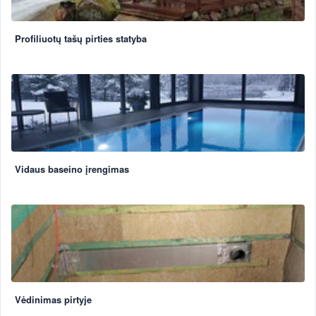
Profiliuotų tašų pirties statyba
Vidaus baseino įrengimas
Vėdinimas pirtyje