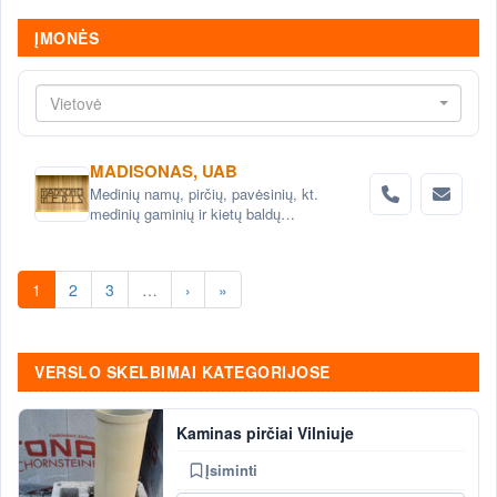
ĮMONĖS
Vietovė
MADISONAS, UAB
Medinių namų, pirčių, pavėsinių, kt.
medinių gaminių ir kietų baldų
projektavimas ir gamyba
1
2
3
…
›
»
VERSLO SKELBIMAI KATEGORIJOSE
Kaminas pirčiai Vilniuje
Įsiminti