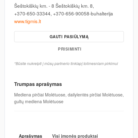
Šeštokiškių km. - 8 Šeštokiškių km. 8,
+370-650-33344, +370-656-90058-buhalterija
www.tigmis.lt
GAUTI PASIŪLYMĄ
PRISIMINTI
*Būsite nukreipti į mūsų partnerio tinklapį tolimesniam pirkimui
Trumpas aprašymas
Mediena pirčiai Molėtuose, dailylentės pirčiai Molėtuose,
gultų mediena Molėtuose
Aprašymas
Visi įmonės produktai