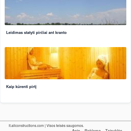
Leidimas statyti pirčiai ant kranto
Kaip kūrenti pirtį
lt.allconstructions.com
| Visos teisės saugomos.
Apie
Reklama
Taisyklės