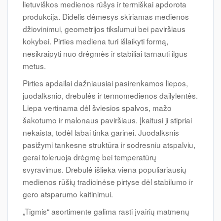
lietuviškos medienos rūšys ir termiškai apdorota
produkcija. Didelis dėmesys skiriamas medienos
džiovinimui, geometrijos tikslumui bei paviršiaus
kokybei. Pirties mediena turi išlaikyti formą,
nesikraipyti nuo drėgmės ir stabiliai tarnauti ilgus
metus.
Pirties apdailai dažniausiai pasirenkamos liepos,
juodalksnio, drebulės ir termomedienos dailylentės.
Liepa vertinama dėl šviesios spalvos, mažo
šakotumo ir malonaus paviršiaus. Įkaitusi ji stipriai
nekaista, todėl labai tinka garinei. Juodalksnis
pasižymi tankesne struktūra ir sodresniu atspalviu,
gerai toleruoja drėgmę bei temperatūrų
svyravimus. Drebulė išlieka viena populiariausių
medienos rūšių tradicinėse pirtyse dėl stabilumo ir
gero atsparumo kaitinimui.
„Tigmis“ asortimente galima rasti įvairių matmenų