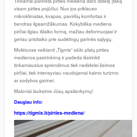
Tinkamai parinkta pirties mediena daro didelę įtaką
visam pirties pojūčiui. Nuo jos priklauso
mikroklimatas, kvapas, paviršių komfortas ir
bendras ilgaamžiškumas. Kokybiška mediena
pirčiai ilgiau išlaiko formą, mažiau deformuojasi ir
geriau prisitaiko prie sudėtingų garinės sąlygų.
Molėtuose veikianti „Tigmis“ siūlo platų pirties
medienos pasirinkimą ir padeda išsirinkti
tinkamiausius sprendimus tiek nedidelei šeimos
pirčiai, tiek intensyviau naudojamai kaimo turizmo
ar sodybos garinei.
Maloniai lauksime Jūsų apsilankymų!
Daugiau info:
https://tigmis.lt/pirties-mediena/