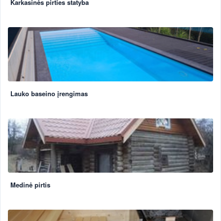
Karkasinės pirties statyba
Lauko baseino įrengimas
Medinė pirtis