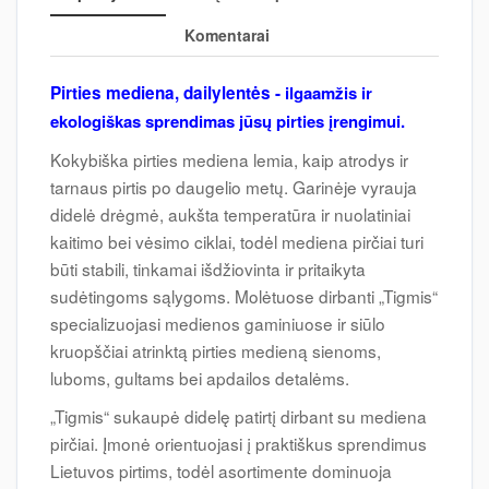
Komentarai
Pirties mediena, dailylentės -
ilgaamžis ir
ekologiškas sprendimas jūsų pirties įrengimui.
Kokybiška pirties mediena lemia, kaip atrodys ir
tarnaus pirtis po daugelio metų. Garinėje vyrauja
didelė drėgmė, aukšta temperatūra ir nuolatiniai
kaitimo bei vėsimo ciklai, todėl mediena pirčiai turi
būti stabili, tinkamai išdžiovinta ir pritaikyta
sudėtingoms sąlygoms. Molėtuose dirbanti „Tigmis“
specializuojasi medienos gaminiuose ir siūlo
kruopščiai atrinktą pirties medieną sienoms,
luboms, gultams bei apdailos detalėms.
„Tigmis“ sukaupė didelę patirtį dirbant su mediena
pirčiai. Įmonė orientuojasi į praktiškus sprendimus
Lietuvos pirtims, todėl asortimente dominuoja