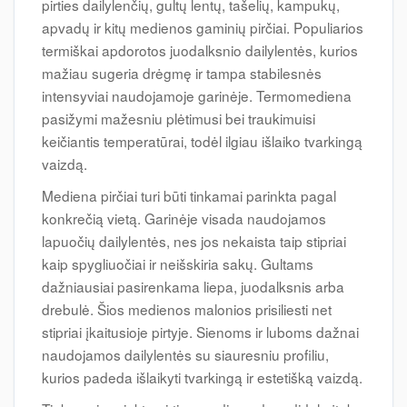
pirties dailylenčių, gultų lentų, tašelių, kampukų,
apvadų ir kitų medienos gaminių pirčiai. Populiarios
termiškai apdorotos juodalksnio dailylentės, kurios
mažiau sugeria drėgmę ir tampa stabilesnės
intensyviai naudojamoje garinėje. Termomediena
pasižymi mažesniu plėtimusi bei traukimuisi
keičiantis temperatūrai, todėl ilgiau išlaiko tvarkingą
vaizdą.
Mediena pirčiai turi būti tinkamai parinkta pagal
konkrečią vietą. Garinėje visada naudojamos
lapuočių dailylentės, nes jos nekaista taip stipriai
kaip spygliuočiai ir neišskiria sakų. Gultams
dažniausiai pasirenkama liepa, juodalksnis arba
drebulė. Šios medienos malonios prisiliesti net
stipriai įkaitusioje pirtyje. Sienoms ir luboms dažnai
naudojamos dailylentės su siauresniu profiliu,
kurios padeda išlaikyti tvarkingą ir estetišką vaizdą.