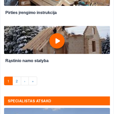
Pirties įrengimo instrukcija
Rąstinio namo statyba
1
2
›
»
SPECIALISTAS ATSAKO