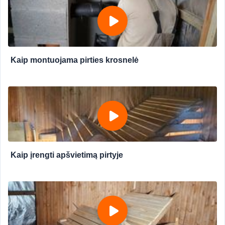
Kaip montuojama pirties krosnelė
Kaip įrengti apšvietimą pirtyje