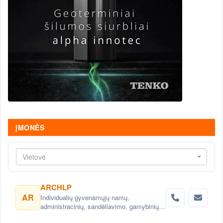
ĮMONĖS
Vietovė
ARCHLP
AR
Individualių gyvenamųjų namų,
administracinių, sandėliavimo, gamybinių
objektų projektai. Teritorijų planavimas,