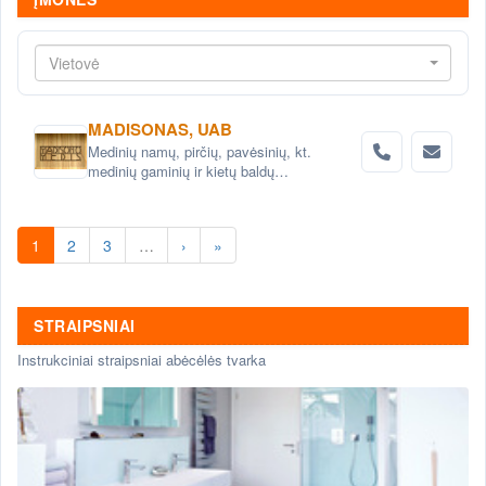
Vietovė
MADISONAS, UAB
Medinių namų, pirčių, pavėsinių, kt.
medinių gaminių ir kietų baldų
projektavimas ir gamyba
1
2
3
…
›
»
STRAIPSNIAI
Instrukciniai straipsniai abėcėlės tvarka