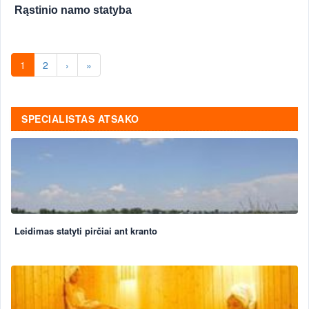
Rąstinio namo statyba
1
2
›
»
SPECIALISTAS ATSAKO
Leidimas statyti pirčiai ant kranto