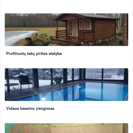
Profiliuotų tašų pirties statyba
Vidaus baseino įrengimas