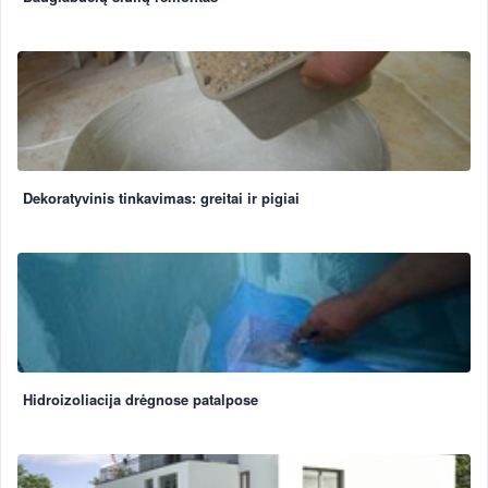
Dekoratyvinis tinkavimas: greitai ir pigiai
Hidroizoliacija drėgnose patalpose