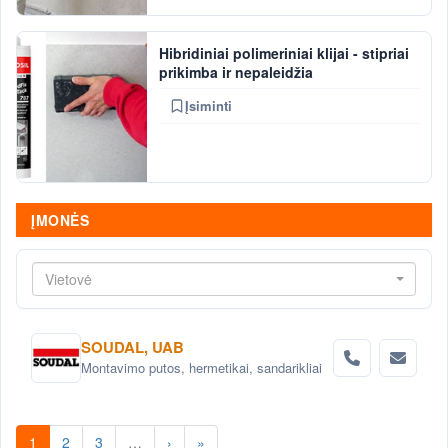
Hibridiniai polimeriniai klijai - stipriai
prikimba ir nepaleidžia
Įsiminti
ĮMONĖS
Vietovė
SOUDAL, UAB
Montavimo putos, hermetikai, sandarikliai
1
2
3
…
›
»