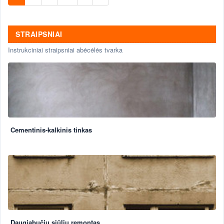
STRAIPSNIAI
Instrukciniai straipsniai abėcėlės tvarka
Cementinis-kalkinis tinkas
Daugiabučių siūlių remontas