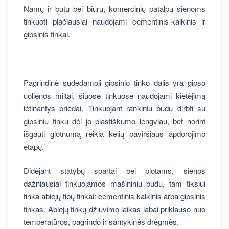
Namų ir butų bei biurų, komercinių patalpų sienoms
tinkuoti plačiausiai naudojami cementinis-kalkinis ir
gipsinis tinkai.
Pagrindinė sudedamoji gipsinio tinko dalis yra gipso
uolienos miltai, šiuose tinkuose naudojami kietėjimą
lėtinantys priedai. Tinkuojant rankiniu būdu dirbti su
gipsiniu tinku dėl jo plastiškumo lengviau, bet norint
išgauti glotnumą reikia kelių paviršiaus apdorojimo
etapų.
Didėjant statybų spartai bei plotams, sienos
dažniausiai tinkuojamos mašininiu būdu, tam tikslui
tinka abiejų tipų tinkai: cementinis kalkinis arba gipsinis
tinkas. Abiejų tinkų džiūvimo laikas labai priklauso nuo
temperatūros, pagrindo ir santykinės drėgmės.