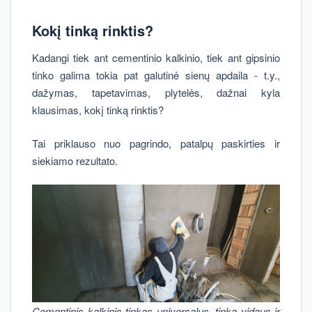
Kokį tinką rinktis?
Kadangi tiek ant cementinio kalkinio, tiek ant gipsinio
tinko galima tokia pat galutinė sienų apdaila - t.y.,
dažymas, tapetavimas, plytelės, dažnai kyla
klausimas, kokį tinką rinktis?
Tai priklauso nuo pagrindo, patalpų paskirties ir
siekiamo rezultato.
Cementinis kalkinis tinkas universalus, tinka vidaus ir