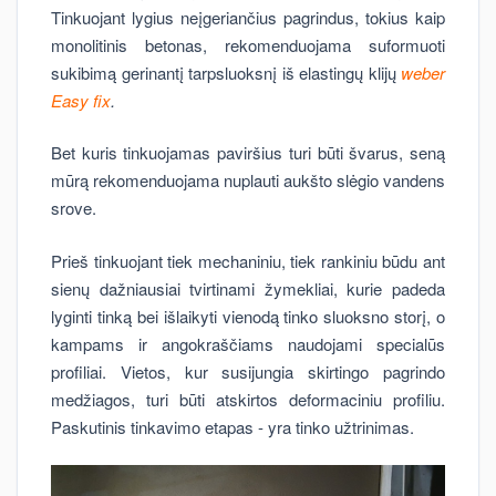
Tinkuojant lygius neįgeriančius pagrindus, tokius kaip
monolitinis betonas, rekomenduojama suformuoti
sukibimą gerinantį tarpsluoksnį iš elastingų klijų
weber
Easy fix
.
Bet kuris tinkuojamas paviršius turi būti švarus, seną
mūrą rekomenduojama nuplauti aukšto slėgio vandens
srove.
Prieš tinkuojant tiek mechaniniu, tiek rankiniu būdu ant
sienų dažniausiai tvirtinami žymekliai, kurie padeda
lyginti tinką bei išlaikyti vienodą tinko sluoksno storį, o
kampams ir angokraščiams naudojami specialūs
profiliai. Vietos, kur susijungia skirtingo pagrindo
medžiagos, turi būti atskirtos deformaciniu profiliu.
Paskutinis tinkavimo etapas - yra tinko užtrinimas.