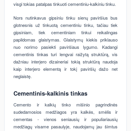
visgi tokias patalpas tinkuoti cementiniu-kalkiniu tinku.
Nors nutinkavus gipsiniu tinku sienų paviršius bus
glotnesnis už tinkuotą cementiniu tinku, tačiau tiek
gipsiniam, tiek cementiniam tinkui reikalingas
papildomas glaistymas. Glaistymų kiekis priklauso
nuo norimo pasiekti paviršiaus lygumo. Kadangi
cementinis tinkas turi lengvai raižytą struktūrą, vis
dažniau interjero dizaineriai tokią struktūrą naudoja
kaip interjero elementą ir tokį paviršių dažo net
neglaistę.
Cementinis-kalkinis tinkas
Cemento ir kalkių tinko mišinio pagrindinės
sudedamosios medžiagos yra kalkės, smėlis ir
cementas - vienos seniausių ir populiariausių
medžiagų visame pasaulyje, naudojamų jau šimtus