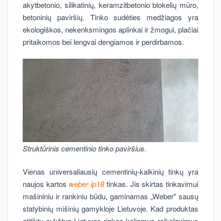
akytbetonio, silikatinių, keramzitbetonio blokelių mūro,
betoninių paviršių. Tinko sudėties medžiagos yra
ekologiškos, nekenksmingos aplinkai ir žmogui, plačiai
pritaikomos bei lengvai dengiamos ir perdirbamos.
Struktūrinis cementinio tinko paviršius.
Vienas universaliausių cementinių-kalkinių tinkų yra
naujos kartos
weber ip18
tinkas. Jis skirtas tinkavimui
mašininiu ir rankiniu būdu, gaminamas „Weber" sausų
statybinių mišinių gamykloje Lietuvoje. Kad produktas
atitiktų aukštus Lietuvos rinkos keliamus reikalavimus