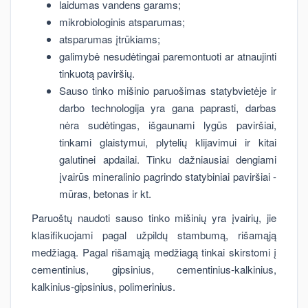
laidumas vandens garams;
mikrobiologinis atsparumas;
atsparumas įtrūkiams;
galimybė nesudėtingai paremontuoti ar atnaujinti
tinkuotą paviršių.
Sauso tinko mišinio paruošimas statybvietėje ir
darbo technologija yra gana paprasti, darbas
nėra sudėtingas, išgaunami lygūs paviršiai,
tinkami glaistymui, plytelių klijavimui ir kitai
galutinei apdailai. Tinku dažniausiai dengiami
įvairūs mineralinio pagrindo statybiniai paviršiai -
mūras, betonas ir kt.
Paruoštų naudoti sauso tinko mišinių yra įvairių, jie
klasifikuojami pagal užpildų stambumą, rišamąją
medžiagą. Pagal rišamąją medžiagą tinkai skirstomi į
cementinius, gipsinius, cementinius-kalkinius,
kalkinius-gipsinius, polimerinius.