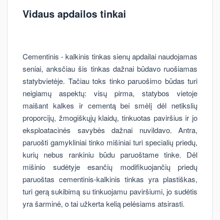
Vidaus apdailos tinkai
Cementinis - kalkinis tinkas sienų apdailai naudojamas
seniai, anksčiau šis tinkas dažnai būdavo ruošiamas
statybvietėje. Tačiau toks tinko paruošimo būdas turi
neigiamų aspektų: visų pirma, statybos vietoje
maišant kalkes ir cementą bei smėlį dėl netikslių
proporcijų, žmogiškųjų klaidų, tinkuotas paviršius ir jo
eksploatacinės savybės dažnai nuvildavo. Antra,
paruošti gamykliniai tinko mišiniai turi specialių priedų,
kurių nebus rankiniu būdu paruoštame tinke. Dėl
mišinio sudėtyje esančių modifikuojančių priedų
paruoštas cementinis-kalkinis tinkas yra plastiškas,
turi gerą sukibimą su tinkuojamu paviršiumi, jo sudėtis
yra šarminė, o tai užkerta kelią pelėsiams atsirasti.