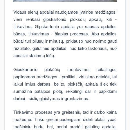
Vidaus sienų apdailai naudojamos įvairios medžiagos:
vieni renkasi gipskartonio plokščių apkalą, kiti -
tinkavimą. Gipskartonio apdaila yra sausas apdailos
būdas, tinkavimas - šlapias procesas. Abu apdailos
būdai turi pliusų ir minusų, priklauso nuo norimo gauti
rezultato, galutinės apdailos, nuo laiko faktoriaus, nuo
apdailai skiriamų lėšų.
Gipskartonio plokščių montavimui reikalingos
papildomos medžiagos - profiliai, tvirtinimo detalės, tai
laikui imlus darbas, be to, plokščių apkala šiek tiek
sumažina patalpos plotą, reikalingi dar ir papildomi
darbai - siūlių glaistymas ir gruntavimas.
Tinkavimo procesas yra greitesnis, tad ir darbo kaina
mažesnė. Tinku greitai padengiami dideli plotai, ypač
mašininiu būdu, bet, norint pradėti galutinę apdailą,