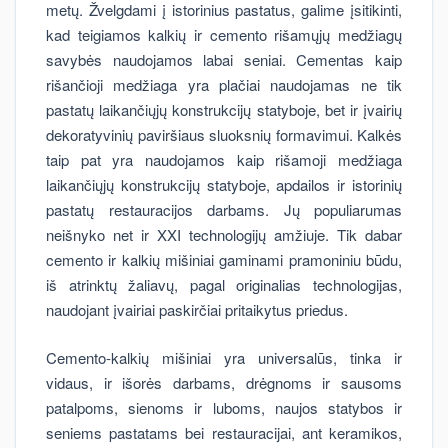
metų. Žvelgdami į istorinius pastatus, galime įsitikinti,
kad teigiamos kalkių ir cemento rišamųjų medžiagų
savybės naudojamos labai seniai. Cementas kaip
rišančioji medžiaga yra plačiai naudojamas ne tik
pastatų laikančiųjų konstrukcijų statyboje, bet ir įvairių
dekoratyvinių paviršiaus sluoksnių formavimui. Kalkės
taip pat yra naudojamos kaip rišamoji medžiaga
laikančiųjų konstrukcijų statyboje, apdailos ir istorinių
pastatų restauracijos darbams. Jų populiarumas
neišnyko net ir XXI technologijų amžiuje. Tik dabar
cemento ir kalkių mišiniai gaminami pramoniniu būdu,
iš atrinktų žaliavų, pagal originalias technologijas,
naudojant įvairiai paskirčiai pritaikytus priedus.
Cemento-kalkių mišiniai yra universalūs, tinka ir
vidaus, ir išorės darbams, drėgnoms ir sausoms
patalpoms, sienoms ir luboms, naujos statybos ir
seniems pastatams bei restauracijai, ant keramikos,