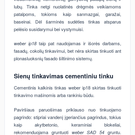
lubų. Tinka netgi nuolatinės drėgmės veikiamoms
patalpoms, tokioms kaip sanmazgai, garažai,
baseinai. Dėl šarminės sudėties tinkas atsparus
pelėsio susidarymui bei vystymuisi.
weber ip18
taip pat naudojamas ir išorės darbams,
fasadų, cokolių tinkavimui, bet nėra skirtas tinkuoti ant
plonasluoksnių fasado šiltinimo sistemų.
Sienų tinkavimas cementiniu tinku
Cementinis kalkinis tinkas weber ip18 skirtas tinkuoti
tinkavimo mašinomis arba rankiniu būdu.
Paviršiaus paruošimas priklauso nuo tinkuojamo
pagrindo: stipriai vandenį įgeriančius pagrindus, tokius
kaip akytbetonio, keraminiai blokeliai,
rekomenduojama gruntuoti
weber SAD 54
gruntu.