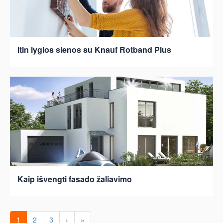
Itin lygios sienos su Knauf Rotband Plus
Kaip išvengti fasado žaliavimo
1
2
3
›
»