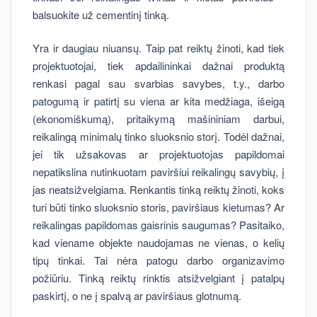
balsuokite už cementinį tinką.
Yra ir daugiau niuansų. Taip pat reiktų žinoti, kad tiek
projektuotojai, tiek apdailininkai dažnai produktą
renkasi pagal sau svarbias savybes, t.y., darbo
patogumą ir patirtį su viena ar kita medžiaga, išeigą
(ekonomiškumą), pritaikymą mašininiam darbui,
reikalingą minimalų tinko sluoksnio storį. Todėl dažnai,
jei tik užsakovas ar projektuotojas papildomai
nepatikslina nutinkuotam paviršiui reikalingų savybių, į
jas neatsižvelgiama. Renkantis tinką reiktų žinoti, koks
turi būti tinko sluoksnio storis, paviršiaus kietumas? Ar
reikalingas papildomas gaisrinis saugumas? Pasitaiko,
kad viename objekte naudojamas ne vienas, o kelių
tipų tinkai. Tai nėra patogu darbo organizavimo
požiūriu. Tinką reiktų rinktis atsižvelgiant į patalpų
paskirtį, o ne į spalvą ar paviršiaus glotnumą.