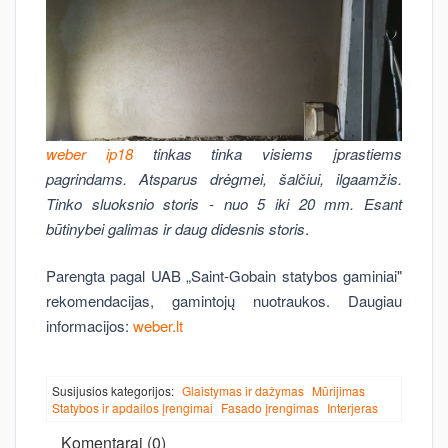
weber ip18
tinkas tinka visiems įprastiems
pagrindams. Atsparus drėgmei, šalčiui, ilgaamžis.
Tinko sluoksnio storis - nuo 5 iki 20 mm. Esant
būtinybei galimas ir daug didesnis storis
.
Parengta pagal UAB „Saint-Gobain statybos gaminiai"
rekomendacijas, gamintojų nuotraukos. Daugiau
informacijos:
weber.lt
Susijusios kategorijos:
Glaistymas ir dažymas
Mūrijimas
Statybos ir apdailos įrengimai
Fasado įrengimas
Interjeras
Komentarai (0)