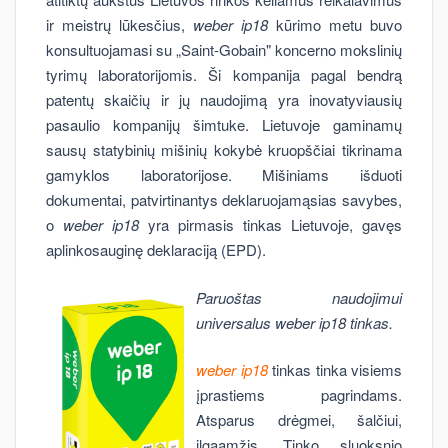
ir meistrų lūkesčius,
weber ip18
kūrimo metu buvo
konsultuojamasi su „Saint-Gobain" koncerno mokslinių
tyrimų laboratorijomis. Ši kompanija pagal bendrą
patentų skaičių ir jų naudojimą yra inovatyviausių
pasaulio kompanijų šimtuke. Lietuvoje gaminamų
sausų statybinių mišinių kokybė kruopščiai tikrinama
gamyklos laboratorijose. Mišiniams išduoti
dokumentai, patvirtinantys deklaruojamąsias savybes,
o
weber ip18
yra pirmasis tinkas Lietuvoje, gavęs
aplinkosauginę deklaraciją (EPD).
Paruoštas naudojimui
universalus weber ip18 tinkas.
weber ip18
tinkas tinka visiems
įprastiems pagrindams.
Atsparus drėgmei, šalčiui,
ilgaamžis. Tinko sluoksnio