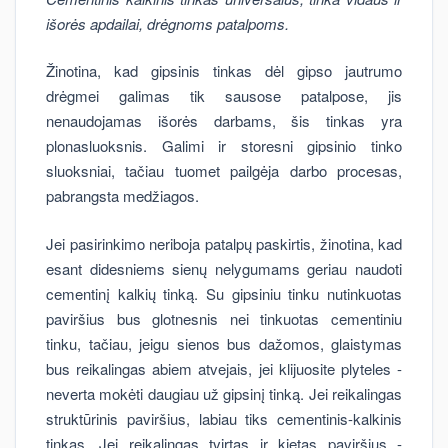
išorės apdailai, drėgnoms patalpoms.
Žinotina, kad gipsinis tinkas dėl gipso jautrumo
drėgmei galimas tik sausose patalpose, jis
nenaudojamas išorės darbams, šis tinkas yra
plonasluoksnis. Galimi ir storesni gipsinio tinko
sluoksniai, tačiau tuomet pailgėja darbo procesas,
pabrangsta medžiagos.
Jei pasirinkimo neriboja patalpų paskirtis, žinotina, kad
esant didesniems sienų nelygumams geriau naudoti
cementinį kalkių tinką. Su gipsiniu tinku nutinkuotas
paviršius bus glotnesnis nei tinkuotas cementiniu
tinku, tačiau, jeigu sienos bus dažomos, glaistymas
bus reikalingas abiem atvejais, jei klijuosite plyteles -
neverta mokėti daugiau už gipsinį tinką. Jei reikalingas
struktūrinis paviršius, labiau tiks cementinis-kalkinis
tinkas. Jei reikalingas tvirtas ir kietas paviršius -