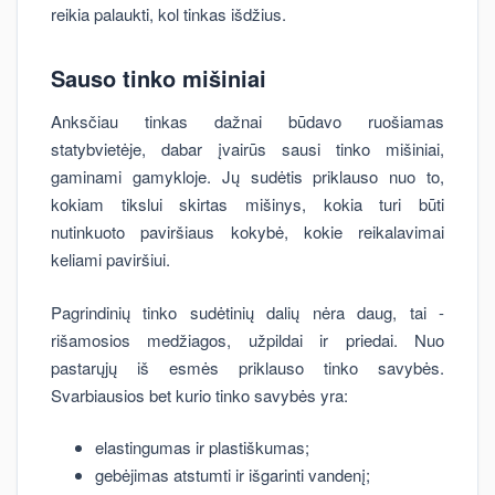
reikia palaukti, kol tinkas išdžius.
Sauso tinko mišiniai
Anksčiau tinkas dažnai būdavo ruošiamas
statybvietėje, dabar įvairūs sausi tinko mišiniai,
gaminami gamykloje. Jų sudėtis priklauso nuo to,
kokiam tikslui skirtas mišinys, kokia turi būti
nutinkuoto paviršiaus kokybė, kokie reikalavimai
keliami paviršiui.
Pagrindinių tinko sudėtinių dalių nėra daug, tai -
rišamosios medžiagos, užpildai ir priedai. Nuo
pastarųjų iš esmės priklauso tinko savybės.
Svarbiausios bet kurio tinko savybės yra:
elastingumas ir plastiškumas;
gebėjimas atstumti ir išgarinti vandenį;