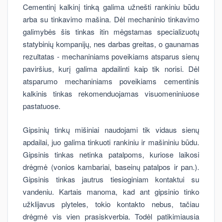
Cementinį kalkinį tinką galima užnešti rankiniu būdu
arba su tinkavimo mašina. Dėl mechaninio tinkavimo
galimybės šis tinkas itin mėgstamas specializuotų
statybinių kompanijų, nes darbas greitas, o gaunamas
rezultatas - mechaniniams poveikiams atsparus sienų
paviršius, kurį galima apdailinti kaip tik norisi. Dėl
atsparumo mechaniniams poveikiams cementinis
kalkinis tinkas rekomenduojamas visuomeniniuose
pastatuose.
Gipsinių tinkų mišiniai naudojami tik vidaus sienų
apdailai, juo galima tinkuoti rankiniu ir mašininiu būdu.
Gipsinis tinkas netinka patalpoms, kuriose laikosi
drėgmė (vonios kambariai, baseinų patalpos ir pan.).
Gipsinis tinkas jautrus tiesioginiam kontaktui su
vandeniu. Kartais manoma, kad ant gipsinio tinko
užklijavus plyteles, tokio kontakto nebus, tačiau
drėgmė vis vien prasiskverbia. Todėl patikimiausia