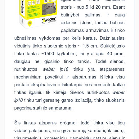
storis - nuo 5 iki 20 mm. Esant
būtinybei galimas ir daug
didesnis storis, tačiau būtinas
papildomas armavimas ir tinko
užnešimas vykdomas per kelis kartus. Dažniausias
vidutinis tinko sluoksnio storis ~ 1,5 cm. Sukietėjusio
tinko tankis ~1500 kg/kub.m, tai yra apie 40 proc.
daugiau nei gipsinio tinko tankis. Todėl sienos,
nutinkuotos
weber ip18
tinku yra atsparesnės
mechaniniam poveikiui ir atsparumas išlieka visu
pastato eksploatavimo laikotarpiu, nes cemento-kalkių
tinkas ilgainiui tik kietėja. Sienos nutinkuotos
weber
ip18
tinku turi geresnę garso izoliaciją, tinko sluoksnis
pagerina statinio sandarumą.
Šis tinkas atsparus drėgmei, todėl tinka visų tipų
vidaus patalpoms, nuo gyvenamųjų kambarių iki biurų,
visuomeninių, komercinių, gamybinių patalpų sienų ir