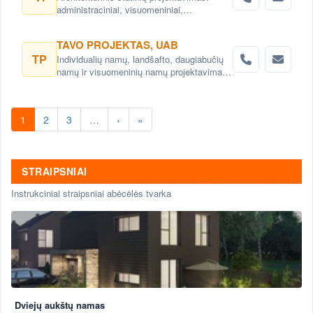
administraciniai, visuomeniniai,
gyvenamieji, komerciniai pastatai ir kitos
architektų, interjero dizaino paslaugos,
TAVO PROJEKTAS, UAB
konsultacijos. Teritorijų planavimas,
TP
Individualių namų, landšafto, daugiabučių
detalieji planai. Urbanistiniai,
namų ir visuomeninių namų projektavimas.
architektūriniai ir kraštovaizdžio projektai
Namų projektai- individualizuoti, pagal
savininkų poreikius
1
2
3
…
›
»
STRAIPSNIAI
Instrukciniai straipsniai abėcėlės tvarka
Dviejų aukštų namas