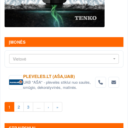
ĮMONĖS
Vietovė
PLEVELES.LT (AŠA,UAB)
UAB "AŠA" - plėvelės stiklui nuo saulės,
smūgio, dekoratyvinės, matinės.
1
2
3
…
›
»