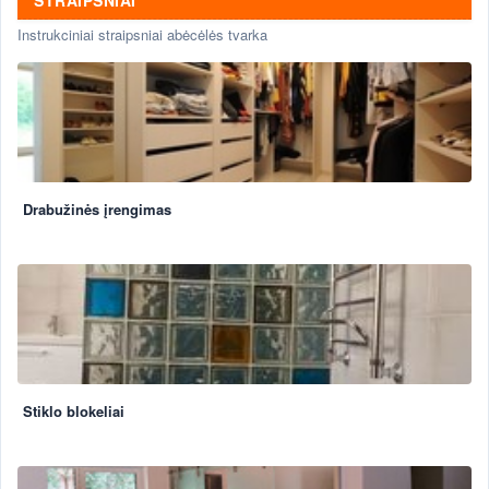
STRAIPSNIAI
Instrukciniai straipsniai abėcėlės tvarka
Drabužinės įrengimas
Stiklo blokeliai