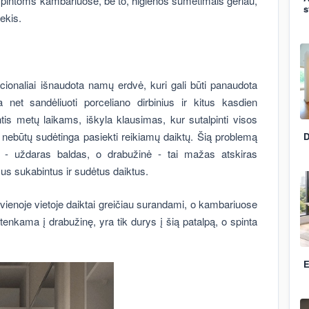
yti spintoms kambariuose, be to, higienos sumetimais geriau,
s
ekis.
cionaliai išnaudota namų erdvė, kuri gali būti panaudota
ba net sandėliuoti porceliano dirbinius ir kitus kasdien
is metų laikams, iškyla klausimas, kur sutalpinti visos
 nebūtų sudėtinga pasiekti reikiamų daiktų. Šią problemą
D
nta - uždaras baldas, o drabužinė - tai mažas atskiras
us sukabintus ir sudėtus daiktus.
i vienoje vietoje daiktai greičiau surandami, o kambariuose
tenkama į drabužinę, yra tik durys į šią patalpą, o spinta
E