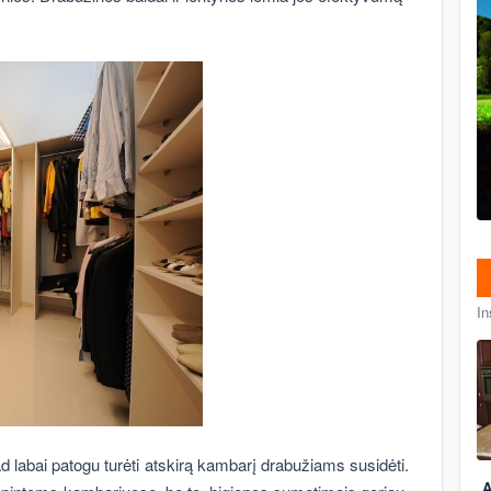
In
 labai patogu turėti atskirą kambarį drabužiams susidėti.
A