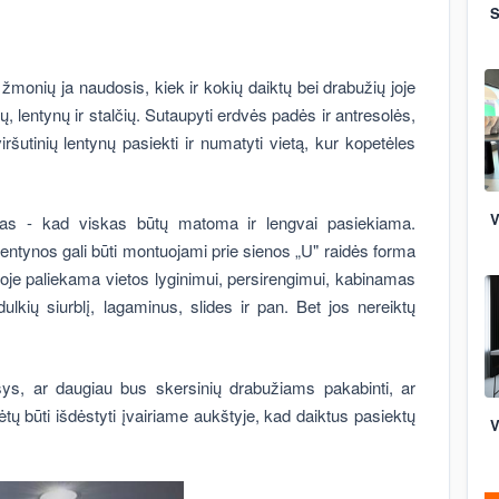
S
 žmonių ja naudosis, kiek ir kokių daiktų bei drabužių joje
, lentynų ir stalčių. Sutaupyti erdvės padės ir antresolės,
iršutinių lentynų pasiekti ir numatyti vietą, kur kopetėles
V
pas - kad viskas būtų matoma ir lengvai pasiekiama.
lentynos gali būti montuojami prie sienos „U" raidės forma
, joje paliekama vietos lyginimui, persirengimui, kabinamas
ulkių siurblį, lagaminus, slides ir pan. Bet jos nereiktų
sys, ar daugiau bus skersinių drabužiams pakabinti, ar
urėtų būti išdėstyti įvairiame aukštyje, kad daiktus pasiektų
V