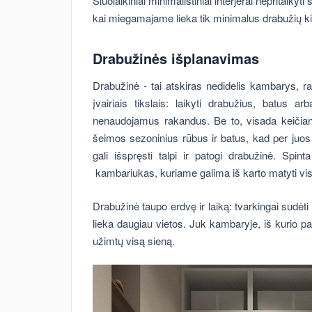
Šiuolaikiniai minimalistiniai interjerai nepritaik
kai miegamajame lieka tik minimalus drabužių ki
Drabužinės išplanavimas
Drabužinė - tai atskiras nedidelis kambarys, ra
įvairiais tikslais: laikyti drabužius, batus ar
nenaudojamus rakandus. Be to, visada keičiant
šeimos sezoninius rūbus ir batus, kad per juos
gali išspręsti talpi ir patogi drabužinė. Spi
kambariukas, kuriame galima iš karto matyti vis
Drabužinė taupo erdvę ir laiką: tvarkingai sudėt
lieka daugiau vietos. Juk kambaryje, iš kurio pa
užimtų visą sieną.