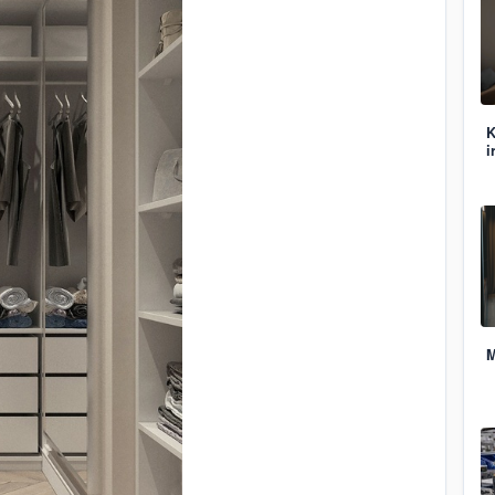
K
i
M