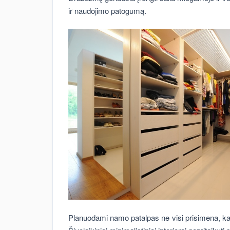
ir naudojimo patogumą.
Planuodami namo patalpas ne visi prisimena, kad