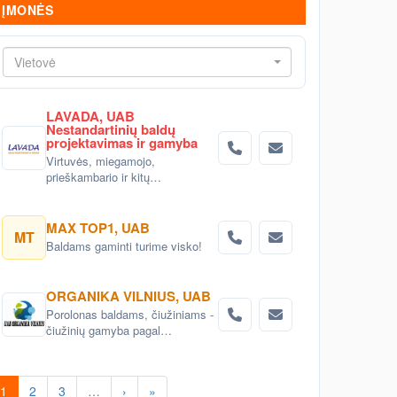
ĮMONĖS
Vietovė
LAVADA, UAB
Nestandartinių baldų
projektavimas ir gamyba
Virtuvės, miegamojo,
prieškambario ir kitų
nestandartinių baldų
projektavimas ir gaminimas
Vilniuje
MAX TOP1, UAB
MT
Baldams gaminti turime visko!
ORGANIKA VILNIUS, UAB
Porolonas baldams, čiužiniams -
čiužinių gamyba pagal
individualius poreikius;
1
2
3
…
›
»