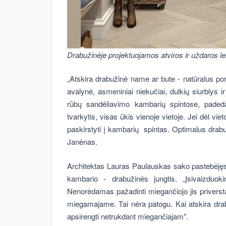
Drabužinėje projektuojamos atviros ir uždaros len
„Atskira drabužinė name ar bute - natūralus porei
avalynė, asmeniniai niekučiai, dulkių siurblys i
rūbų sandėliavimo kambarių spintose, padeda 
tvarkytis, visas ūkis vienoje vietoje. Jei dėl v
paskirstyti į kambarių spintas. Optimalus drabu
Janėnas.
Architektas Lauras Paulauskas sako pastebėjęs
kambario - drabužinės jungtis. „Įsivaizduok
Nenorėdamas pažadinti miegančiojo jis priversta
miegamajame. Tai nėra patogu. Kai atskira dra
apsirengti netrukdant miegančiajam".