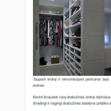
Taupant erdvę ir nemontuojant pertvaros tarp m
erdves.
Norint išnaudoti visą drabužinės erdvę dažniausia
Išradingi ir nagingi drabužinės baldams pritaiko se