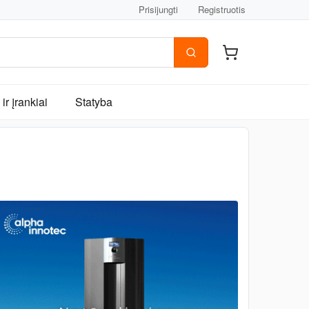
Prisijungti
Registruotis
ir įrankiai
Statyba