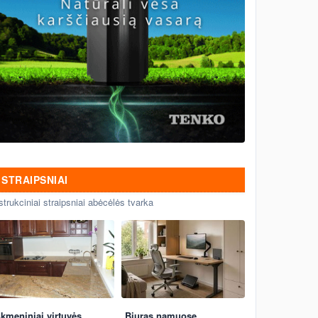
STRAIPSNIAI
strukciniai straipsniai abėcėlės tvarka
kmeniniai virtuvės
Biuras namuose