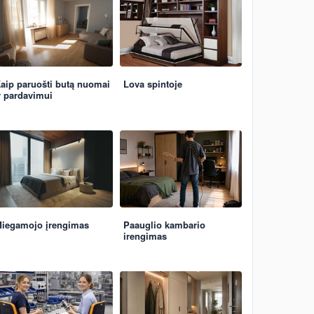
aip paruošti butą nuomai
Lova spintoje
r pardavimui
iegamojo įrengimas
Paauglio kambario
irengimas