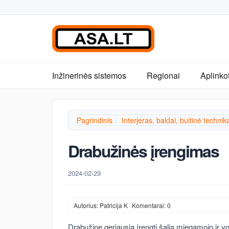
Inžinerinės sistemos
Regionai
Aplinko
Pagrindinis
Interjeras, baldai, buitinė technik
Drabužinės įrengimas
2024-02-29
Autorius: Patricija K
Komentarai: 0
Drabužinę geriausia įrengti šalia miegamojo ir v