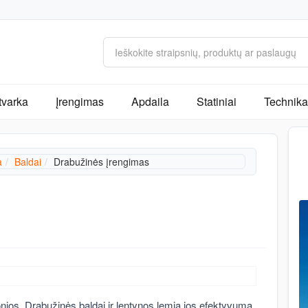
tvarka
Įrengimas
Apdaila
Statiniai
Technika 
a
Baldai
Drabužinės įrengimas
onios. Drabužinės baldai ir lentynos lemia jos efektyvumą