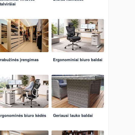
talviršiai
rabužinės įrengimas
Ergonominiai biuro baldai
rgonominės biuro kėdės
Geriausi lauko baldai