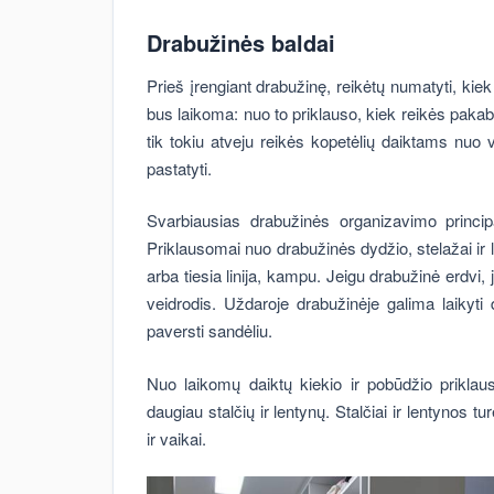
Drabužinės baldai
Prieš įrengiant drabužinę, reikėtų numatyti, kiek
bus laikoma: nuo to priklauso, kiek reikės pakabų
tik tokiu atveju reikės kopetėlių daiktams nuo v
pastatyti.
Svarbiausias drabužinės organizavimo princi
Priklausomai nuo drabužinės dydžio, stelažai ir 
arba tiesia linija, kampu. Jeigu drabužinė erdvi
veidrodis. Uždaroje drabužinėje galima laikyti d
paversti sandėliu.
Nuo laikomų daiktų kiekio ir pobūdžio priklau
daugiau stalčių ir lentynų. Stalčiai ir lentynos t
ir vaikai.