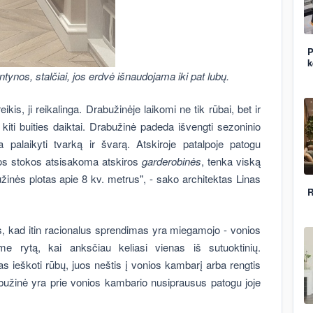
P
k
tynos, stalčiai, jos erdvė išnaudojama iki pat lubų.
kis, ji reikalinga. Drabužinėje laikomi ne tik rūbai, bet ir
r kiti buities daiktai. Drabužinė padeda išvengti sezoninio
palaikyti tvarką ir švarą. Atskiroje patalpoje patogu
ietos stokos atsisakoma atskiros
garderobinės
, tenka viską
žinės plotas apie 8 kv. metrus", - sako architektas Linas
R
, kad itin racionalus sprendimas yra miegamojo - vonios
ime rytą, kai anksčiau keliasi vienas iš sutuoktinių.
s ieškoti rūbų, juos neštis į vonios kambarį arba rengtis
bužinė yra prie vonios kambario nusiprausus patogu joje