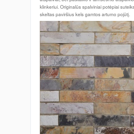
klinkeriui. Originalūs spalviniai potėpiai suteiks
skeltas paviršius kels gamtos artumo pojūtį.