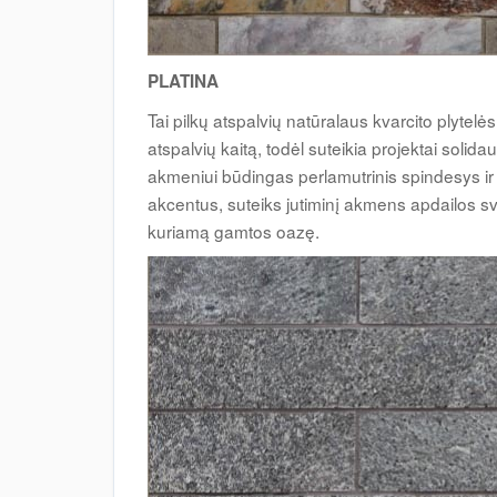
PLATINA
Tai pilkų atspalvių natūralaus kvarcito plytel
atspalvių kaitą, todėl suteikia projektai solid
akmeniui būdingas perlamutrinis spindesys ir
akcentus, suteiks jutiminį akmens apdailos svor
kuriamą gamtos oazę.