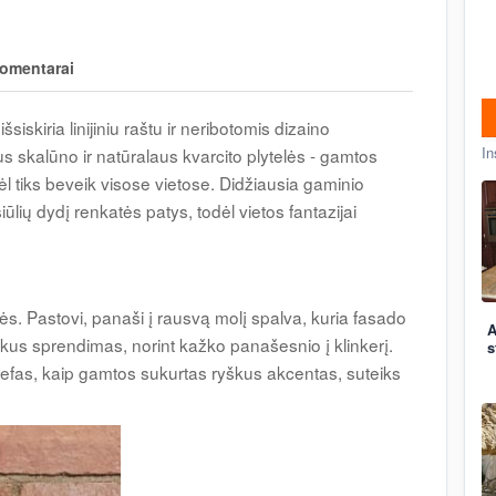
omentarai
iskiria linijiniu raštu ir neribotomis dizaino
In
us skalūno ir natūralaus kvarcito plytelės - gamtos
l tiks beveik visose vietose. Didžiausia gaminio
 siūlių dydį renkatės patys, todėl vietos fantazijai
ės. Pastovi, panaši į rausvą molį spalva, kuria fasado
A
ikus sprendimas, norint kažko panašesnio į klinkerį.
s
jefas, kaip gamtos sukurtas ryškus akcentas, suteiks