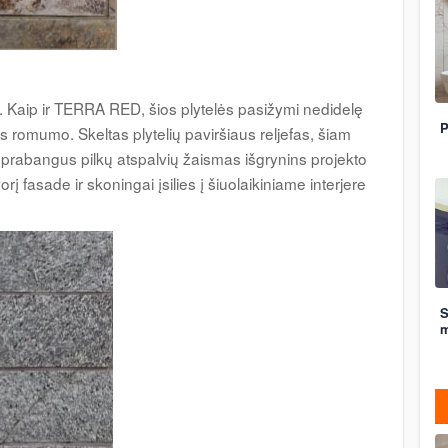
ės. Kaip ir TERRA RED, šios plytelės pasižymi nedidelę
P
aus romumo. Skeltas plytelių paviršiaus reljefas, šiam
 prabangus pilkų atspalvių žaismas išgrynins projekto
į fasade ir skoningai įsilies į šiuolaikiniame interjere
S
m