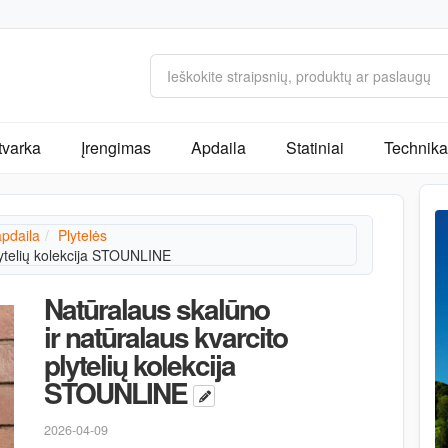
tvarka
Įrengimas
Apdaila
Statiniai
Technika 
apdaila
Plytelės
lytelių kolekcija STOUNLINE
Natūralaus skalūno
ir natūralaus kvarcito
plytelių kolekcija
STOUNLINE
2026-04-09