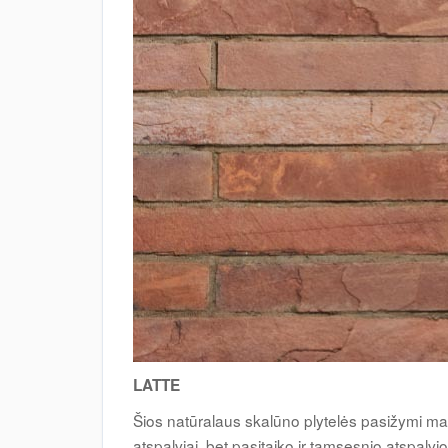
LATTE
Šios natūralaus skalūno plytelės pasižymi m
atspalviai, bet pasitaiko ir tamsesnio atspalv