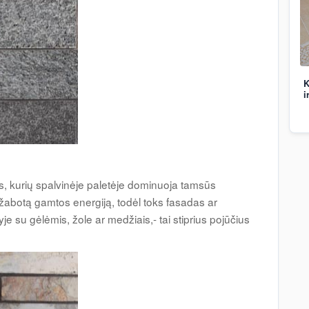
K
i
s, kurių spalvinėje paletėje dominuoja tamsūs
pažabotą gamtos energiją, todėl toks fasadas ar
yje su gėlėmis, žole ar medžiais,- tai stiprius pojūčius