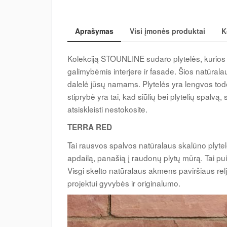
Aprašymas
Visi įmonės produktai
K
Kolekciją STOUNLINE sudaro plytelės, kurios išs
galimybėmis interjere ir fasade. Šios natūrala
dalelė jūsų namams. Plytelės yra lengvos todė
stiprybė yra tai, kad siūlių bei plytelių spalvą,
atsiskleisti nestokosite.
TERRA RED
Tai rausvos spalvos natūralaus skalūno plytel
apdailą, panašią į raudonų plytų mūrą. Tai pu
Visgi skelto natūralaus akmens paviršiaus rel
projektui gyvybės ir originalumo.