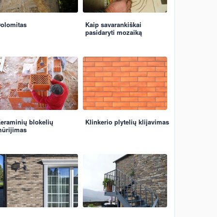
olomitas
Kaip savarankiškai
pasidaryti mozaiką
eraminių blokelių
Klinkerio plytelių klijavimas
ūrijimas