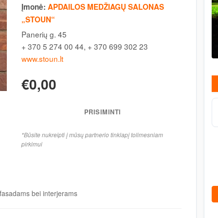
Įmonė:
APDAILOS MEDŽIAGŲ SALONAS
„STOUN“
Panerių g. 45
+ 370 5 274 00 44, + 370 699 302 23
www.stoun.lt
€0,00
PRISIMINTI
*Būsite nukreipti į mūsų partnerio tinklapį tolimesniam
pirkimui
s fasadams bei interjerams