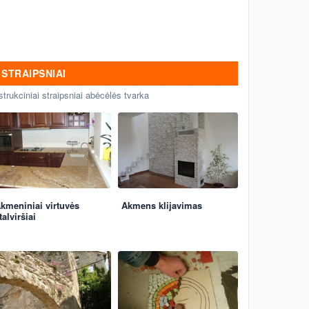
STRAIPSNIAI
strukciniai straipsniai abėcėlės tvarka
kmeniniai virtuvės
Akmens klijavimas
talviršiai