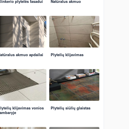
linkerio plytelės fasadui
Natūralus akmuo
atūralus akmuo apdailai
Plytelių klijavimas
lytelių klijavimas vonios
Plytelių siūlių glaistas
ambaryje