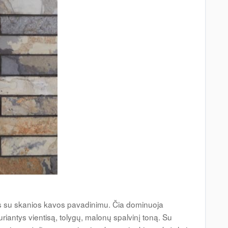
šis su skanios kavos pavadinimu. Čia dominuoja
 kuriantys vientisą, tolygų, malonų spalvinį toną. Su