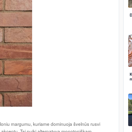
D
K
m
aloniu margumu, kuriame dominuoja švelnūs rusvi
io akcentų. Tai puiki alternatyva monotoniškam