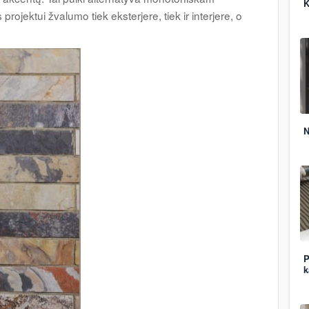
K
 projektui žvalumo tiek eksterjere, tiek ir interjere, o
N
P
k