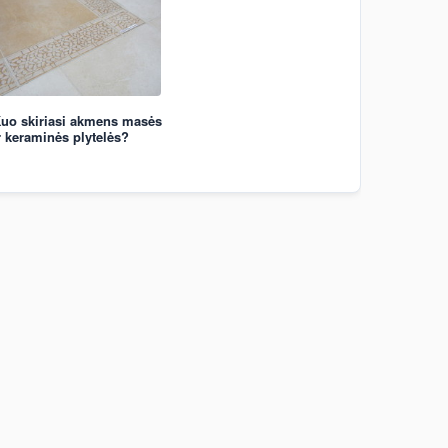
uo skiriasi akmens masės
r keraminės plytelės?