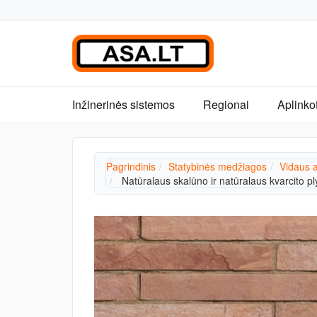
Inžinerinės sistemos
Regionai
Aplinko
Pagrindinis
Statybinės medžiagos
Vidaus 
Natūralaus skalūno ir natūralaus kvarcito p