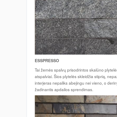
ESSPRESSO
Tai žemės spalvų prisodrintos skalūno plytelė
atspalviai. Šios plytelės skleidžia stiprią, ne
interjeras nepaliks abejingu nei vieno, o derin
žadinantis apdailos sprendimas.