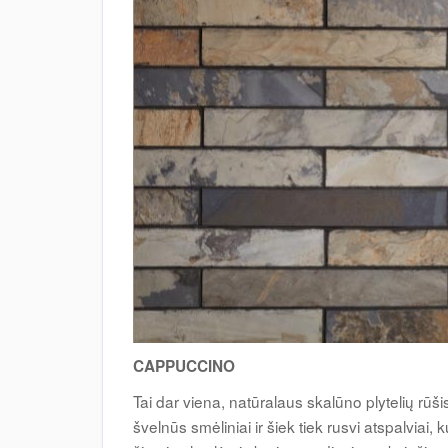
CAPPUCCINO
Tai dar viena, natūralaus skalūno plytelių rū
švelnūs smėliniai ir šiek tiek rusvi atspalviai,