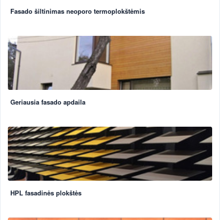
Fasado šiltinimas neoporo termoplokštėmis
Geriausia fasado apdaila
HPL fasadinės plokštės