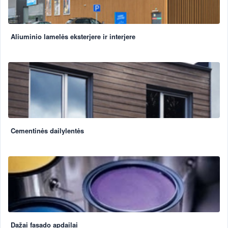
Aliuminio lamelės eksterjere ir interjere
Cementinės dailylentės
Dažai fasado apdailai