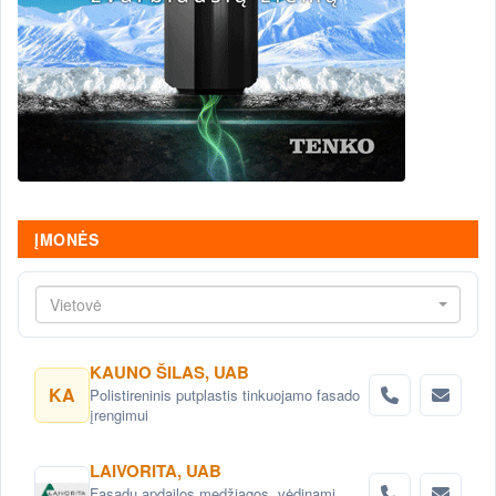
ĮMONĖS
Vietovė
KAUNO ŠILAS, UAB
KA
Polistireninis putplastis tinkuojamo fasado
įrengimui
LAIVORITA, UAB
Fasadų apdailos medžiagos, vėdinami