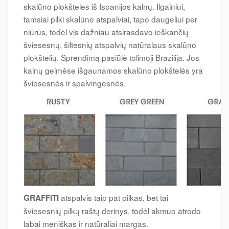
skalūno plokšteles iš Ispanijos kalnų. Ilgainiui,
tamsiai pilki skalūno atspalviai, tapo daugeliui per
niūrūs, todėl vis dažniau atsirasdavo ieškančių
šviesesnų, šiltesnių atspalvių natūralaus skalūno
plokštelių. Sprendimą pasiūlė tolimoji Brazilija. Jos
kalnų gelmėse išgaunamos skalūno plokštelės yra
šviesesnės ir spalvingesnės.
atspalvis taip pat pilkas, bet tai
GRAFFITI
šviesesnių pilkų raštų derinys, todėl akmuo atrodo
labai meniškas ir natūraliai margas.