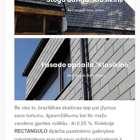
Be viso to, braziliškas skalūnas taip pat įžymus
savo tvirtumu, ilgaamžiškumu bei itin mažu
vandens įgerties rodikliu,- iki 0,55 %. Kolekcija
išplečia pasirinkimo galimybes
RECTANGULO
mėgstantiems apsupti savo aplinką natūraliomis ir