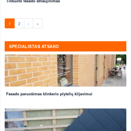
Tinkuoto fasado atnaujinimas
1
2
›
»
SPECIALISTAS ATSAKO
Fasado paruošimas klinkerio plytelių klijavimui