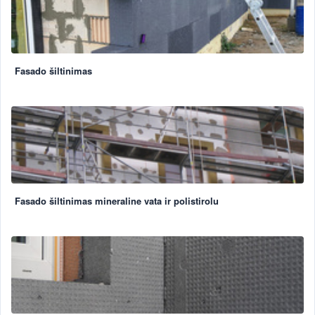
Fasado šiltinimas
Fasado šiltinimas mineraline vata ir polistirolu