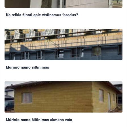
Ką reikia žinoti apie vėdinamus fasadus?
Mūrinio namo šiltinimas
Mūrinio namo šiltinimas akmens vata