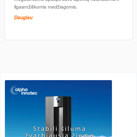
ilgaamžiškomis medžiagomis.
Daugiau