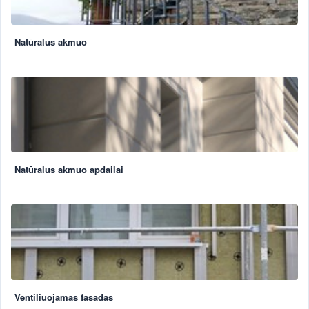
Natūralus akmuo
Natūralus akmuo apdailai
Ventiliuojamas fasadas