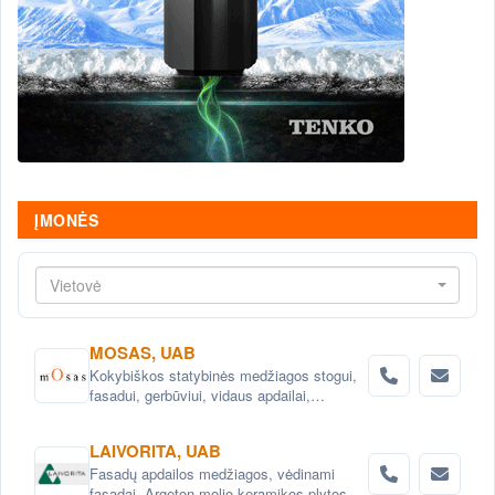
ĮMONĖS
Vietovė
MOSAS, UAB
Kokybiškos statybinės medžiagos stogui,
fasadui, gerbūviui, vidaus apdailai,
hidroizoliacijai.
LAIVORITA, UAB
Fasadų apdailos medžiagos, vėdinami
fasadai. Argeton molio keramikos plytos.