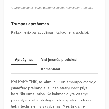
*Būsite nukreipti į mūsų partnerio tinklapį tolimesniam pirkimui
Trumpas aprašymas
Kalkakmenio panaudojimas. Kalkakmenis apdailai.
Aprašymas
Visi įmonės produktai
Komentarai
KALKAKMENIS, tai akmuo, kuris žmonijos istorijoje
įsiamžino prabangiausiuose statiniuose: pilys,
karališki rūmai, vilos. Kalkakmenio yra visame
pasaulyje ir labai skirtingo tiek atspalviu, tiek raštu,
tiek ir techninėmis savybėmis. Mes tiekiame