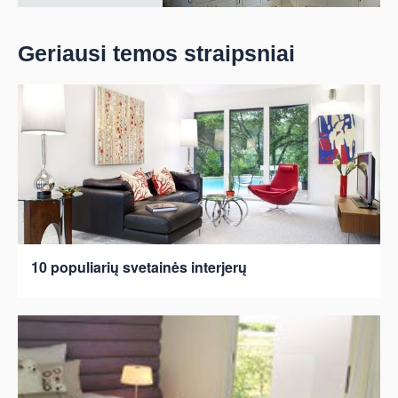
Geriausi temos straipsniai
10 populiarių svetainės interjerų