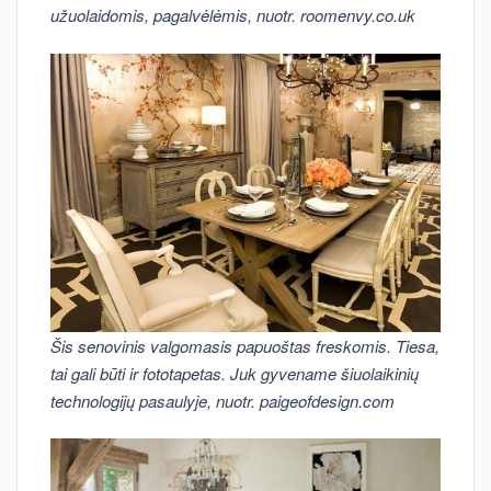
užuolaidomis, pagalvėlėmis, nuotr. roomenvy.co.uk
Šis senovinis valgomasis papuoštas freskomis. Tiesa,
tai gali būti ir fototapetas. Juk gyvename šiuolaikinių
technologijų pasaulyje, nuotr. paigeofdesign.com