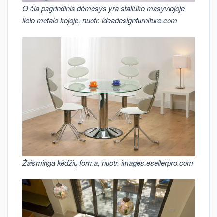
O čia pagrindinis dėmesys yra staliuko masyviojoje
lieto metalo kojoje, nuotr. ideadesignfurniture.com
Žaisminga kėdžių forma, nuotr. images.esellerpro.com