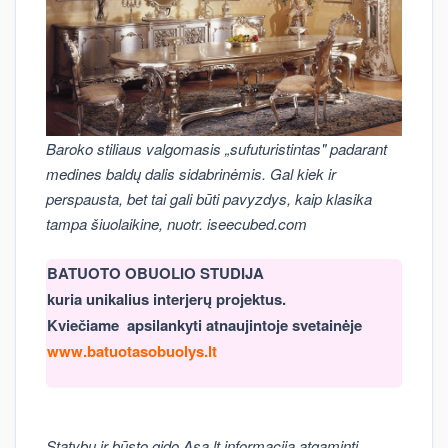
Baroko stiliaus valgomasis „sufuturistintas" padarant
medines baldų dalis sidabrinėmis. Gal kiek ir
perspausta, bet tai gali būti pavyzdys, kaip klasika
tampa šiuolaikine, nuotr. iseecubed.com
BATUOTO OBUOLIO STUDIJA
kuria unikalius interjerų projektus.
Kviečiame apsilankyti atnaujintoje svetainėje
www.batuotasobuolys.lt
Statybų ir būsto gido Asa.lt informaciją atgaminti