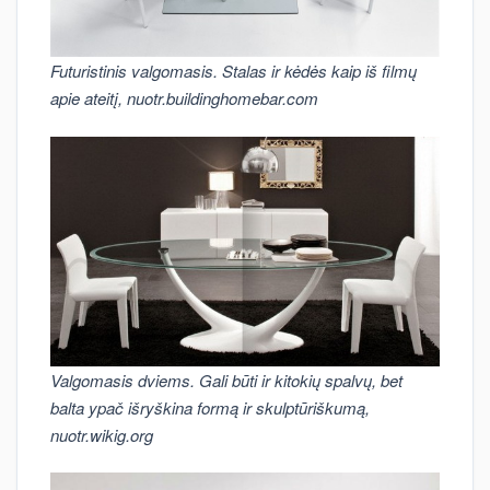
Futuristinis valgomasis. Stalas ir kėdės kaip iš filmų
apie ateitį, nuotr.buildinghomebar.com
Valgomasis dviems. Gali būti ir kitokių spalvų, bet
balta ypač išryškina formą ir skulptūriškumą,
nuotr.wikig.org