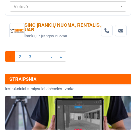
Vietovė
SINC ĮRANKIŲ NUOMA, RENTALIS,
UAB
Įrankių ir įrangos nuoma.
1
2
3
…
›
»
STRAIPSNIAI
Instrukciniai straipsniai abėcėlės tvarka