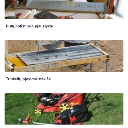
Putų polistirolo pjaustyklė
Trinkelių pjovimo staklės