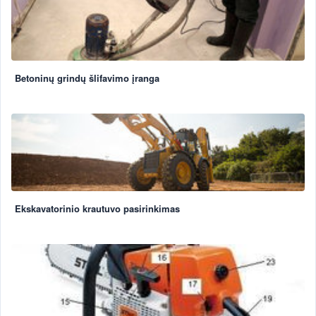
Betoninų grindų šlifavimo įranga
Ekskavatorinio krautuvo pasirinkimas