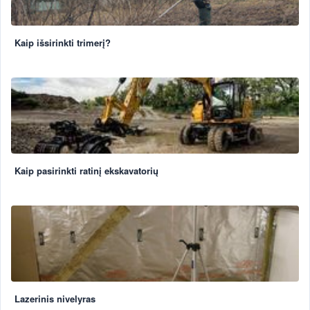
Kaip išsirinkti trimerį?
Kaip pasirinkti ratinį ekskavatorių
Lazerinis nivelyras