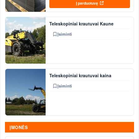
Į parduotuvę
Teleskopiniai krautuvai Kaune
Įsiminti
Teleskopiniai krautuvai kaina
Įsiminti
ĮMONĖS