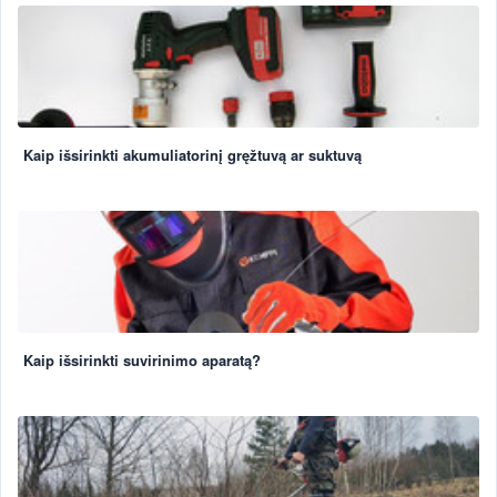
Kaip išsirinkti akumuliatorinį gręžtuvą ar suktuvą
Kaip išsirinkti suvirinimo aparatą?