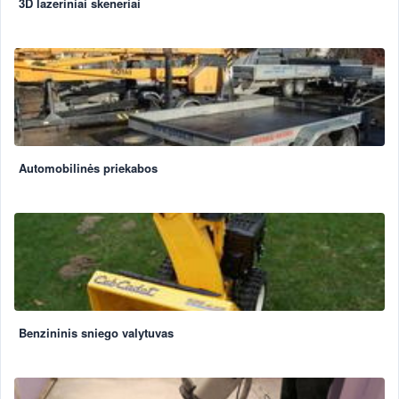
3D lazeriniai skeneriai
Automobilinės priekabos
Benzininis sniego valytuvas