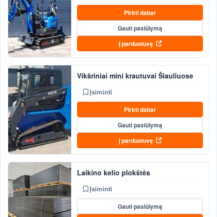
Pirkti dabar
Gauti pasiūlymą
Į parduotuvę
Vikšriniai mini krautuvai Šiauliuose
Įsiminti
Pirkti dabar
Gauti pasiūlymą
Į parduotuvę
Laikino kelio plokštės
Įsiminti
Gauti pasiūlymą