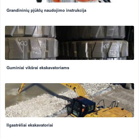
Grandininių pjūklų naudojimo instrukcija
Guminiai vikšrai ekskavatoriams
Ilgastrėliai ekskavatoriai