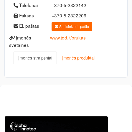
Telefonai
+370-5-2322142
Faksas
+370-5-2322206
El. paštas
Susisiekti el. paštu
Įmonės
www.tdd.lt/brukas
svetainės
Įmonės straipsniai
Įmonės produktai