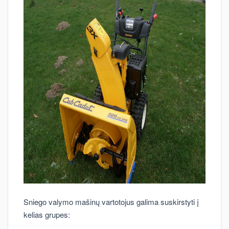
Sniego valymo mašinų vartotojus galima suskirstyti į
kelias grupes: