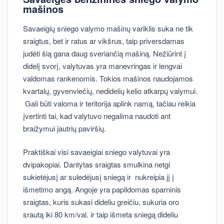
mašinos
Savaeigių sniego valymo mašinų variklis suka ne tik
sraigtus, bet ir ratus ar vikšrus, taip priversdamas
judėti šią gana daug sveriančią mašiną. Nežiūrint į
didelį svorį, valytuvas yra manevringas ir lengvai
valdomas rankenomis. Tokios mašinos naudojamos
kvartalų, gyvenviečių, nedidelių kelio atkarpų valymui.
Gali būti valoma ir teritorija aplink namą, tačiau reikia
įvertinti tai, kad valytuvo negalima naudoti ant
braižymui jautrių paviršių.
Praktiškai visi savaeigiai sniego valytuvai yra
dvipakopiai. Dantytas sraigtas smulkina netgi
sukietėjusį ar suledėjusį sniegą ir nukreipia jį į
išmetimo angą. Angoje yra papildomas sparninis
sraigtas, kuris sukasi dideliu greičiu, sukuria oro
srautą iki 80 km/val. ir taip išmeta sniegą dideliu