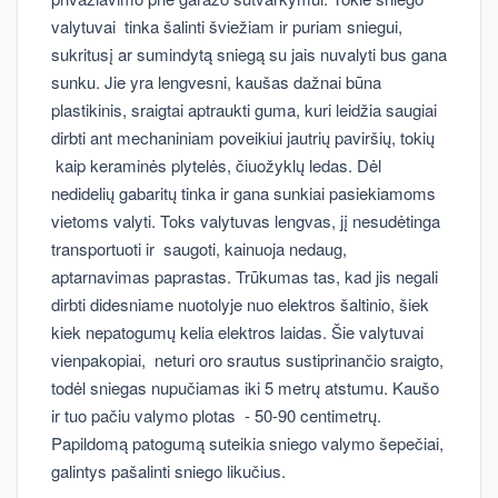
valytuvai tinka šalinti šviežiam ir puriam sniegui,
sukritusį ar sumindytą sniegą su jais nuvalyti bus gana
sunku. Jie yra lengvesni, kaušas dažnai būna
plastikinis, sraigtai aptraukti guma, kuri leidžia saugiai
dirbti ant mechaniniam poveikiui jautrių paviršių, tokių
kaip keraminės plytelės, čiuožyklų ledas. Dėl
nedidelių gabaritų tinka ir gana sunkiai pasiekiamoms
vietoms valyti. Toks valytuvas lengvas, jį nesudėtinga
transportuoti ir saugoti, kainuoja nedaug,
aptarnavimas paprastas. Trūkumas tas, kad jis negali
dirbti didesniame nuotolyje nuo elektros šaltinio, šiek
kiek nepatogumų kelia elektros laidas. Šie valytuvai
vienpakopiai, neturi oro srautus sustiprinančio sraigto,
todėl sniegas nupučiamas iki 5 metrų atstumu. Kaušo
ir tuo pačiu valymo plotas - 50-90 centimetrų.
Papildomą patogumą suteikia sniego valymo šepečiai,
galintys pašalinti sniego likučius.