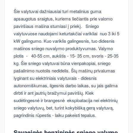
Šie valytuvai dažniausiai turi metalinius guma
apsaugotus sraigtus, kuriems liečiantis prie valomo
paviršiaus mašina stumiasi į priekį. Sniego
valytuvuose naudojami keturtakčiai varikliai nuo 3 iki 5
kW galingumo. Kuo variklis galingesnis, tuo didesnis
mašinos sniego nuvalymo produktyvumas. Valymo
plotis - 40-55 cm, aukštis - 15- 35 cm, svoris - 25-35
kg. Šie sniego valytuvai būna vienpakopiai, sniego
pašalinimo nuotolis nedidelis. Šių mašinų privalumas
lyginant su elektriniais valytuvais - didesnis
autonomiškumas, ilgesnis darbo laikas, su jais galima
dirbti ir ant jautrių braižymui paviršių. Kiek
sudėtingesnė ir brangesnė eksploatacija nei elektrinių
sniego valytuvų, bet, turint kokybišką gerą valytuvą,
pagrindinis rūpestis - laiku pakeisti tepalus.
Savaeigės benzininės sniego valymo