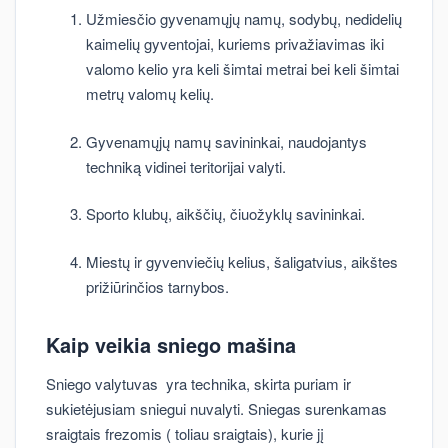
Užmiesčio gyvenamųjų namų, sodybų, nedidelių
kaimelių gyventojai, kuriems privažiavimas iki
valomo kelio yra keli šimtai metrai bei keli šimtai
metrų valomų kelių.
Gyvenamųjų namų savininkai, naudojantys
techniką vidinei teritorijai valyti.
Sporto klubų, aikščių, čiuožyklų savininkai.
Miestų ir gyvenviečių kelius, šaligatvius, aikštes
prižiūrinčios tarnybos.
Kaip veikia sniego mašina
Sniego valytuvas yra technika, skirta puriam ir
sukietėjusiam sniegui nuvalyti. Sniegas surenkamas
sraigtais frezomis ( toliau sraigtais), kurie jį