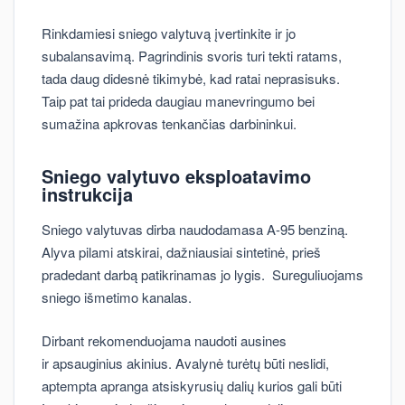
Rinkdamiesi sniego valytuvą įvertinkite ir jo
subalansavimą. Pagrindinis svoris turi tekti ratams,
tada daug didesnė tikimybė, kad ratai neprasisuks.
Taip pat tai prideda daugiau manevringumo bei
sumažina apkrovas tenkančias darbininkui.
Sniego valytuvo eksploatavimo
instrukcija
Sniego valytuvas dirba naudodamasa A-95 benziną.
Alyva pilami atskirai, dažniausiai sintetinė, prieš
pradedant darbą patikrinamas jo lygis. Sureguliuojams
sniego išmetimo kanalas.
Dirbant rekomenduojama naudoti ausines
ir apsauginius akinius. Avalynė turėtų būti neslidi,
aptempta apranga atsiskyrusių dalių kurios gali būti