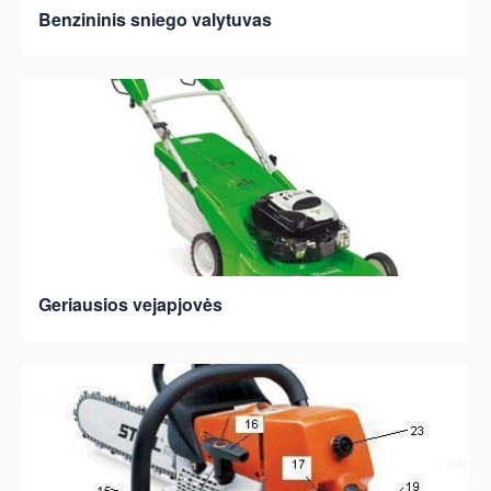
Benzininis sniego valytuvas
Geriausios vejapjovės