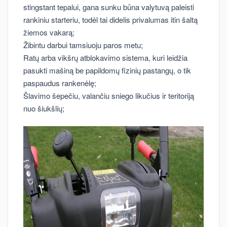
stingstant tepalui, gana sunku būna valytuvą paleisti
rankiniu starteriu, todėl tai didelis privalumas itin šaltą
žiemos vakarą;
Žibintu darbui tamsiuoju paros metu;
Ratų arba vikšrų atblokavimo sistema, kuri leidžia
pasukti mašiną be papildomų fizinių pastangų, o tik
paspaudus rankenėlę;
Šlavimo šepečiu, valančiu sniego likučius ir teritoriją
nuo šiukšlių;