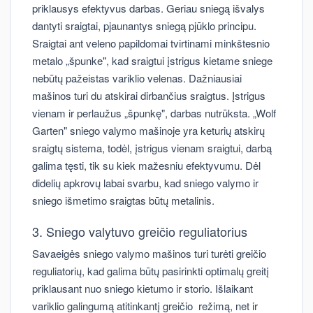
priklausys efektyvus darbas. Geriau sniegą išvalys
dantyti sraigtai, pjaunantys sniegą pjūklo principu.
Sraigtai ant veleno papildomai tvirtinami minkštesnio
metalo „špunke", kad sraigtui įstrigus kietame sniege
nebūtų pažeistas variklio velenas. Dažniausiai
mašinos turi du atskirai dirbančius sraigtus. Įstrigus
vienam ir perlaužus „špunkę", darbas nutrūksta. „Wolf
Garten" sniego valymo mašinoje yra keturių atskirų
sraigtų sistema, todėl, įstrigus vienam sraigtui, darbą
galima tęsti, tik su kiek mažesniu efektyvumu. Dėl
didelių apkrovų labai svarbu, kad sniego valymo ir
sniego išmetimo sraigtas būtų metalinis.
3. Sniego valytuvo greičio reguliatorius
Savaeigės sniego valymo mašinos turi turėti greičio
reguliatorių, kad galima būtų pasirinkti optimalų greitį
priklausant nuo sniego kietumo ir storio. Išlaikant
variklio galingumą atitinkantį greičio režimą, net ir