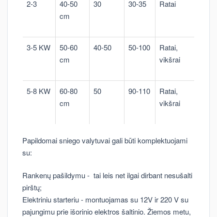
2-3
40-50
30
30-35
Ratai
cm
3-5 KW
50-60
40-50
50-100
Ratai,
cm
vikšrai
5-8 KW
60-80
50
90-110
Ratai,
cm
vikšrai
Papildomai sniego valytuvai gali būti komplektuojami
su:
Rankenų pašildymu - tai leis net ilgai dirbant nesušalti
pirštų;
Elektriniu starteriu - montuojamas su 12V ir 220 V su
pajungimu prie išorinio elektros šaltinio. Žiemos metu,