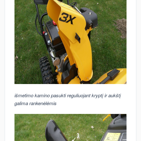
išmetimo kamino pasukti reguliuojant kryptį ir aukštį
galima rankenėlėmis