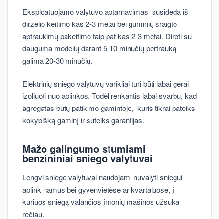
Eksploatuojamo valytuvo aptarnavimas susideda iš
dirželio keitimo kas 2-3 metai bei guminių sraigto
aptraukimų pakeitimo taip pat kas 2-3 metai. Dirbti su
dauguma modelių darant 5-10 minučių pertrauką
galima 20-30 minučių.
Elektrinių sniego valytuvų varikliai turi būti labai gerai
izoliuoti nuo aplinkos. Todėl renkantis labai svarbu, kad
agregatas būtų patikimo gamintojo, kuris tikrai pateiks
kokybišką gaminį ir suteiks garantijas.
Mažo galingumo stumiami
benzininiai sniego valytuvai
Lengvi sniego valytuvai naudojami nuvalyti sniegui
aplink namus bei gyvenvietėse ar kvartaluose, į
kuriuos sniegą valančios įmonių mašinos užsuka
rečiau.