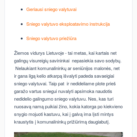
Geriausi sniego valytuvai
Sniego valytuvo eksploatavimo instrukcija
Sniego valytuvo priežiūra
Žiemos vidurys Lietuvoje - tai metas, kai kartais net
galingų visureigių savininkai nepasiekia savo sodybų.
Nelaukiant komunalininkų ar seniūnijos malonės, net
ir gana ilgą kelio atkarpą išvalyti padeda savaeigiai
sniego valytuvai. Taip pat ir nedideliame plote prieš
garažo vartus sniegui nuvalyti apsimoka naudotis
nedidelio galingumo sniego valytuvu. Nes, kas turi
nuosavą namą puikiai žino, kokia katorga po kiekvieno
snygio mojuoti kastuvu, kai į galvą ima lįsti mintys
kraustytis į komunalininkų prižiūrimą daugiabutį.