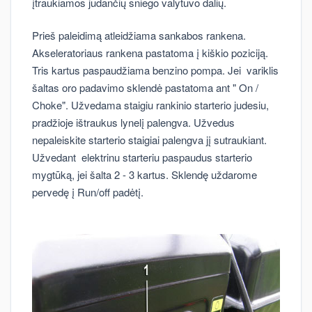
įtraukiamos judančių sniego valytuvo dalių.
Prieš paleidimą atleidžiama sankabos rankena.
Akseleratoriaus rankena pastatoma į kiškio poziciją.
Tris kartus paspaudžiama benzino pompa. Jei variklis
šaltas oro padavimo sklendė pastatoma ant " On /
Choke". Užvedama staigiu rankinio starterio judesiu,
pradžioje ištraukus lynelį palengva. Užvedus
nepaleiskite starterio staigiai palengva jį sutraukiant.
Užvedant elektrinu starteriu paspaudus starterio
mygtūką, jei šalta 2 - 3 kartus. Sklendę uždarome
pervedę į Run/off padėtį.