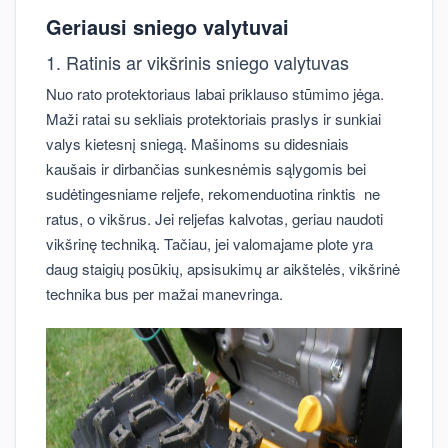
Geriausi sniego valytuvai
1. Ratinis ar vikšrinis sniego valytuvas
Nuo rato protektoriaus labai priklauso stūmimo jėga.
Maži ratai su sekliais protektoriais praslys ir sunkiai
valys kietesnį sniegą. Mašinoms su didesniais
kaušais ir dirbančias sunkesnėmis sąlygomis bei
sudėtingesniame reljefe, rekomenduotina rinktis ne
ratus, o vikšrus. Jei reljefas kalvotas, geriau naudoti
vikšrinę techniką. Tačiau, jei valomajame plote yra
daug staigių posūkių, apsisukimų ar aikštelės, vikšrinė
technika bus per mažai manevringa.