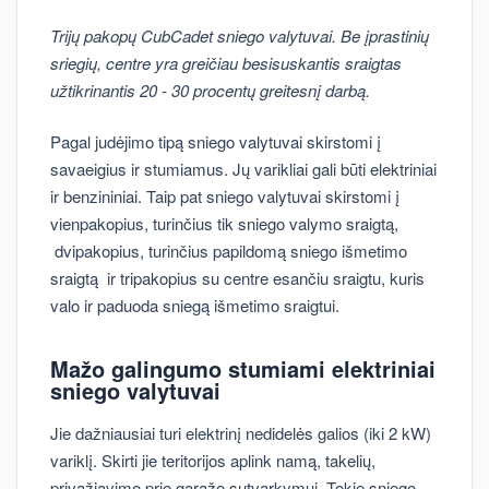
Trijų pakopų CubCadet sniego valytuvai. Be įprastinių
sriegių, centre yra greičiau besisuskantis sraigtas
užtikrinantis 20 - 30 procentų greitesnį darbą.
Pagal judėjimo tipą sniego valytuvai skirstomi į
savaeigius ir stumiamus. Jų varikliai gali būti elektriniai
ir benzininiai. Taip pat sniego valytuvai skirstomi į
vienpakopius, turinčius tik sniego valymo sraigtą,
dvipakopius, turinčius papildomą sniego išmetimo
sraigtą ir tripakopius su centre esančiu sraigtu, kuris
valo ir paduoda sniegą išmetimo sraigtui.
Mažo galingumo stumiami elektriniai
sniego valytuvai
Jie dažniausiai turi elektrinį nedidelės galios (iki 2 kW)
variklį. Skirti jie teritorijos aplink namą, takelių,
privažiavimo prie garažo sutvarkymui. Tokie sniego