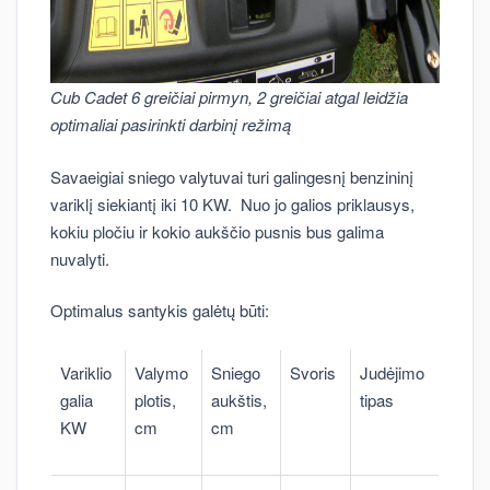
Cub Cadet 6 greičiai pirmyn, 2 greičiai atgal leidžia
optimaliai pasirinkti darbinį režimą
Savaeigiai sniego valytuvai turi galingesnį benzininį
variklį siekiantį iki 10 KW. Nuo jo galios priklausys,
kokiu pločiu ir kokio aukščio pusnis bus galima
nuvalyti.
Optimalus santykis galėtų būti:
Variklio
Valymo
Sniego
Svoris
Judėjimo
galia
plotis,
aukštis,
tipas
KW
cm
cm