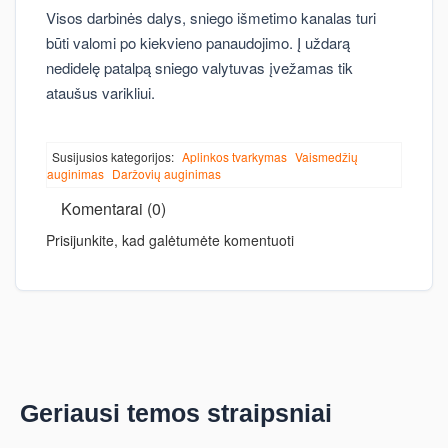
Visos darbinės dalys, sniego išmetimo kanalas turi
būti valomi po kiekvieno panaudojimo. Į uždarą
nedidelę patalpą sniego valytuvas įvežamas tik
ataušus varikliui.
Susijusios kategorijos:
Aplinkos tvarkymas
Vaismedžių
auginimas
Daržovių auginimas
Komentarai (0)
Prisijunkite, kad galėtumėte komentuoti
Geriausi temos straipsniai