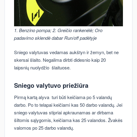
1. Benzino pompa; 2. Greičio rankenėlė; Oro
padavimo sklendė dabar Run/off padėtyje
Sniego valytuvas vedamas aukštyn ir žemyn, bet ne
skersai šlaito. Negalima dirbti didesnio kaip 20
laipsnių nuolydžio šlaituose.
Sniego valytuvo priežiūra
Pirmą kartą alyva turi būti keičiama po 5 valandų
darbo. Po to telapai keičiami kas 50 darbo valandų. Jei
sniego valytuvas stipriai apkraunamas ar dirbama
šiltomis sąlygomis, keičiama kas 25 valandos. Žvakės
valomos po 25 darbo valandų.