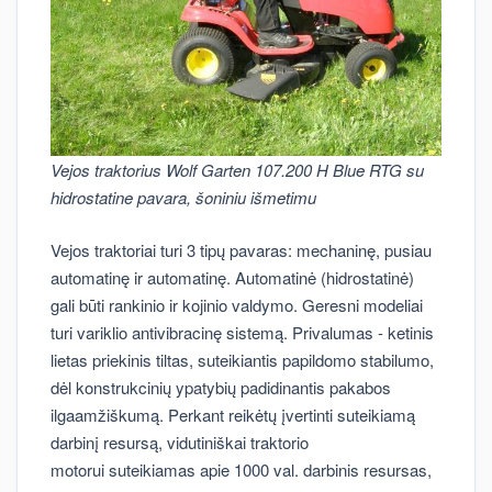
Vejos traktorius Wolf Garten 107.200 H Blue RTG su
hidrostatine pavara, šoniniu išmetimu
Vejos traktoriai turi 3 tipų pavaras: mechaninę, pusiau
automatinę ir automatinę. Automatinė (hidrostatinė)
gali būti rankinio ir kojinio valdymo. Geresni modeliai
turi variklio antivibracinę sistemą. Privalumas - ketinis
lietas priekinis tiltas, suteikiantis papildomo stabilumo,
dėl konstrukcinių ypatybių padidinantis pakabos
ilgaamžiškumą. Perkant reikėtų įvertinti suteikiamą
darbinį resursą, vidutiniškai traktorio
motorui suteikiamas apie 1000 val. darbinis resursas,