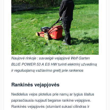
Naujovė rinkoje : savaeigė vejapjovė Wolf Garten
BLUE POWER 53 A ES HW turinti elektrinį užvedimą
ir reguliuojamą važiavimo greitį prie rankenos
Rankinės vejapjovės
Nedidelius vejos plotelius prie namų ar lygius šlaitus
paprasčiausia nupjauti begarse rankine vejapjove.
Rankinės vejapjovės (stumiant sukasi cilindras ir