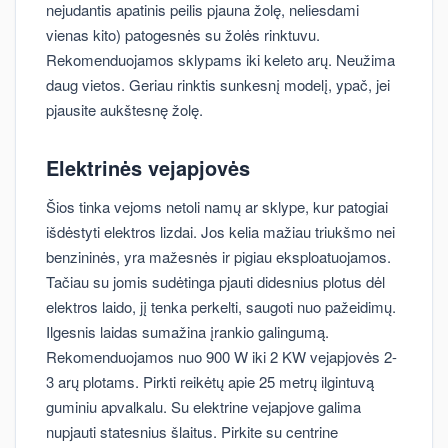
nejudantis apatinis peilis pjauna žolę, neliesdami
vienas kito) patogesnės su žolės rinktuvu.
Rekomenduojamos sklypams iki keleto arų. Neužima
daug vietos. Geriau rinktis sunkesnį modelį, ypač, jei
pjausite aukštesnę žolę.
Elektrinės vejapjovės
Šios tinka vejoms netoli namų ar sklype, kur patogiai
išdėstyti elektros lizdai. Jos kelia mažiau triukšmo nei
benzininės, yra mažesnės ir pigiau eksploatuojamos.
Tačiau su jomis sudėtinga pjauti didesnius plotus dėl
elektros laido, jį tenka perkelti, saugoti nuo pažeidimų.
Ilgesnis laidas sumažina įrankio galingumą.
Rekomenduojamos nuo 900 W iki 2 KW vejapjovės 2-
3 arų plotams. Pirkti reikėtų apie 25 metrų ilgintuvą
guminiu apvalkalu. Su elektrine vejapjove galima
nupjauti statesnius šlaitus. Pirkite su centrine