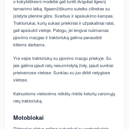
o kokybiškesni modeliai gali turėti dvigubai ilgesnį
tarnavimo laiką. Ilgaamžiškumo suteiks cilindras su
įstatyta plienine gilze. Svarbus ir apsisukimo kampas.
Traktoriukai, kurių sukasi priekiniai ir užpakaliniai ratai,
gali apsisukti vietoje. Patogu, jei lengvai nuiimamas
pjovimo mazgas ir traktoriuką galima panaudoti
kitiems darbams.
Yra vejos traktoriukų su pjovimo mazgu priekyje. Su
jais galima pjauti ratų nesumindytą žolę, pjauti sunkiai
prieinamose vietose. Sunkiau su juo dirbti nelygiose
vietose.
Kalnuotoms vietovėms reikėtų rinktis keturių varomųjų
ratų traktoriuką.
Motoblokai
Didesnius plotus galima sutvarkyti su pertvarkytais