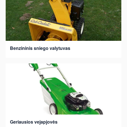
Benzininis sniego valytuvas
Geriausios vejapjovės