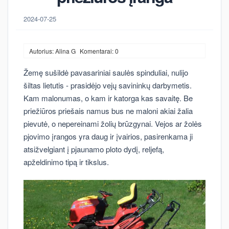
2024-07-25
Autorius: Alina G
Komentarai: 0
Žemę sušildė pavasariniai saulės spinduliai, nulijo
šiltas lietutis - prasidėjo vejų savininkų darbymetis.
Kam malonumas, o kam ir katorga kas savaitę. Be
priežiūros priešais namus bus ne maloni akiai žalia
pievutė, o nepereinami žolių brūzgynai. Vejos ar žolės
pjovimo įrangos yra daug ir įvairios, pasirenkama ji
atsižvelgiant į pjaunamo ploto dydį, reljefą,
apželdinimo tipą ir tikslus.