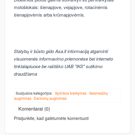
motoblokais: šienapjove, vejapjove, rotacinėmis
šienapjovėmis arba krūmapjovėmis.
Statybų ir būsto gido Asa.lt informaciją atgaminti
visuomenės informavimo priemonėse bei interneto
tinklalapiuose be raštiško UAB "IKS" sutikimo
draudžiama
Susijusios kategorijos:
Aplinkos tvarkymas
Vaismedžių
auginimas
Daržovių auginimas
Komentarai (0)
Prisijunkite, kad galėtumėte komentuoti