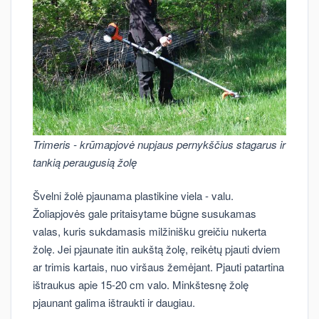
Trimeris - krūmapjovė nupjaus pernykščius stagarus ir
tankią peraugusią žolę
Švelni žolė pjaunama plastikine viela - valu.
Žoliapjovės gale pritaisytame būgne susukamas
valas, kuris sukdamasis milžinišku greičiu nukerta
žolę. Jei pjaunate itin aukštą žolę, reikėtų pjauti dviem
ar trimis kartais, nuo viršaus žemėjant. Pjauti patartina
ištraukus apie 15-20 cm valo. Minkštesnę žolę
pjaunant galima ištraukti ir daugiau.