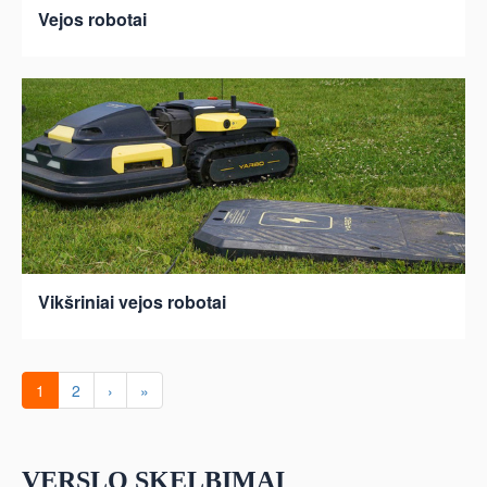
Vejos robotai
Vikšriniai vejos robotai
1
2
›
»
VERSLO SKELBIMAI