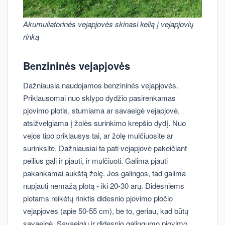
Akumuliatorinės vejapjovės skinasi kelią į vejapjovių
rinką
Benzininės vejapjovės
Dažniausia naudojamos benzininės vejapjovės.
Priklausomai nuo sklypo dydžio pasirenkamas
pjovimo plotis, stumiama ar savaeigė vejapjovė,
atsižvelgiama į žolės surinkimo krepšio dydį. Nuo
vejos tipo priklausys tai, ar žolę mulčiuosite ar
surinksite. Dažniausiai ta pati vejapjovė pakeičiant
peilius gali ir pjauti, ir mulčiuoti. Galima pjauti
pakankamai aukštą žolę. Jos galingos, tad galima
nupjauti nemažą plotą - iki 20-30 arų. Didesniems
plotams reikėtų rinktis didesnio pjovimo pločio
vejapjoves (apie 50-55 cm), be to, geriau, kad būtų
savaeigė. Savaeigių ir didesnio galingumo pjovimo