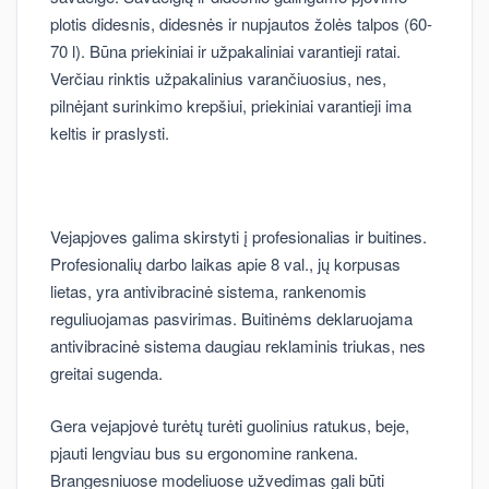
plotis didesnis, didesnės ir nupjautos žolės talpos (60-
70 l). Būna priekiniai ir užpakaliniai varantieji ratai.
Verčiau rinktis užpakalinius varančiuosius, nes,
pilnėjant surinkimo krepšiui, priekiniai varantieji ima
keltis ir praslysti.
Vejapjoves galima skirstyti į profesionalias ir buitines.
Profesionalių darbo laikas apie 8 val., jų korpusas
lietas, yra antivibracinė sistema, rankenomis
reguliuojamas pasvirimas. Buitinėms deklaruojama
antivibracinė sistema daugiau reklaminis triukas, nes
greitai sugenda.
Gera vejapjovė turėtų turėti guolinius ratukus, beje,
pjauti lengviau bus su ergonomine rankena.
Brangesniuose modeliuose užvedimas gali būti