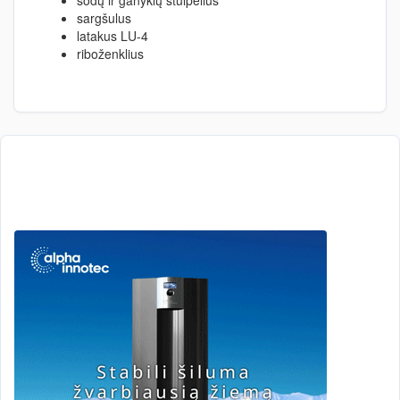
sodų ir ganyklų stulpelius
sargšulus
latakus LU-4
riboženklius