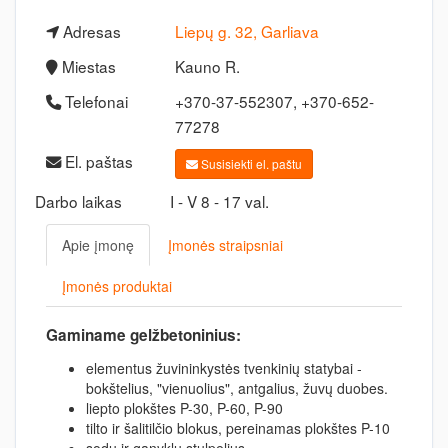
Adresas
Liepų g. 32, Garliava
Miestas
Kauno R.
Telefonai
+370-37-552307, +370-652-
77278
El. paštas
Susisiekti el. paštu
Darbo laikas
I - V 8 - 17 val.
Apie įmonę
Įmonės straipsniai
Įmonės produktai
Gaminame gelžbetoninius:
elementus žuvininkystės tvenkinių statybai -
bokštelius, "vienuolius", antgalius, žuvų duobes.
liepto plokštes P-30, P-60, P-90
tilto ir šalitilčio blokus, pereinamas plokštes P-10