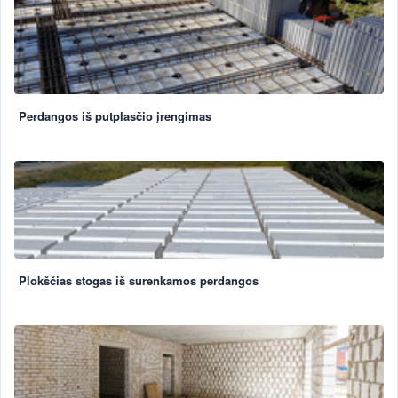
Perdangos iš putplasčio įrengimas
Plokščias stogas iš surenkamos perdangos