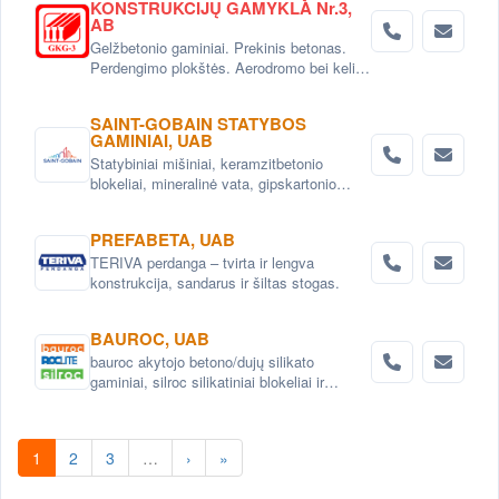
KONSTRUKCIJŲ GAMYKLA Nr.3,
AB
Gelžbetonio gaminiai. Prekinis betonas.
Perdengimo plokštės. Aerodromo bei kelio
plokštės. Grindinio trinkelės. Pamatai.
Betoniniai šulinio žiedai. Tvoros elementai
SAINT-GOBAIN STATYBOS
GAMINIAI, UAB
Statybiniai mišiniai, keramzitbetonio
blokeliai, mineralinė vata, gipskartonio
sistemos
PREFABETA, UAB
TERIVA perdanga – tvirta ir lengva
konstrukcija, sandarus ir šiltas stogas.
BAUROC, UAB
bauroc akytojo betono/dujų silikato
gaminiai, silroc silikatiniai blokeliai ir
plytos, pertvarų blokai, sąramos, sausi klijų
mišiniai.
1
2
3
…
›
»