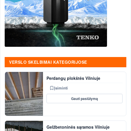
VERSLO SKELBIMAI KATEGORIJOSE
Perdangų plokštės Vilniuje
Įsiminti
Gauti pasiūlymą
Gelžbetoninės sąramos Vilniuje