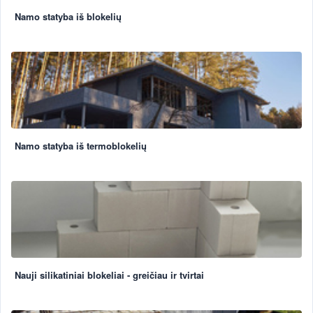
Namo statyba iš blokelių
Namo statyba iš termoblokelių
Nauji silikatiniai blokeliai - greičiau ir tvirtai