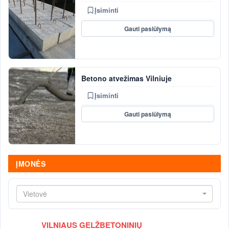
Įsiminti
Gauti pasiūlymą
Betono atvežimas Vilniuje
Įsiminti
Gauti pasiūlymą
ĮMONĖS
Vietovė
VILNIAUS GELŽBETONINIŲ