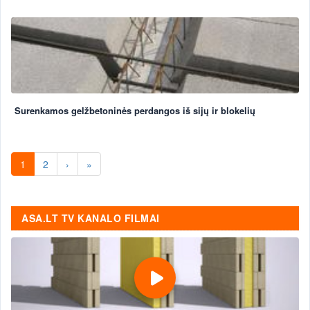
Surenkamos gelžbetoninės perdangos iš sijų ir blokelių
1
2
›
»
ASA.LT TV KANALO FILMAI