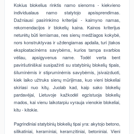
Kokius blokelius rinktis namo sienoms - kiekvieno
individualaus namo statytojo apsisprendimas.
Dažniausi pasirinkimo kriterijai - kaimyno namas,
rekomendacijos ir blokelių kaina. Kainos kriterijus
neturėtų būti lemiamas, nes sienų medžiagos kokybė,
nors konstruktyvas ir uždengiamas apdaila, turi įtakos
eksploatacinėms savybėms, kurios tampa svarbios
vėliau, apsigyvenus name. Todėl verta bent
paviršutiniškai susipažinti su statybinių blokelių tipais,
šiluminėmis ir stipruminėmis savybėmis, įsivaizduoti,
kiek laiko užtruks sienų mūrijimas, kuo vieni blokeliai
skiriasi nuo kitų. Juolab kad, kaip sako blokelių
pardavėjai, Lietuvoje kažkodėl egzistuoja blokelių
mados, kai vienu laikotarpiu vyrauja vienokie blokeliai,
kitu - kitokie.
Pagrindiniai statybinių blokelių tipai yra: akytojo betono,
silikatiniai, keraminiai, keramzitiniai, betoniniai. Vieni