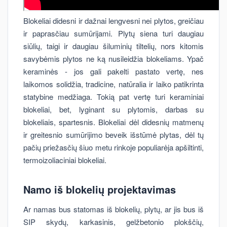
Blokeliai didesni ir dažnai lengvesni nei plytos, greičiau
ir paprasčiau sumūrijami. Plytų siena turi daugiau
siūlių, taigi ir daugiau šiluminių tiltelių, nors kitomis
savybėmis plytos ne ką nusileidžia blokeliams. Ypač
keraminės - jos gali pakelti pastato vertę, nes
laikomos solidžia, tradicine, natūralia ir laiko patikrinta
statybine medžiaga. Tokią pat vertę turi keraminiai
blokeliai, bet, lyginant su plytomis, darbas su
blokeliais, spartesnis. Blokeliai dėl didesnių matmenų
ir greitesnio sumūrijimo beveik išstūmė plytas, dėl tų
pačių priežasčių šiuo metu rinkoje populiarėja apšiltinti,
termoizoliaciniai blokeliai.
Namo iš blokelių projektavimas
Ar namas bus statomas iš blokelių, plytų, ar jis bus iš
SIP skydų, karkasinis, gelžbetonio plokščių,