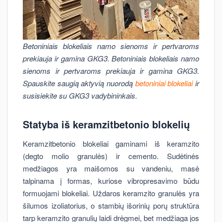
Betoniniais blokeliais namo sienoms ir pertvaroms
prekiauja ir gamina GKG3. Betoniniais blokeliais namo
sienoms ir pertvaroms prekiauja ir gamina GKG3.
Spauskite saugią aktyvią nuorodą
betoniniai blokeliai
ir
susisiekite su GKG3 vadybininkais.
Statyba iš keramzitbetonio blokelių
Keramzitbetonio blokeliai gaminami iš keramzito
(degto molio granulės) ir cemento. Sudėtinės
medžiagos yra maišomos su vandeniu, masė
talpinama į formas, kuriose vibropresavimo būdu
formuojami blokeliai. Uždaros keramzito granulės yra
šilumos izoliatorius, o stambių išorinių porų struktūra
tarp keramzito granulių laidi drėgmei, bet medžiaga jos