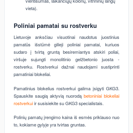
vientisumas, laikančiųjų kolonų, vitrininių langų
vieta).
Poliniai pamatai su rostverku
Lietuvoje anksčiau visuotinai naudotus juostinius
pamatūs išstūmė gilieji poliniai pamatai, kuriuos
sudaro į tvirtą gruntą besiremiantys atskiri poliai,
viršuje sujungti monolitinio gelžbetonio juosta -
rostverku. Rostverkui dažnai naudojami sustiprinti
pamatiniai blokeliai.
Pamatinius blokelius rostverkui galima įsigyti GKG3.
Spauskite saugią aktyvią nuorodą
betoniniai blokeliai
rostverkui
ir susisiekite su GKG3 specialistais.
Polinių pamatų įrengimo kaina iš esmės priklauso nuo
to, kokiame gylyje yra tvirtas gruntas.