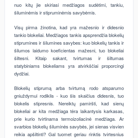
nuo kitų jie skiriasi medžiagos sudėtimi, tankiu,
šiluminėmis ir stipruminėmis savybėmis.
Visų pirma žinotina, kad yra mažesnio ir didesnio
tankio blokeliai. Medžiagos tankis apsprendžia blokelių
stiprumines ir šilumines savybes: kuo blokelių tankis ir
šilumos laidumo koeficientas mažesni, tuo blokeliai
šiltesni. Kitaip sakant, tvirtumas ir šiltumas
statybiniams blokeliams yra atvirkščiai proporcingi
dydžiai.
Blokelių stiprumą arba tvirtumą rodo atsparumo
gniuždymui rodiklis - kuo šis skaičius didesnis, tuo
blokelis stipresnis. Nereiktų pamiršti, kad sienų
blokeliai ar kita medžiaga tėra laikantysis karkasas,
prie kurio tvirtinama termoizoliacinė medžiaga. Ar
svarbios blokelių šiluminės savybės, jei sienas visvien
reikia apšiltinti? Gal tuomet geriau rinktis tvirtesnius