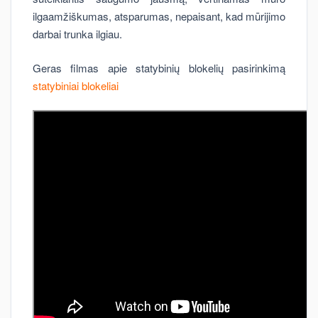
ilgaamžiškumas, atsparumas, nepaisant, kad mūrijimo
darbai trunka ilgiau.
Geras filmas apie statybinių blokelių pasirinkimą
statybiniai blokeliai