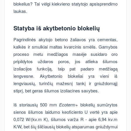
blokelius? Tai vėlgi kiekvieno statytojo apsisprendimo
laukas.
Statyba iš akytbetonio blokelių
Pagrindinės akytojo betono žaliavos yra cementas,
kalkės ir smulkiai maltas kvarcinis smėlis. Gamybos
proceso metu medžiagos masėje susidaro oro
pripildytos uždaros poros, jos atlieka šilumos
izoliacijos funkciją, taip pat padaro medžiagą
lengvesne. Akytbetonio blokeliai yra vieni iš
lengviausių, turinčių mažesnį tankį ir gniuždomąjį
stiprį, bet geras šilumos izoliacines savybes.
Iš storiausių 500 mm
Ecoterm+
blokelių sumūrytos
sienos šilumos laidumo keoficiento U vertė yra apie
0,072 W/(kv.m K), šilumos varža R - apie 6,94 kv.m
K/W, bet šių šilčiausių blokelių atsparumas gniuždymui