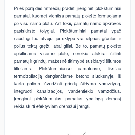
Prieš porą dešimtmečių pradėti įrenginėti plokštuminiai
pamatai, kuomet vientisa pamatų plokštė formuojama
po visu namo plotu. Ant tokių pamatų namo apkrovos
pasiskirsto tolygiai. Plokštuminiai pamatai ypač
naudingi tuo atveju, jei sklype yra silpnas gruntas ir
polius tektų gręžti labai giliai. Be to, pamatų plokštė
apšiltinama visame plote, nereikia atskirai šiltinti
pamatų ir grindų, mažesnė tikimybė susidaryti šilumos
tilteliams. Plokštuminiuose pamatuose, tiksliau
termoizoliaciją dengiančiame betono sluoksnyje, iš
karto galima išvedžioti grindų šildymo vamzdyną,
integruoti kanalizacijos, vandentiekio vamzdžius.
Įrengiant plokštuminius pamatus ypatingą dėmesį
reikia skirti efektyviam drenažui įrengti.