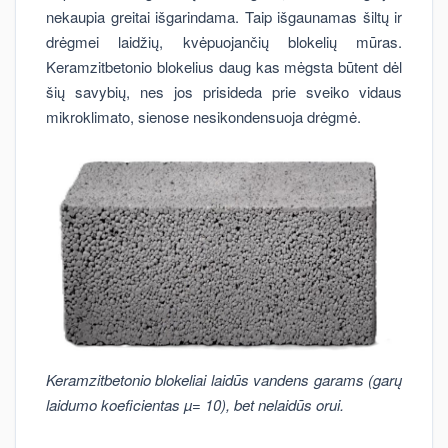
nekaupia greitai išgarindama. Taip išgaunamas šiltų ir
drėgmei laidžių, kvėpuojančių blokelių mūras.
Keramzitbetonio blokelius daug kas mėgsta būtent dėl
šių savybių, nes jos prisideda prie sveiko vidaus
mikroklimato, sienose nesikondensuoja drėgmė.
Keramzitbetonio blokeliai laidūs vandens garams (garų
laidumo koeficientas µ= 10), bet nelaidūs orui.