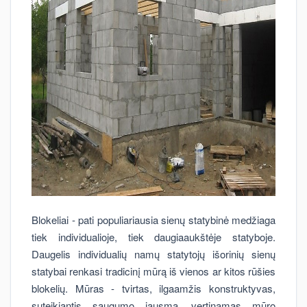
Blokeliai - pati populiariausia sienų statybinė medžiaga
tiek individualioje, tiek daugiaaukštėje statyboje.
Daugelis individualių namų statytojų išorinių sienų
statybai renkasi tradicinį mūrą iš vienos ar kitos rūšies
blokelių. Mūras - tvirtas, ilgaamžis konstruktyvas,
suteikiantis saugumo jausmą, vertinamas mūro