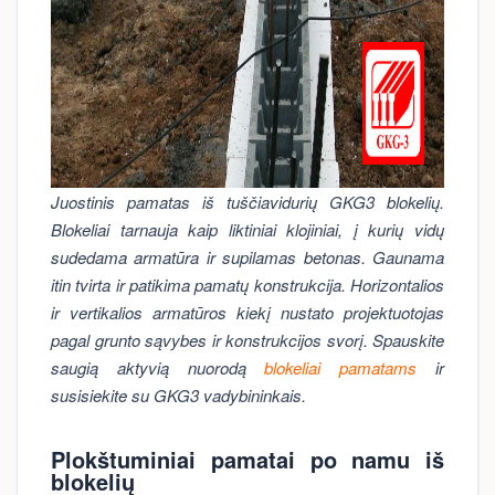
Juostinis pamatas iš tuščiavidurių GKG3 blokelių.
Blokeliai tarnauja kaip liktiniai klojiniai, į kurių vidų
sudedama armatūra ir supilamas betonas. Gaunama
itin tvirta ir patikima pamatų konstrukcija. Horizontalios
ir vertikalios armatūros kiekį nustato projektuotojas
pagal grunto sąvybes ir konstrukcijos svorį. Spauskite
saugią aktyvią nuorodą
blokeliai pamatams
ir
susisiekite su GKG3 vadybininkais.
Plokštuminiai pamatai po namu iš
blokelių