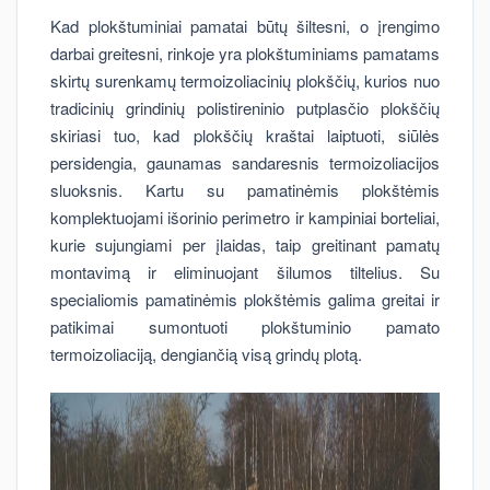
Kad plokštuminiai pamatai būtų šiltesni, o įrengimo
darbai greitesni, rinkoje yra plokštuminiams pamatams
skirtų surenkamų termoizoliacinių plokščių, kurios nuo
tradicinių grindinių polistireninio putplasčio plokščių
skiriasi tuo, kad plokščių kraštai laiptuoti, siūlės
persidengia, gaunamas sandaresnis termoizoliacijos
sluoksnis. Kartu su pamatinėmis plokštėmis
komplektuojami išorinio perimetro ir kampiniai borteliai,
kurie sujungiami per įlaidas, taip greitinant pamatų
montavimą ir eliminuojant šilumos tiltelius. Su
specialiomis pamatinėmis plokštėmis galima greitai ir
patikimai sumontuoti plokštuminio pamato
termoizoliaciją, dengiančią visą grindų plotą.