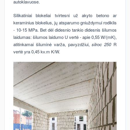
autoklavuose.
Silikatiniai blokeliai tvirtesni už akyto betono ar
keraminius blokelius, jų atsparumo gniuždymui rodiklis
- 10-15 MPa. Bet dėl didesnio tankio didesnis šilumos
laidumas: šilumos laidumo U vertė - apie 0,55 W/(mK),
atitinkamai šiluminė varža, pavyzdžiui,
silroc 250
R
vertė yra 0,45 kv.m K/W.