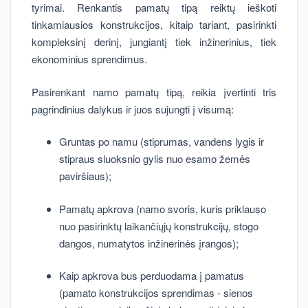
tyrimai. Renkantis pamatų tipą reiktų ieškoti
tinkamiausios konstrukcijos, kitaip tariant, pasirinkti
kompleksinį derinį, jungiantį tiek inžinerinius, tiek
ekonominius sprendimus.
Pasirenkant namo pamatų tipą, reikia įvertinti tris
pagrindinius dalykus ir juos sujungti į visumą:
Gruntas po namu (stiprumas, vandens lygis ir
stipraus sluoksnio gylis nuo esamo žemės
paviršiaus);
Pamatų apkrova (namo svoris, kuris priklauso
nuo pasirinktų laikančiųjų konstrukcijų, stogo
dangos, numatytos inžinerinės įrangos);
Kaip apkrova bus perduodama į pamatus
(pamato konstrukcijos sprendimas - sienos