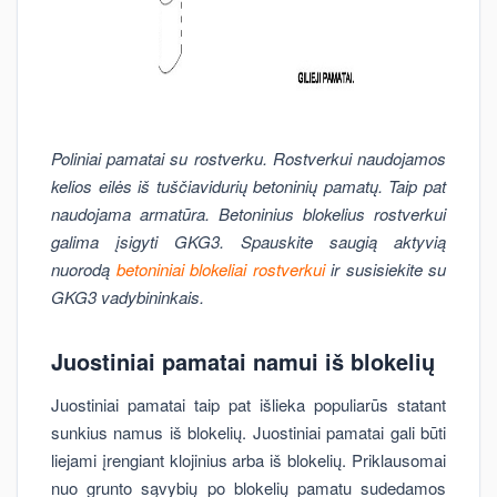
Poliniai pamatai su rostverku. Rostverkui naudojamos
kelios eilės iš tuščiavidurių betoninių pamatų. Taip pat
naudojama armatūra. Betoninius blokelius rostverkui
galima įsigyti GKG3. Spauskite saugią aktyvią
nuorodą
betoniniai blokeliai rostverkui
ir susisiekite su
GKG3 vadybininkais.
Juostiniai pamatai namui iš blokelių
Juostiniai pamatai taip pat išlieka populiarūs statant
sunkius namus iš blokelių. Juostiniai pamatai gali būti
liejami įrengiant klojinius arba iš blokelių. Priklausomai
nuo grunto sąvybių po blokelių pamatu sudedamos