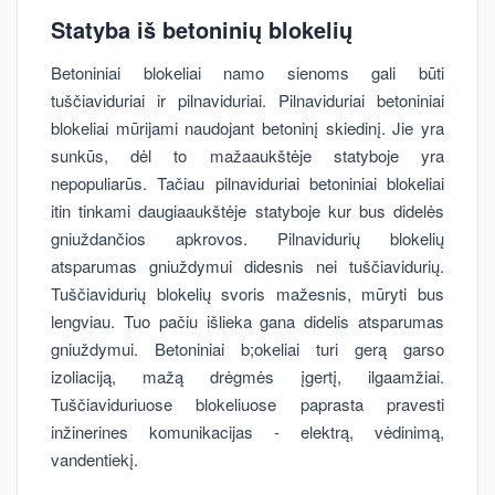
Statyba iš betoninių blokelių
Betoniniai blokeliai namo sienoms gali būti
tuščiaviduriai ir pilnaviduriai. Pilnaviduriai betoniniai
blokeliai mūrijami naudojant betoninį skiedinį. Jie yra
sunkūs, dėl to mažaaukštėje statyboje yra
nepopuliarūs. Tačiau pilnaviduriai betoniniai blokeliai
itin tinkami daugiaaukštėje statyboje kur bus didelės
gniuždančios apkrovos. Pilnavidurių blokelių
atsparumas gniuždymui didesnis nei tuščiavidurių.
Tuščiavidurių blokelių svoris mažesnis, mūryti bus
lengviau. Tuo pačiu išlieka gana didelis atsparumas
gniuždymui. Betoniniai b;okeliai turi gerą garso
izoliaciją, mažą drėgmės įgertį, ilgaamžiai.
Tuščiaviduriuose blokeliuose paprasta pravesti
inžinerines komunikacijas - elektrą, vėdinimą,
vandentiekį.