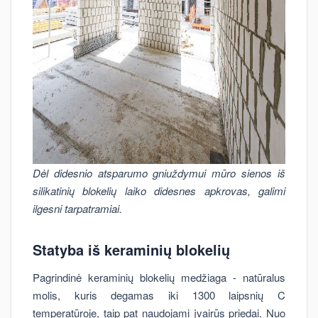
Dėl didesnio atsparumo gniuždymui mūro sienos iš
silikatinių blokelių laiko didesnes apkrovas, galimi
ilgesni tarpatramiai.
Statyba iš keraminių blokelių
Pagrindinė keraminių blokelių medžiaga - natūralus
molis, kuris degamas iki 1300 laipsnių C
temperatūroje, taip pat naudojami įvairūs priedai. Nuo