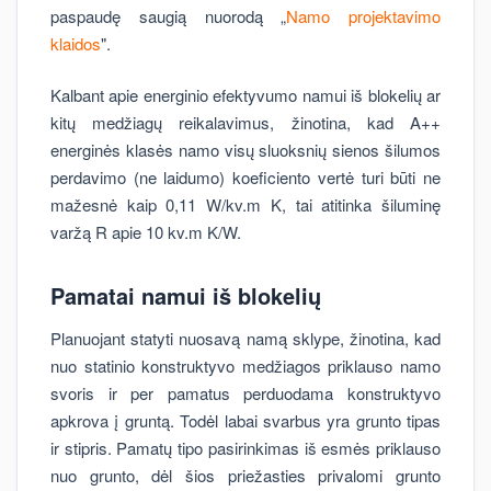
paspaudę saugią nuorodą „
Namo projektavimo
klaidos
".
Kalbant apie energinio efektyvumo namui iš blokelių ar
kitų medžiagų reikalavimus, žinotina, kad A++
energinės klasės namo visų sluoksnių sienos šilumos
perdavimo (ne laidumo) koeficiento vertė turi būti ne
mažesnė kaip 0,11 W/kv.m K, tai atitinka šiluminę
varžą R apie 10 kv.m K/W.
Pamatai namui iš blokelių
Planuojant statyti nuosavą namą sklype, žinotina, kad
nuo statinio konstruktyvo medžiagos priklauso namo
svoris ir per pamatus perduodama konstruktyvo
apkrova į gruntą. Todėl labai svarbus yra grunto tipas
ir stipris. Pamatų tipo pasirinkimas iš esmės priklauso
nuo grunto, dėl šios priežasties privalomi grunto