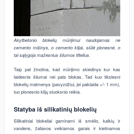
Akytbetonio blokelių mūrijimui naudojamas ne
cemento mišinys, o cemento klijai, siūlė plonesnė, o
tai sąlygoja mažesnius šilumos tiltelius.
Taip pat žinotina, kad mūrijimo skiedinys kur kas
laidesnis šilumai nei pats blokas. Tad kuo tikslesni
blokelių matmenys (pavyzdžiui, jei paklaida +/- 1 mm),
tuo plonesnio klijų sluoksnio reikia.
Statyba iš silikatinių blokelių
Silikatiniai blokeliai gaminami iš smėlio, kalkių ir
vandens, žaliavos veikiamos garais ir kietinamos