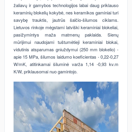
žaliavų ir gamybos technologijos labai daug priklauso
keraminių blokelių kokybė, nes keramikos gaminiai turi
savybę trauktis, jautrūs šalčio-šilumos ciklams.
Lietuvos rinkoje mėgstami latviški keraminiai blokeliai,
pasižymintys maža matmenų paklaida. Sienų
mūrijimui naudojami tuštumėtieji keraminiai blokai,
vidutinis atsparumas gniuždymui (250 mm blokelio) -
apie 15 MPa, šilumos laidumo koeficientas - 0,22-0,27
W/mK, atitinkamai šiluminė varža 1,14 -0,93 kv.m
K/W, priklausomai nuo gamintojo.