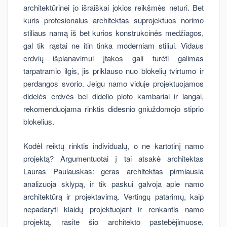
architektūrinei jo išraiškai jokios reikšmės neturi. Bet
kuris profesionalus architektas suprojektuos norimo
stiliaus namą iš bet kurios konstrukcinės medžiagos,
gal tik rąstai ne itin tinka moderniam stiliui. Vidaus
erdvių išplanavimui įtakos gali turėti galimas
tarpatramio ilgis, jis priklauso nuo blokelių tvirtumo ir
perdangos svorio. Jeigu namo viduje projektuojamos
didelės erdvės bei didelio ploto kambariai ir langai,
rekomenduojama rinktis didesnio gniuždomojo stiprio
blokelius.
Kodėl reiktų rinktis individualų, o ne kartotinį namo
projektą? Argumentuotai į tai atsakė architektas
Lauras Paulauskas: geras architektas pirmiausia
analizuoja sklypą, ir tik paskui galvoja apie namo
architektūrą ir projektavimą. Vertingų patarimų, kaip
nepadaryti klaidų projektuojant ir renkantis namo
projektą, rasite šio architekto pastebėjimuose,