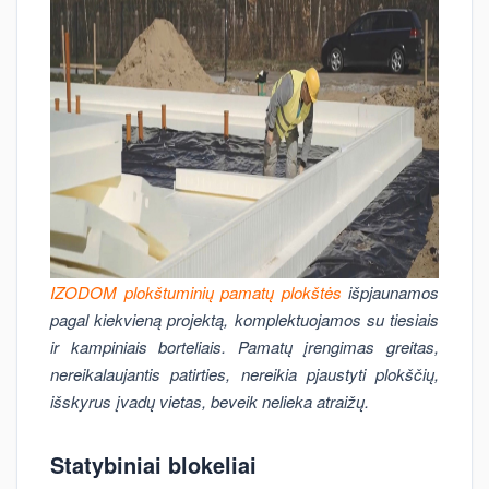
IZODOM plokštuminių pamatų plokštės
išpjaunamos
pagal kiekvieną projektą, komplektuojamos su tiesiais
ir kampiniais borteliais. Pamatų įrengimas greitas,
nereikalaujantis patirties, nereikia pjaustyti plokščių,
išskyrus įvadų vietas, beveik nelieka atraižų.
Statybiniai blokeliai