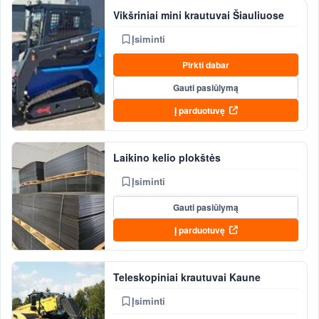
Vikšriniai mini krautuvai Šiauliuose
Įsiminti
Pirkti dabar
Gauti pasiūlymą
Į parduotuvę
Laikino kelio plokštės
Įsiminti
Gauti pasiūlymą
Į parduotuvę
Teleskopiniai krautuvai Kaune
Įsiminti