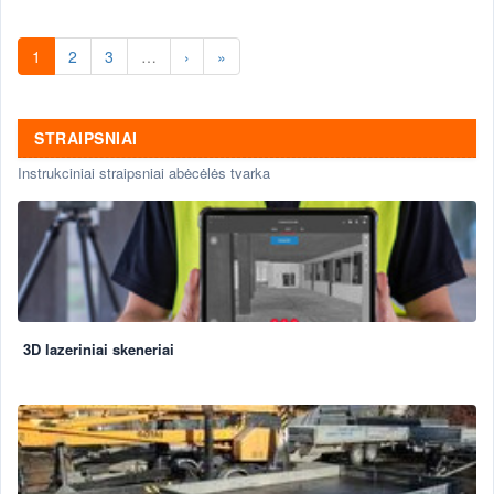
1
2
3
…
›
»
STRAIPSNIAI
Instrukciniai straipsniai abėcėlės tvarka
3D lazeriniai skeneriai