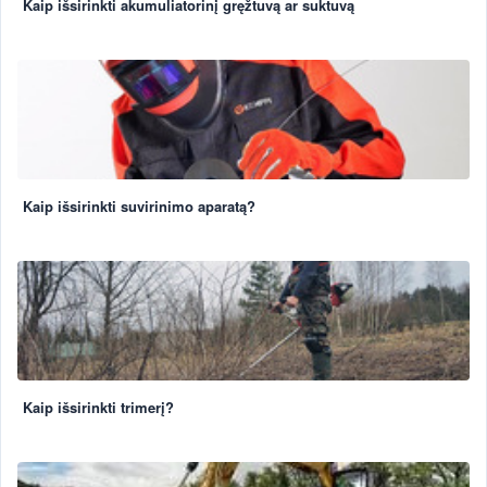
Kaip išsirinkti akumuliatorinį gręžtuvą ar suktuvą
Kaip išsirinkti suvirinimo aparatą?
Kaip išsirinkti trimerį?