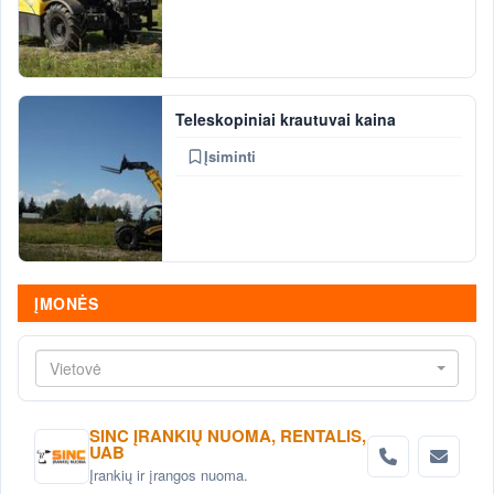
Teleskopiniai krautuvai kaina
Įsiminti
ĮMONĖS
Vietovė
SINC ĮRANKIŲ NUOMA, RENTALIS,
UAB
Įrankių ir įrangos nuoma.