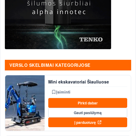
VERSLO SKELBIMAI KATEGORIJOSE
Mini ekskavatoriai Šiauliuose
Įsiminti
Pirkti dabar
Gauti pasiūlymą
Į parduotuvę