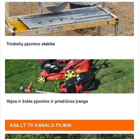
Trinkelių pjovimo staklės
Vejos ir žolės pjovimo ir priežiūros įranga
ASA.LT TV KANALO FILMAI