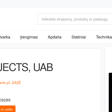
tvarka
Įrengimas
Apdaila
Statiniai
Technika 
JECTS, UAB
rio pl. 242E
-09289
 el. paštu