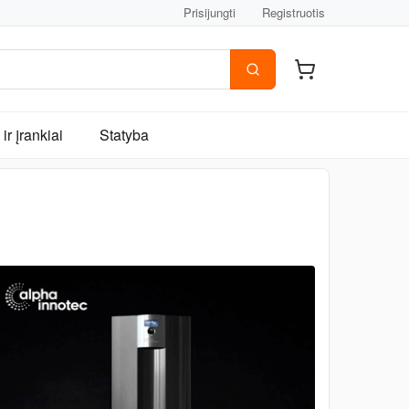
Prisijungti
Registruotis
ir įrankiai
Statyba