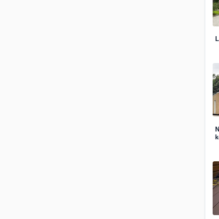
L
N
k