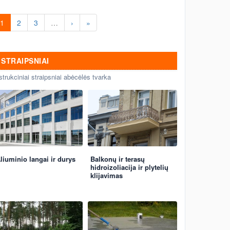
1
2
3
…
›
»
STRAIPSNIAI
strukciniai straipsniai abėcėlės tvarka
liuminio langai ir durys
Balkonų ir terasų
hidroizoliacija ir plytelių
klijavimas