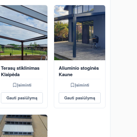
Terasų stiklinimas
Aliuminio stoginės
Klaipėda
Kaune
Įsiminti
Įsiminti
Gauti pasiūlymą
Gauti pasiūlymą