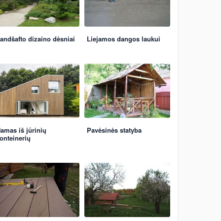
andšafto dizaino dėsniai
Liejamos dangos laukui
amas iš jūrinių
Pavėsinės statyba
onteinerių