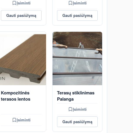
Įsiminti
Įsiminti
Gauti pasiūlymą
Gauti pasiūlymą
Kompozitinės
Terasų stiklinimas
terasos lentos
Palanga
Įsiminti
Įsiminti
Gauti pasiūlymą