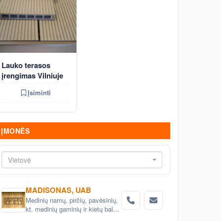
Lauko terasos
įrengimas Vilniuje
Įsiminti
ĮMONĖS
Vietovė
MADISONAS, UAB
Medinių namų, pirčių, pavėsinių,
kt. medinių gaminių ir kietų baldų
projektavimas ir gamyba