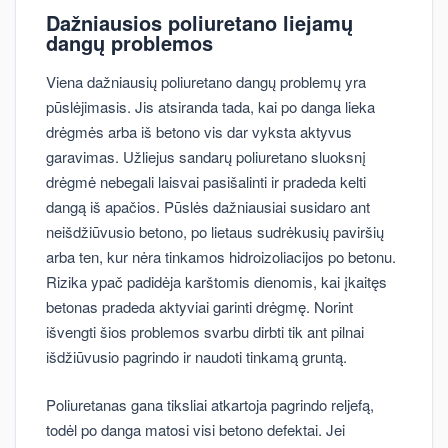
Dažniausios poliuretano liejamų
dangų problemos
Viena dažniausių poliuretano dangų problemų yra
pūslėjimasis. Jis atsiranda tada, kai po danga lieka
drėgmės arba iš betono vis dar vyksta aktyvus
garavimas. Užliejus sandarų poliuretano sluoksnį
drėgmė nebegali laisvai pasišalinti ir pradeda kelti
dangą iš apačios. Pūslės dažniausiai susidaro ant
neišdžiūvusio betono, po lietaus sudrėkusių paviršių
arba ten, kur nėra tinkamos hidroizoliacijos po betonu.
Rizika ypač padidėja karštomis dienomis, kai įkaitęs
betonas pradeda aktyviai garinti drėgmę. Norint
išvengti šios problemos svarbu dirbti tik ant pilnai
išdžiūvusio pagrindo ir naudoti tinkamą gruntą.
Poliuretanas gana tiksliai atkartoja pagrindo reljefą,
todėl po danga matosi visi betono defektai. Jei