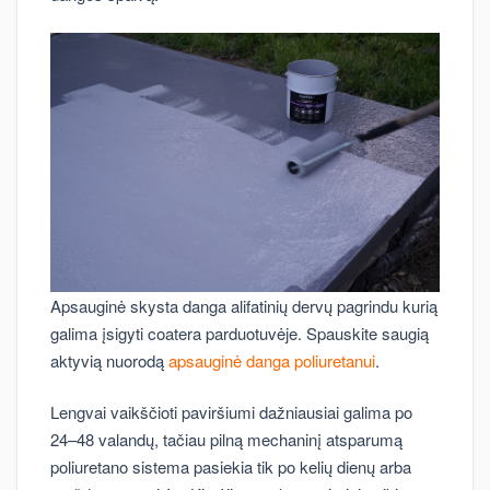
Apsauginė skysta danga alifatinių dervų pagrindu kurią
galima įsigyti coatera parduotuvėje. Spauskite saugią
aktyvią nuorodą
apsauginė danga poliuretanui
.
Lengvai vaikščioti paviršiumi dažniausiai galima po
24–48 valandų, tačiau pilną mechaninį atsparumą
poliuretano sistema pasiekia tik po kelių dienų arba