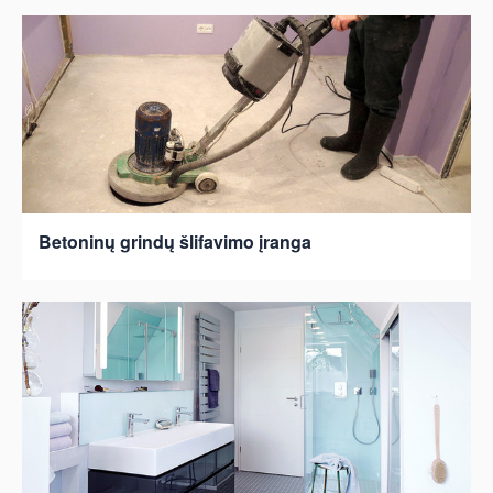
Betoninų grindų šlifavimo įranga