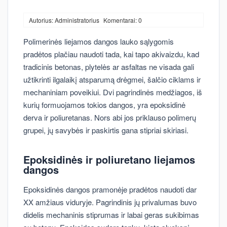
Autorius: Administratorius
Komentarai: 0
Polimerinės liejamos dangos lauko sąlygomis
pradėtos plačiau naudoti tada, kai tapo akivaizdu, kad
tradicinis betonas, plytelės ar asfaltas ne visada gali
užtikrinti ilgalaikį atsparumą drėgmei, šalčio ciklams ir
mechaniniam poveikiui. Dvi pagrindinės medžiagos, iš
kurių formuojamos tokios dangos, yra epoksidinė
derva ir poliuretanas. Nors abi jos priklauso polimerų
grupei, jų savybės ir paskirtis gana stipriai skiriasi.
Epoksidinės ir poliuretano liejamos
dangos
Epoksidinės dangos pramonėje pradėtos naudoti dar
XX amžiaus viduryje. Pagrindinis jų privalumas buvo
didelis mechaninis stiprumas ir labai geras sukibimas