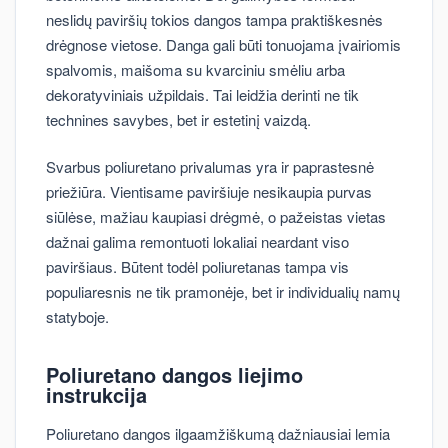
neslidų paviršių tokios dangos tampa praktiškesnės
drėgnose vietose. Danga gali būti tonuojama įvairiomis
spalvomis, maišoma su kvarciniu smėliu arba
dekoratyviniais užpildais. Tai leidžia derinti ne tik
technines savybes, bet ir estetinį vaizdą.
Svarbus poliuretano privalumas yra ir paprastesnė
priežiūra. Vientisame paviršiuje nesikaupia purvas
siūlėse, mažiau kaupiasi drėgmė, o pažeistas vietas
dažnai galima remontuoti lokaliai neardant viso
paviršiaus. Būtent todėl poliuretanas tampa vis
populiaresnis ne tik pramonėje, bet ir individualių namų
statyboje.
Poliuretano dangos liejimo
instrukcija
Poliuretano dangos ilgaamžiškumą dažniausiai lemia