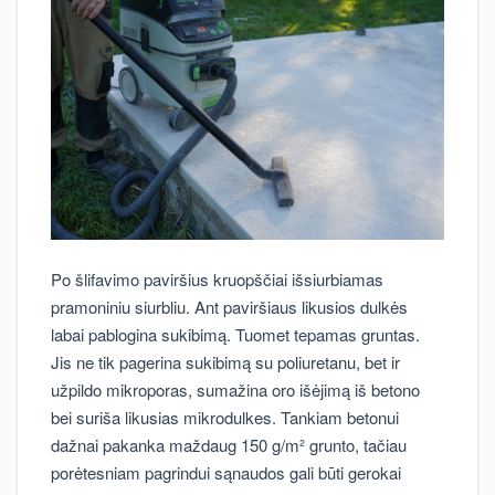
Po šlifavimo paviršius kruopščiai išsiurbiamas
pramoniniu siurbliu. Ant paviršiaus likusios dulkės
labai pablogina sukibimą. Tuomet tepamas gruntas.
Jis ne tik pagerina sukibimą su poliuretanu, bet ir
užpildo mikroporas, sumažina oro išėjimą iš betono
bei suriša likusias mikrodulkes. Tankiam betonui
dažnai pakanka maždaug 150 g/m² grunto, tačiau
porėtesniam pagrindui sąnaudos gali būti gerokai