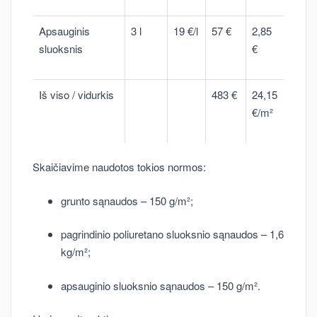
Apsauginis
3 l
19 €/l
57 €
2,85
sluoksnis
€
Iš viso / vidurkis
483 €
24,15
€/m²
Skaičiavime naudotos tokios normos:
grunto sąnaudos – 150 g/m²;
pagrindinio poliuretano sluoksnio sąnaudos – 1,6
kg/m²;
apsauginio sluoksnio sąnaudos – 150 g/m².