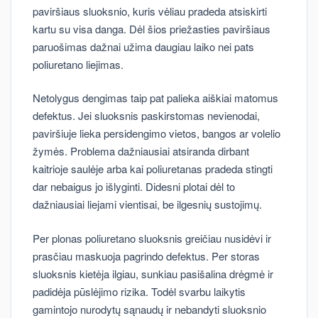
paviršiaus sluoksnio, kuris vėliau pradeda atsiskirti
kartu su visa danga. Dėl šios priežasties paviršiaus
paruošimas dažnai užima daugiau laiko nei pats
poliuretano liejimas.
Netolygus dengimas taip pat palieka aiškiai matomus
defektus. Jei sluoksnis paskirstomas nevienodai,
paviršiuje lieka persidengimo vietos, bangos ar volelio
žymės. Problema dažniausiai atsiranda dirbant
kaitrioje saulėje arba kai poliuretanas pradeda stingti
dar nebaigus jo išlyginti. Didesni plotai dėl to
dažniausiai liejami vientisai, be ilgesnių sustojimų.
Per plonas poliuretano sluoksnis greičiau nusidėvi ir
prasčiau maskuoja pagrindo defektus. Per storas
sluoksnis kietėja ilgiau, sunkiau pasišalina drėgmė ir
padidėja pūslėjimo rizika. Todėl svarbu laikytis
gamintojo nurodytų sąnaudų ir nebandyti sluoksnio