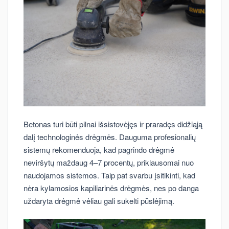
Betonas turi būti pilnai išsistovėjęs ir praradęs didžiąją
dalį technologinės drėgmės. Dauguma profesionalių
sistemų rekomenduoja, kad pagrindo drėgmė
neviršytų maždaug 4–7 procentų, priklausomai nuo
naudojamos sistemos. Taip pat svarbu įsitikinti, kad
nėra kylamosios kapiliarinės drėgmės, nes po danga
uždaryta drėgmė vėliau gali sukelti pūslėjimą.