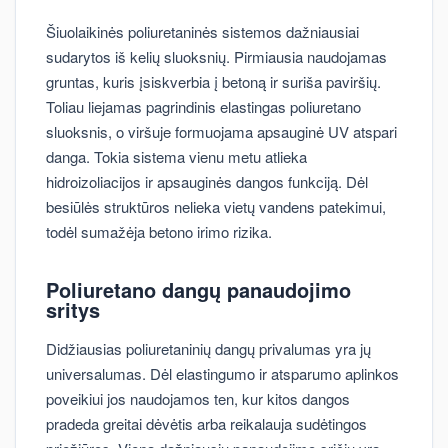
Šiuolaikinės poliuretaninės sistemos dažniausiai
sudarytos iš kelių sluoksnių. Pirmiausia naudojamas
gruntas, kuris įsiskverbia į betoną ir suriša paviršių.
Toliau liejamas pagrindinis elastingas poliuretano
sluoksnis, o viršuje formuojama apsauginė UV atspari
danga. Tokia sistema vienu metu atlieka
hidroizoliacijos ir apsauginės dangos funkciją. Dėl
besiūlės struktūros nelieka vietų vandens patekimui,
todėl sumažėja betono irimo rizika.
Poliuretano dangų panaudojimo
sritys
Didžiausias poliuretaninių dangų privalumas yra jų
universalumas. Dėl elastingumo ir atsparumo aplinkos
poveikiui jos naudojamos ten, kur kitos dangos
pradeda greitai dėvėtis arba reikalauja sudėtingos