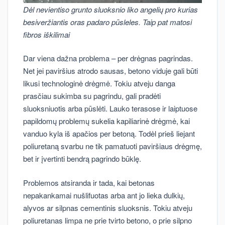
Dėl nevientiso grunto sluoksnio liko angelių pro kurias
besiveržiantis oras padaro pūsleles. Taip pat matosi
fibros iškilimai
Dar viena dažna problema – per drėgnas pagrindas.
Net jei paviršius atrodo sausas, betono viduje gali būti
likusi technologinė drėgmė. Tokiu atveju danga
prasčiau sukimba su pagrindu, gali pradėti
sluoksniuotis arba pūslėti. Lauko terasose ir laiptuose
papildomų problemų sukelia kapiliarinė drėgmė, kai
vanduo kyla iš apačios per betoną. Todėl prieš liejant
poliuretaną svarbu ne tik pamatuoti paviršiaus drėgmę,
bet ir įvertinti bendrą pagrindo būklę.
Problemos atsiranda ir tada, kai betonas
nepakankamai nušlifuotas arba ant jo lieka dulkių,
alyvos ar silpnas cementinis sluoksnis. Tokiu atveju
poliuretanas limpa ne prie tvirto betono, o prie silpno