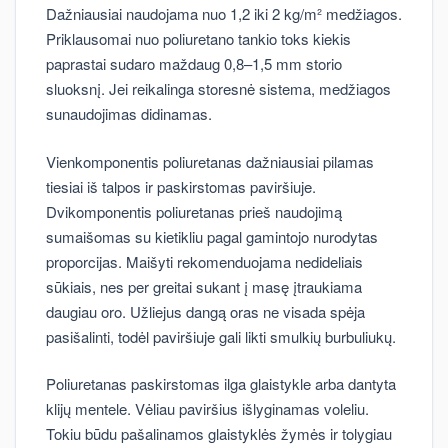
Dažniausiai naudojama nuo 1,2 iki 2 kg/m² medžiagos.
Priklausomai nuo poliuretano tankio toks kiekis
paprastai sudaro maždaug 0,8–1,5 mm storio
sluoksnį. Jei reikalinga storesnė sistema, medžiagos
sunaudojimas didinamas.
Vienkomponentis poliuretanas dažniausiai pilamas
tiesiai iš talpos ir paskirstomas paviršiuje.
Dvikomponentis poliuretanas prieš naudojimą
sumaišomas su kietikliu pagal gamintojo nurodytas
proporcijas. Maišyti rekomenduojama nedideliais
sūkiais, nes per greitai sukant į masę įtraukiama
daugiau oro. Užliejus dangą oras ne visada spėja
pasišalinti, todėl paviršiuje gali likti smulkių burbuliukų.
Poliuretanas paskirstomas ilga glaistykle arba dantyta
klijų mentele. Vėliau paviršius išlyginamas voleliu.
Tokiu būdu pašalinamos glaistyklės žymės ir tolygiau