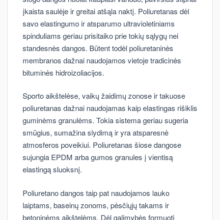
įkaista saulėje ir greitai atšąla naktį. Poliuretanas dėl
savo elastingumo ir atsparumo ultravioletiniams
spinduliams geriau prisitaiko prie tokių sąlygų nei
standesnės dangos. Būtent todėl poliuretaninės
membranos dažnai naudojamos vietoje tradicinės
bituminės hidroizoliacijos.
Sporto aikštelėse, vaikų žaidimų zonose ir takuose
poliuretanas dažnai naudojamas kaip elastingas rišiklis
guminėms granulėms. Tokia sistema geriau sugeria
smūgius, sumažina slydimą ir yra atsparesnė
atmosferos poveikiui. Poliuretanas šiose dangose
sujungia EPDM arba gumos granules į vientisą
elastingą sluoksnį.
Poliuretano dangos taip pat naudojamos lauko
laiptams, baseinų zonoms, pėsčiųjų takams ir
betoninėms aikštelėms. Dėl galimybės formuoti