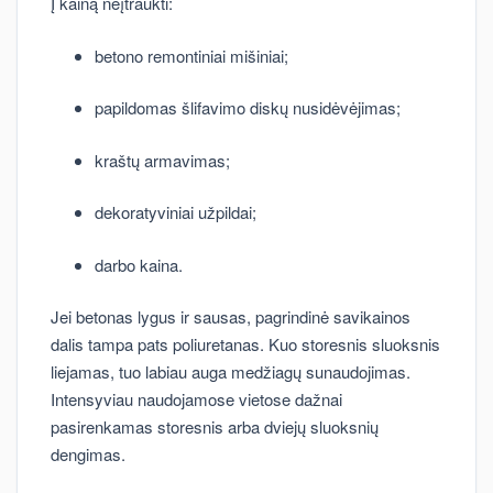
Į kainą neįtraukti:
betono remontiniai mišiniai;
papildomas šlifavimo diskų nusidėvėjimas;
kraštų armavimas;
dekoratyviniai užpildai;
darbo kaina.
Jei betonas lygus ir sausas, pagrindinė savikainos
dalis tampa pats poliuretanas. Kuo storesnis sluoksnis
liejamas, tuo labiau auga medžiagų sunaudojimas.
Intensyviau naudojamose vietose dažnai
pasirenkamas storesnis arba dviejų sluoksnių
dengimas.