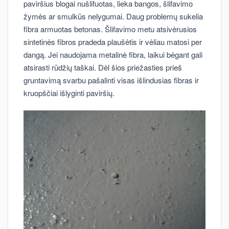
paviršius blogai nušlifuotas, lieka bangos, šlifavimo
žymės ar smulkūs nelygumai. Daug problemų sukelia
fibra armuotas betonas. Šlifavimo metu atsivėrusios
sintetinės fibros pradeda plaušėtis ir vėliau matosi per
dangą. Jei naudojama metalinė fibra, laikui bėgant gali
atsirasti rūdžių taškai. Dėl šios priežasties prieš
gruntavimą svarbu pašalinti visas išlindusias fibras ir
kruopščiai išlyginti paviršių.