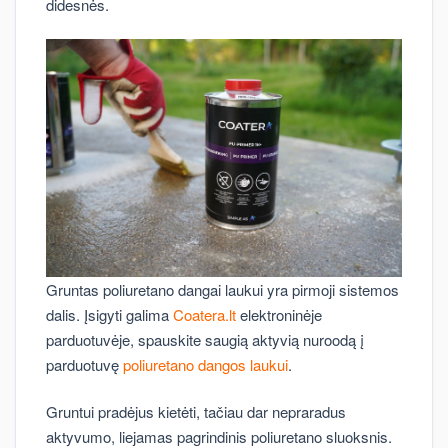
didesnės.
Gruntas poliuretano dangai laukui yra pirmoji sistemos
dalis. Įsigyti galima
Coatera.lt
elektroninėje
parduotuvėje, spauskite saugią aktyvią nuroodą į
parduotuvę
poliuretano dangos laukui
.
Gruntui pradėjus kietėti, tačiau dar nepraradus
aktyvumo, liejamas pagrindinis poliuretano sluoksnis.