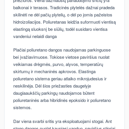
priežiūros. Viena dažniausių panaudojimo sričių yra
balkonai ir terasos. Tradicinės plytelės dažnai pradeda
skilinėti ne dėl pačių plytelių, o dėl po jomis pažeistos
hidroizoliacijos. Poliuretanas leidžia suformuoti vientisą
elastingą sluoksnį be siūlių, todėl susidaro vientisa
vandeniui nelaidi danga
Plačiai poliuretano dangos naudojamas parkinguose
bei įvažiavimuose. Tokiose vietose paviršius nuolat
veikiamas drėgmės, purvo, alyvos, temperatūrų
skirtumų ir mechaninės apkrovos. Elastinga
poliuretano sistema geriau atlaiko mikrojudesius ir
neskilinėja. Dėl šios priežasties daugelyje
daugiaaukščių parkingų naudojamos būtent
poliuretaninės arba hibridinės epoksido ir poliuretano
sistemos.
Dar viena svarbi sritis yra eksploatuojami stogai. Ant
stogo dangos nuolat kaupiasi vanduo, paviršius stipriai