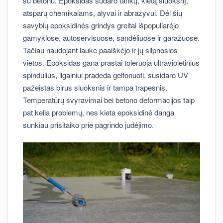
su betonu. Epoksidas sudaro tankų, kietą sluoksnį,
atsparų chemikalams, alyvai ir abrazyvui. Dėl šių
savybių epoksidinės grindys greitai išpopuliarėjo
gamyklose, autoservisuose, sandėliuose ir garažuose.
Tačiau naudojant lauke paaiškėjo ir jų silpnosios
vietos. Epoksidas gana prastai toleruoja ultravioletinius
spindulius, ilgainiui pradeda geltonuoti, susidaro UV
pažeistas birus sluoksnis ir tampa trapesnis.
Temperatūrų svyravimai bei betono deformacijos taip
pat kelia problemų, nes kieta epoksidinė danga
sunkiau prisitaiko prie pagrindo judėjimo.