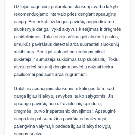
Užliejus pagrindinį poliuretano sluoksnį svarbu laikytis
rekomenduojamo intervalo prieš dengiant apsauginę
dangą. Per anksti uždengus paviršių pagrindiniame
sluoksnyje dar gali vykti aktyvus kietėjimas ir drėgmės
pasišalinimas. Tokiu atveju vėliau gali atsirasti pūslės,
smulkūs paviršiaus defektai arba suprastėti sluoksnių
sukibimas. Per ilgai laukiant poliuretanas pilnai
sukietėja ir sumažėja sukibimas tarp sluoksnių. Tokiu
atveju prieš sekantį dengimą paviršių dažnai tenka
papildomai pašiaušti arba nugruntuoti.
Galutinis apsauginis sluoksnis reikalingas tam, kad
danga ilgiau išlaikytų savybes lauko sąlygomis. Jis
apsaugo paviršių nuo ultravioletinių spindulių,
drėgmės, purvo ir spartesnio dėvėjimosi. Apsauginė
danga taip pat sumažina paviršiaus braižymąsi,
palengvina valymą ir padeda ilgiau išlaikyti tolygią
dangos spalvą.