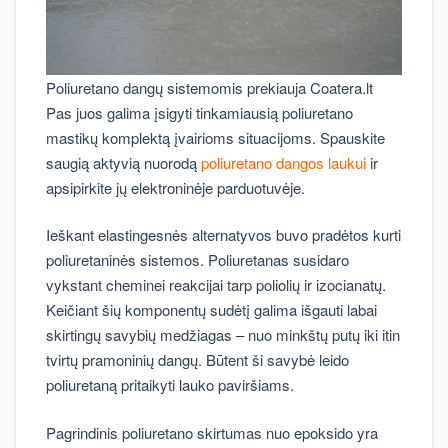
Poliuretano dangų sistemomis prekiauja Coatera.lt
Pas juos galima įsigyti tinkamiausią poliuretano
mastikų komplektą įvairioms situacijoms. Spauskite
saugią aktyvią nuorodą
poliuretano dangos laukui
ir
apsipirkite jų elektroninėje parduotuvėje.
Ieškant elastingesnės alternatyvos buvo pradėtos kurti
poliuretaninės sistemos. Poliuretanas susidaro
vykstant cheminei reakcijai tarp poliolių ir izocianatų.
Keičiant šių komponentų sudėtį galima išgauti labai
skirtingų savybių medžiagas – nuo minkštų putų iki itin
tvirtų pramoninių dangų. Būtent ši savybė leido
poliuretaną pritaikyti lauko paviršiams.
Pagrindinis poliuretano skirtumas nuo epoksido yra