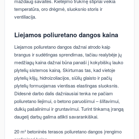
maždaug savaitės. Kietėjimo trukmę stipriai veikia
temperatūra, oro drėgmė, sluoksnio storis ir
ventiliacija.
Liejamos poliuretano dangos kaina
Liejamos poliuretano dangos dažnai atrodo kaip
brangus ir sudėtingas sprendimas, tačiau realybėje jų
medžiagų kaina dažnai būna panaši į kokybiškų lauko
plytelių sistemos kainą. Skirtumas tas, kad vietoje
plytelių klijų, hidroizoliacijos, siūlių glaisto ir pačių
plytelių formuojamas vientisas elastingas sluoksnis.
Didesnė darbo dalis dažniausiai tenka ne pačiam
poliuretano liejimui, o betono paruošimui – šlifavimui,
dulkių pašalinimui ir gruntavimui. Turint tinkamą įrangą
daugelį darbų galima atlikti savarankiškai.
20 m² betoninės terasos poliuretano dangos įrengimo