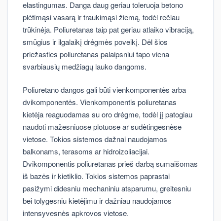
elastingumas. Danga daug geriau toleruoja betono
plėtimąsi vasarą ir traukimąsi žiemą, todėl rečiau
trūkinėja. Poliuretanas taip pat geriau atlaiko vibraciją,
smūgius ir ilgalaikį drėgmės poveikį. Dėl šios
priežasties poliuretanas palaipsniui tapo viena
svarbiausių medžiagų lauko dangoms.
Poliuretano dangos gali būti vienkomponentės arba
dvikomponentės. Vienkomponentis poliuretanas
kietėja reaguodamas su oro drėgme, todėl jį patogiau
naudoti mažesniuose plotuose ar sudėtingesnėse
vietose. Tokios sistemos dažnai naudojamos
balkonams, terasoms ar hidroizoliacijai.
Dvikomponentis poliuretanas prieš darbą sumaišomas
iš bazės ir kietiklio. Tokios sistemos paprastai
pasižymi didesniu mechaniniu atsparumu, greitesniu
bei tolygesniu kietėjimu ir dažniau naudojamos
intensyvesnės apkrovos vietose.