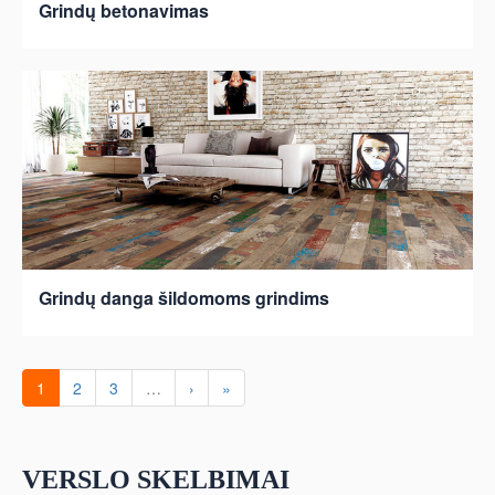
Grindų betonavimas
Grindų danga šildomoms grindims
1
2
3
…
›
»
VERSLO SKELBIMAI