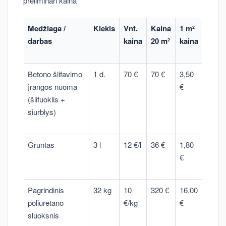
preliminari kaina
Medžiaga /
Kiekis
Vnt.
Kaina
1 m²
darbas
kaina
20 m²
kaina
Betono šlifavimo
1 d.
70 €
70 €
3,50
įrangos nuoma
€
(šlifuoklis +
siurblys)
Gruntas
3 l
12 €/l
36 €
1,80
€
Pagrindinis
32 kg
10
320 €
16,00
poliuretano
€/kg
€
sluoksnis