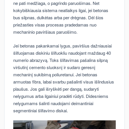
ne pati medžiaga, o pagrindo paruošimas. Net
kokybiškiausia sistema neatlaikys ilgai, jei betonas
bus silpnas, dulkėtas arba per drėgnas. Dėl šios
priežasties visas procesas pradedamas nuo
mechaninio paviršiaus paruošimo.
Jei betonas pakankamai lygus, paviršius dažniausiai
šlifuojamas diskiniu šlifuokliu naudojant maždaug 40
numerio abrazyvą. Toks šlifavimas pašalina silpną
viršutinį cemento sluoksnį ir sudaro geresnį
mechaninį sukibimą poliuretanui. Jei betonas
armuotas fibra, labai svarbu pašalinti visus išlindusius
plaušus. Jos gali išryškėti per dangą, sudaryti
nelygumus arba ilgainiui pradėti rūdyti. Didesniems
nelygumams šalinti naudojami deimantiniai
segmentiniai šlifavimo diskai.