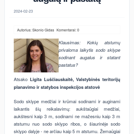
2024-02-23
Autorius: Skonio Gidas
Komentarai: 0
Klausimas: Kokių atstumų
privaloma laikytis sodo sklype
sodinant augalus ir statant
pastatus?
Atsako
Ligita Luščiauskaitė,
Valstybinės teritorijų
planavimo ir statybos inspekcijos atstovė
Sodo sklype medžiai ir krūmai sodinami ir auginami
laikantis šių reikalavimų: aukštaūgiai medžiai,
aukštesni kaip 3 m, sodinami ne mažesniu kaip 3 m
atstumu nuo sodo sklypo ribos, o šiaurinėje sodo
sklypo dalyje - ne arčiau kaip 5 m atstumu. Žemaūgiai