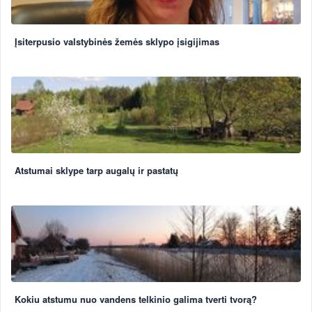
Įsiterpusio valstybinės žemės sklypo įsigijimas
Atstumai sklype tarp augalų ir pastatų
Kokiu atstumu nuo vandens telkinio galima tverti tvorą?