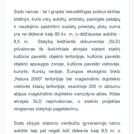
Sodo namas - tai I grupės nesudėtingas poilsiui skirtas
statinys, kurio visų aukštų, antstatų, pastogės patalpų
ir naudojimo paskirtimi susietų priestatų plotų suma
yra ne didesnė kaip 80 kv. m, o didžiausias aukštis -
8,5 m. Statybą leidžiantis dokumentas (SLD)
privalomas tik išskirtiniais atvejais statant statinį
kultūros paveldo objekto teritorijoje, kultūros paveldo
objekto apsaugos zonoje, kultūros paveldo vietovėje,
kurorte, Kuršių nerijoje, Europos ekologinio tinklo
„Natura 2000" teritorijoje bei magistralinio dujotiekio
vietovės klasių teritorijoje, esančioje 200 m atstumu
abipus magistralinio dujotiekio vamzdyno ašies. Kitais
atvejais SLD neprivalomas, o statinio projektas
rengiamas statytojo pageidavimu.
Sodo sklype statomo vienbučio gyvenamojo namo
aukštis taip pat negali būti didesnis kaip 8,5 m, o