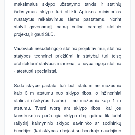
maksimalus sklypo užstatymo tankis ir statinių
išdėstymas sklype turi atitikti Aplinkos ministerijos
nustatytus reikalavimus šiems pastatams. Norint
statyti gyvenamąjį namą būtina parengti statinio
projektą ir gauti SLD.
Vadovauti nesudėtingojo statinio projektavimui, statinio
statybos techninei priežiūrai ir statybai turi teisę
architektai ir statybos inžinieriai, o neypatingojo statinio
- atestuoti specialistai.
Sodo sklype pastatai turi būti statomi ne mažesniu
kaip 3 m atstumu nuo sklypo ribos, o inžineriniai
statiniai (išskyrus tvoras) - ne mažesniu kaip 1 m
atstumu. Tverti tvorą ant sklypo ribos, kai jos
konstrukcijos peržengia sklypo ribą, galima tik turint
rašytinį kaimyninio sklypo savininko ar sodininkų
bendrijos (kai sklypas ribojasi su bendrojo naudojimo