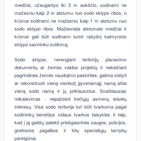
medžiai, užaugantys iki 3 m aukščio, sodinami ne
mažesniu kaip 2 m atstumu nuo sodo sklypo ribos, o
krūmai sodinami ne mažesniu kaip 1 m atstumu nuo
sodo sklypo ribos. Mažesniais atstumais medžiai ir
krūmai gali būti sodinami turint rašytinį kaimyninio
sklypo savininko sutikimą.
Sodo sklype, nerengiant teritorijų planavimo
dokumentų ar žemės valdos projektų ir nekeičiant
pagrindinės žemės naudojimo paskirties, galima statyti
ar rekonstruoti vieną vienbutį gyvenamąjį namą arba
vieną sodo namą ir jų priklausinius. Svarbiausias
reikalavimas - nepažeisti trečiųjų asmenų teisėtų
interesų. Visa sodo teritorija turi būti tvarkoma pagal
sodininkų bendrijos vidaus tvarkos taisykles ir taip,
kad į ją galėtų patekti priešgaisrinės saugos, policijos,
greitosios pagalbos ir kitų specialiųjų tarnybų
pareigūnai.