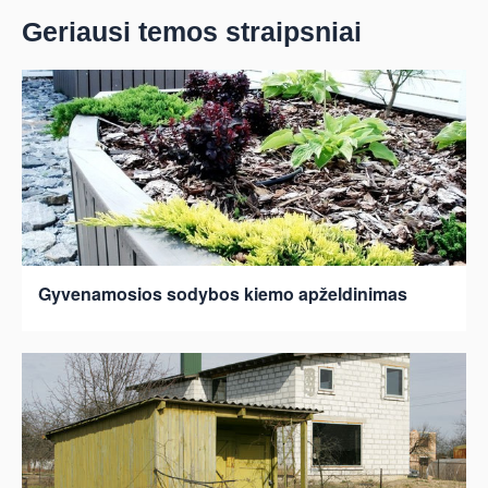
Geriausi temos straipsniai
Gyvenamosios sodybos kiemo apželdinimas