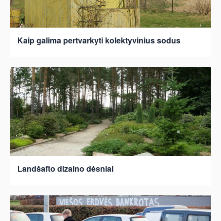
Kaip galima pertvarkyti kolektyvinius sodus
Landšafto dizaino dėsniai