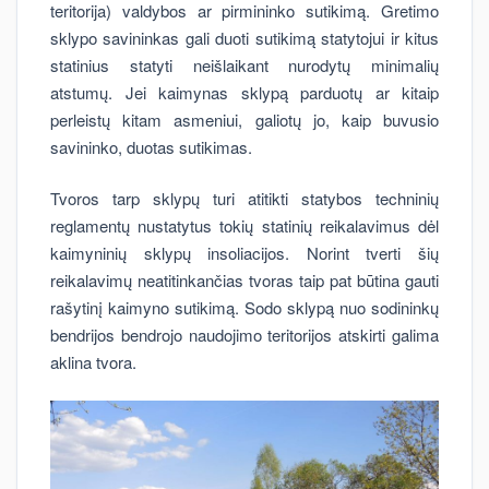
teritorija) valdybos ar pirmininko sutikimą. Gretimo
sklypo savininkas gali duoti sutikimą statytojui ir kitus
statinius statyti neišlaikant nurodytų minimalių
atstumų. Jei kaimynas sklypą parduotų ar kitaip
perleistų kitam asmeniui, galiotų jo, kaip buvusio
savininko, duotas sutikimas.
Tvoros tarp sklypų turi atitikti statybos techninių
reglamentų nustatytus tokių statinių reikalavimus dėl
kaimyninių sklypų insoliacijos. Norint tverti šių
reikalavimų neatitinkančias tvoras taip pat būtina gauti
rašytinį kaimyno sutikimą. Sodo sklypą nuo sodininkų
bendrijos bendrojo naudojimo teritorijos atskirti galima
aklina tvora.