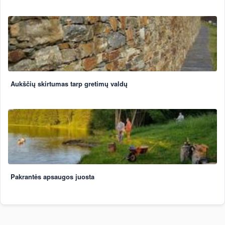
Aukščių skirtumas tarp gretimų valdų
Pakrantės apsaugos juosta