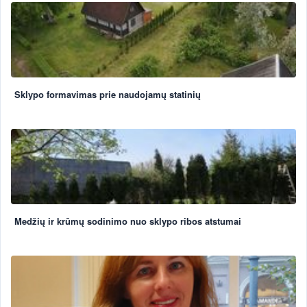
Sklypo formavimas prie naudojamų statinių
Medžių ir krūmų sodinimo nuo sklypo ribos atstumai