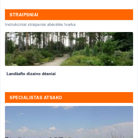
STRAIPSNIAI
Instrukciniai straipsniai abėcėlės tvarka
Landšafto dizaino dėsniai
SPECIALISTAS ATSAKO