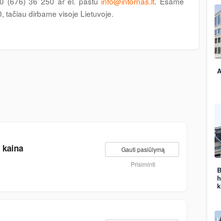
370 (676) 36 250 ar el. paštu
info@intornas.lt
. Esame
0, tačiau dirbame visoje Lietuvoje.
A
 kaina
Gauti pasiūlymą
Prisiminti
B
h
k