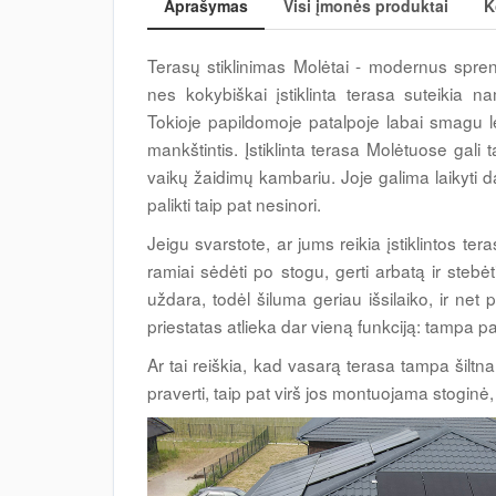
Aprašymas
Visi įmonės produktai
K
Terasų stiklinimas Molėtai - modernus spren
nes kokybiškai įstiklinta terasa suteikia n
Tokioje papildomoje patalpoje labai smagu leist
mankštintis. Įstiklinta terasa Molėtuose gali 
vaikų žaidimų kambariu. Joje galima laikyti d
palikti taip pat nesinori.
Jeigu svarstote, ar jums reikia įstiklintos ter
ramiai sėdėti po stogu, gerti arbatą ir stebė
uždara, todėl šiluma geriau išsilaiko, ir net p
priestatas atlieka dar vieną funkciją: tampa p
Ar tai reiškia, kad vasarą terasa tampa šiltn
praverti, taip pat virš jos montuojama stoginė,