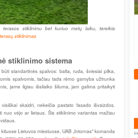
 terasos stiklinimu bet kuriuo metų laiku, tereikia
erasų stiklinimas
mė stiklinimo sistema
ūti standartinės spalvos: balta, ruda, šviesiai pilka,
kitomis spalvomis, tačiau tada rėmo gamyba užtrunka
is, jame ilgiau išsilaiko šiluma, jam galima pritaikyti
 visiškai skaidri, nekeičia pastato fasado išvaizdos.
ti nuo vėjo ar lietaus. Šis stiklinimo variantas mažiau
vidaus.
ir kituose Lietuvos miestuose, UAB „Intornas" komanda
In