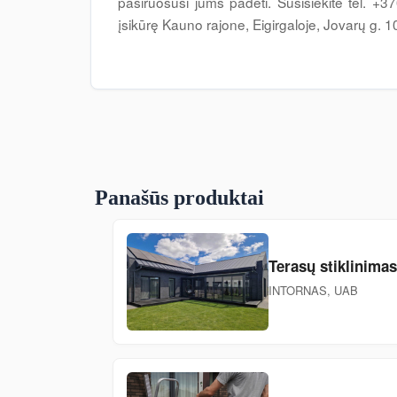
pasiruošusi jums padėti. Susisiekite tel. +
įsikūrę Kauno rajone, Eigirgaloje, Jovarų g. 1
Panašūs produktai
Terasų stiklinimas
INTORNAS, UAB