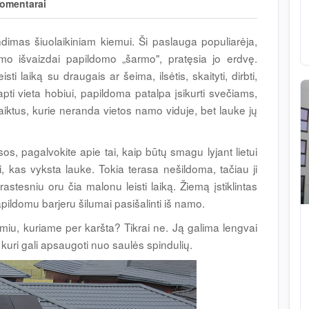
omentarai
dimas šiuolaikiniam kiemui. Ši paslauga populiarėja,
amo išvaizdai papildomo „šarmo", pratęsia jo erdvę.
i laiką su draugais ar šeima, ilsėtis, skaityti, dirbti,
tapti vieta hobiui, papildoma patalpa įsikurti svečiams,
aiktus, kurie neranda vietos namo viduje, bet lauke jų
asos, pagalvokite apie tai, kaip būtų smagu lyjant lietui
ti, kas vyksta lauke. Tokia terasa nešildoma, tačiau ji
rastesniu oru čia malonu leisti laiką. Žiemą įstiklintas
apildomu barjeru šilumai pasišalinti iš namo.
amiu, kuriame per karšta? Tikrai ne. Ją galima lengvai
 kuri gali apsaugoti nuo saulės spindulių.