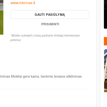
www.intornas.lt
GAUTI PASIŪLYMĄ
PRISIMINTI
*Būsite nukreipti į mūsų partnerio tinklapį tolimesniam
pirkimui
linimas Molėtai gera kaina, berėmis terasos stiklinimas