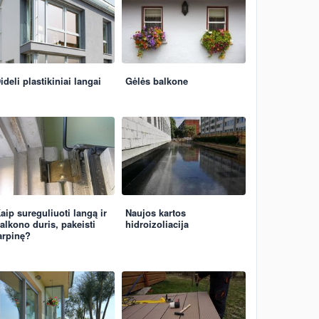
ideli plastikiniai langai
Gėlės balkone
aip sureguliuoti langą ir
Naujos kartos
alkono duris, pakeisti
hidroizoliacija
arpinę?