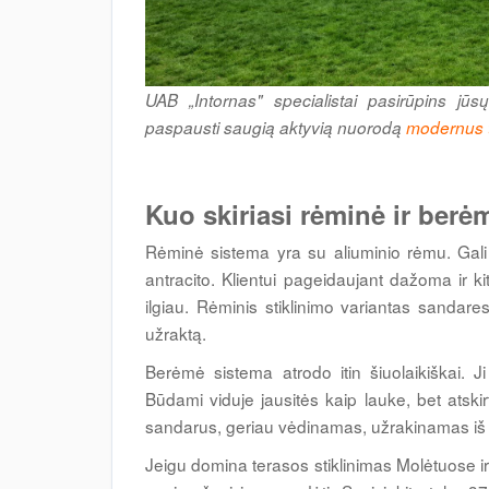
UAB „Intornas" specialistai pasirūpins jūsų
paspausti saugią aktyvią nuorodą
modernus t
Kuo skiriasi rėminė ir berė
Rėminė sistema yra su aliuminio rėmu. Gali b
antracito. Klientui pageidaujant dažoma ir 
ilgiau. Rėminis stiklinimo variantas sandaresn
užraktą.
Berėmė sistema atrodo itin šiuolaikiškai. Ji
Būdami viduje jausitės kaip lauke, bet atskir
sandarus, geriau vėdinamas, užrakinamas iš 
Jeigu domina terasos stiklinimas Molėtuose 