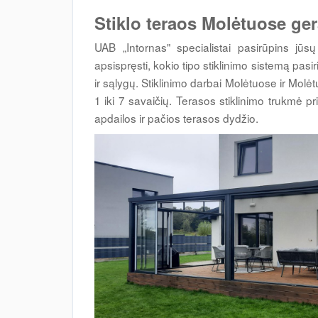
Stiklo teraos Molėtuose ger
UAB „Intornas" specialistai pasirūpins jūs
apsispręsti, kokio tipo stiklinimo sistemą pasir
ir sąlygų. Stiklinimo darbai Molėtuose ir Molėtų
1 iki 7 savaičių. Terasos stiklinimo trukmė 
apdailos ir pačios terasos dydžio.