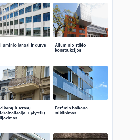
liuminio langai ir durys
Aliuminio stiklo
konstrukcijos
alkonų ir terasų
Berėmis balkono
idroizoliacija ir plytelių
stiklinimas
lijavimas