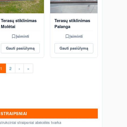
Terasų stiklinimas
Terasų stiklinimas
Molėtai
Palanga
Įsiminti
Įsiminti
Gauti pasiūlymą
Gauti pasiūlymą
1
2
›
»
STRAIPSNIAI
strukciniai straipsniai abėcėlės tvarka