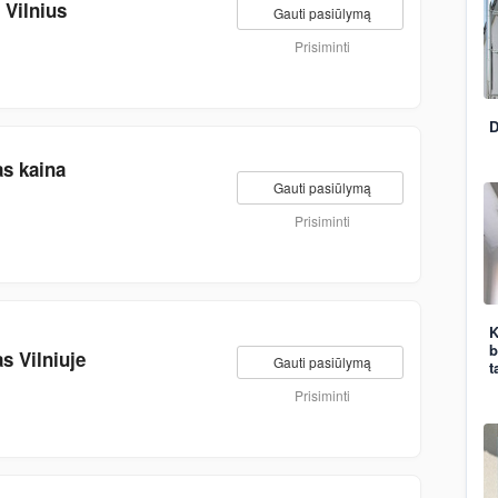
 Vilnius
Gauti pasiūlymą
Prisiminti
D
as kaina
Gauti pasiūlymą
Prisiminti
K
b
s Vilniuje
Gauti pasiūlymą
t
Prisiminti