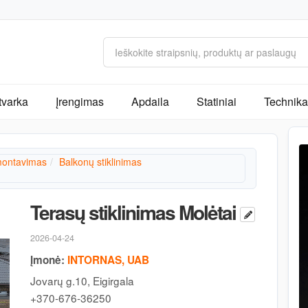
tvarka
Įrengimas
Apdaila
Statiniai
Technika 
ontavimas
Balkonų stiklinimas
Terasų stiklinimas Molėtai
2026-04-24
Įmonė:
INTORNAS, UAB
Jovarų g.10, Eigirgala
+370-676-36250