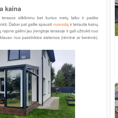
a kaina
ų terasos stiklinimu bet kuriuo metų laiku ir padės
inkti. Dabar pat galite spausti
nuorodą
ir teirautis kainų
 rajone galimi jau įrengtoje terasoje ir gali užtrukti nuo
priklauso nuo pasirinktos sistemos (rėminė ar berėmė),