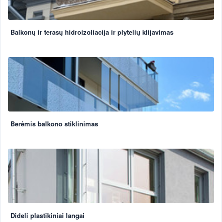
Balkonų ir terasų hidroizoliacija ir plytelių klijavimas
Berėmis balkono stiklinimas
Dideli plastikiniai langai