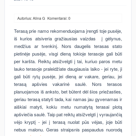
Autorius: Alina G
Komentarai: 0
Terasą prie namo rekomenduojama įrengti toje pusėje,
iš kurios atsiveria gražiausias vaizdas į gėlynus,
medžius ar tvenkinį. Nors daugelis terasas stato
pietinėje pusėje, visgi dieną tokioje terasoje gali būti
per karšta. Reiktų atsižvelgti į tai, kuriuo paros metu
lauko terasoje praleidžiate daugiausia laiko - jei ryte, ji
gali būti rytų pusėje, jei dieną ar vakare, geriau, jei
terasą apšvies vakarinė saulė. Nors terasos
planuojamos iš anksto, bet būtent dėl šios priežasties,
geriau terasą statyti tada, kai namas jau gyvenamas ir
aiškiai matyti, kokiu metu numatytą terasai plotą
apšviečia saulė. Taip pat reiktų atsižvelgti į vyraujančią
vėjo kryptį - jei į terasą nuolat pūs vėjas, joje būti
nebus malonu. Geras straipsnis paspaudus nuorodą