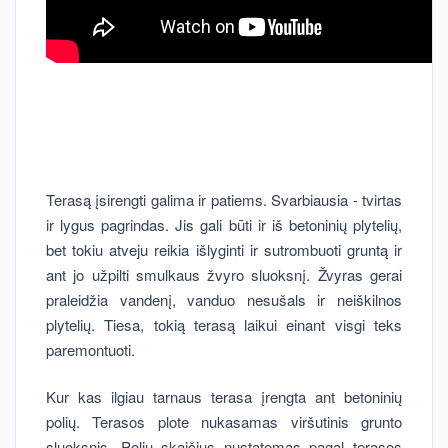
Terasą įsirengti galima ir patiems. Svarbiausia - tvirtas
ir lygus pagrindas. Jis gali būti ir iš betoninių plytelių,
bet tokiu atveju reikia išlyginti ir sutrombuoti gruntą ir
ant jo užpilti smulkaus žvyro sluoksnį. Žvyras gerai
praleidžia vandenį, vanduo nesušals ir neiškilnos
plytelių. Tiesa, tokią terasą laikui einant visgi teks
paremontuoti.
Kur kas ilgiau tarnaus terasa įrengta ant betoninių
polių. Terasos plote nukasamas viršutinis grunto
sluoksnis. Polių skaičius nustatomas pagal terasos