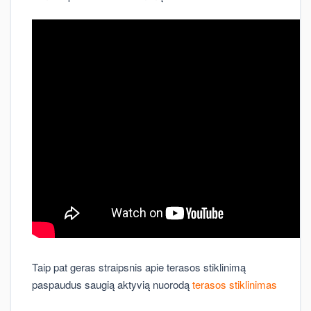
Taip pat geras straipsnis apie terasos stiklinimą
paspaudus saugią aktyvią nuorodą
terasos stiklinimas