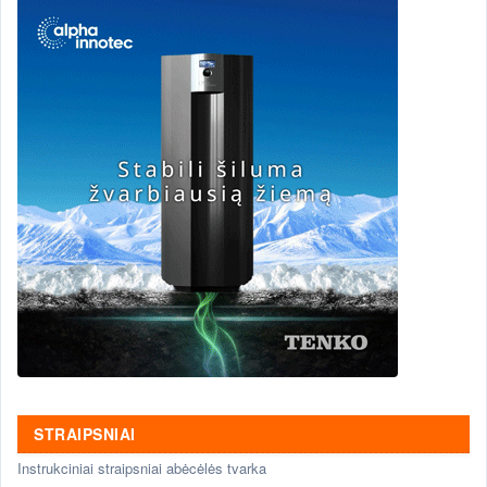
STRAIPSNIAI
Instrukciniai straipsniai abėcėlės tvarka