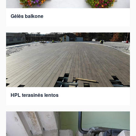
Gėlės balkone
HPL terasinės lentos