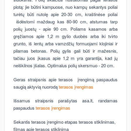
plotą: jie būtini kampuose, nuo kampų sekantys poliai
turėtų būti nutolę apie 20-30 cm, kraštinėse poliai
išdėstomi maždaug kas 80-90 cm, atstumas tarp
polių juostų - apie 90 cm. Poliams kasamos arba
gręžiamos apie 1,2 m gylio duobės arba iki tvirto
grunto, iš lentų arba vamzdžių formuojami klojiniai ir
pilamas betonas. Polių gylis gali būti ir mažesnis,
tačiau juos įkasus apie 1,2 m yra garantija, kad jų
neiškilnos įšalas. Optimalus polių skersmuo - 20 cm.
Geras straipsnis apie terasos įrengimą paspaudus
saugią aktyvią nuorodą
terasos įrengimas
Išsamus straipsnis parašytas asa.lt, randamas
paspaudus
terasos įrengimas
Sekantis terasos įrengimo etapas terasos stiklinimas,
filmas apie terasos stiklinimą