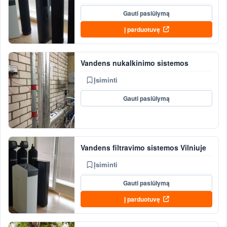
Gauti pasiūlymą
Į parduotuvę
Vandens nukalkinimo sistemos
Įsiminti
Gauti pasiūlymą
Vandens filtravimo sistemos Vilniuje
Įsiminti
Gauti pasiūlymą
Į parduotuvę