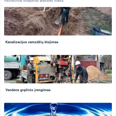
Instrukciniai straipsniai abėcėlės tvarka
Kanalizacijos vamzdžių klojimas
Vandens gręžinio įrengimas