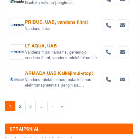
Nuotekų valymo įrengimas
PRIBUS, UAB, vandens filtrai
Vandens filtrai
LT AQUA, UAB
Vandens filtrai namams, geriamojo
vandens filtrai, vandens minkštinimo filtrai,
vandens nugeležinimo filtrai, anglies
vandens filtrai, mechaniniai vandens filtrai,
ARMADA UAB Kalkėjimui-stop!
kasetiniai vandens filtrai, vandens filtrai
Vandens minkštinimas, nukalkinimas
biurams, pramoniniai vandens filtrai.
elektromagnetiniais įrenginiais.
Elektromagnetinis vandens nukalkintojas,
elektromagnetinis vandens nukalkintojas,
Elektroniniai vandens minkštinimo
1
2
3
…
›
»
įrenginiai AntiCa .
STRAIPSNIAI