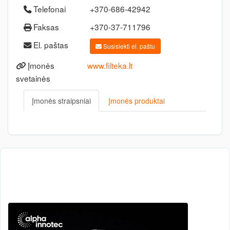
Telefonai
+370-686-42942
Faksas
+370-37-711796
El. paštas
Susisiekti el. paštu
Įmonės
www.filteka.lt
svetainės
Įmonės straipsniai
Įmonės produktai