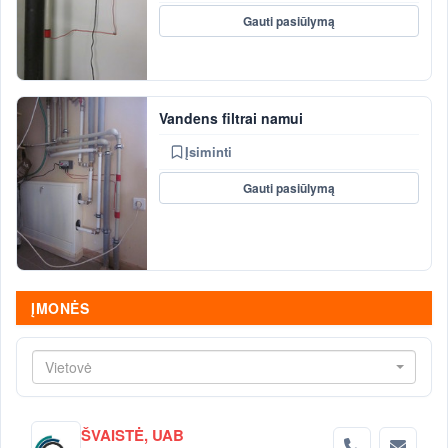
Gauti pasiūlymą
Vandens filtrai namui
Įsiminti
Gauti pasiūlymą
ĮMONĖS
Vietovė
ŠVAISTĖ, UAB