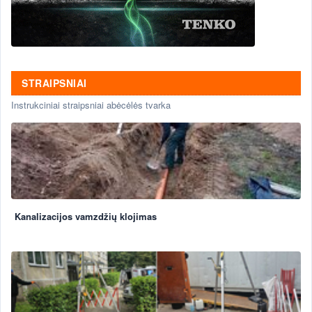
STRAIPSNIAI
Instrukciniai straipsniai abėcėlės tvarka
Kanalizacijos vamzdžių klojimas