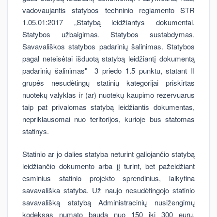
vadovaujantis statybos techninio reglamento STR
1.05.01:2017 „Statybą leidžiantys dokumentai.
Statybos užbaigimas. Statybos sustabdymas.
Savavališkos statybos padarinių šalinimas. Statybos
pagal neteisėtai išduotą statybą leidžiantį dokumentą
padarinių šalinimas" 3 priedo 1.5 punktu, statant II
grupės nesudėtingų statinių kategorijai priskirtas
nuotekų valyklas ir (ar) nuotekų kaupimo rezervuarus
taip pat privalomas statybą leidžiantis dokumentas,
nepriklausomai nuo teritorijos, kurioje bus statomas
statinys.
Statinio ar jo dalies statyba neturint galiojančio statybą
leidžiančio dokumento arba jį turint, bet pažeidžiant
esminius statinio projekto sprendinius, laikytina
savavališka statyba. Už naujo nesudėtingojo statinio
savavališką statybą Administracinių nusižengimų
kodeksas numato baudą nuo 150 iki 300 eurų,