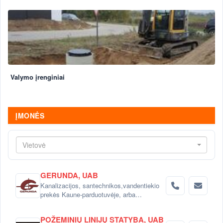
Valymo įrenginiai
ĮMONĖS
Vietovė
GERUNDA, UAB
Kanalizacijos, santechnikos,vandentiekio
prekės Kaune-parduotuvėje, arba
el.parduotuvėj www.gerunda.lt
POŽEMINIŲ LINIJŲ STATYBA, UAB