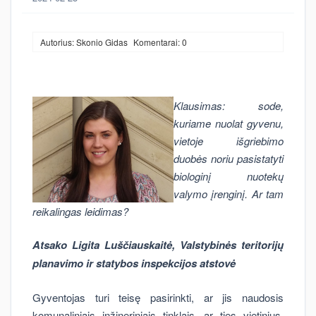
Autorius: Skonio Gidas
Komentarai: 0
Klausimas: sode,
kuriame nuolat gyvenu,
vietoje išgriebimo
duobės noriu pasistatyti
biologinį nuotekų
valymo įrenginį. Ar tam
reikalingas leidimas?
Atsako Ligita Luščiauskaitė, Valstybinės teritorijų
planavimo ir statybos inspekcijos atstovė
Gyventojas turi teisę pasirinkti, ar jis naudosis
komunaliniais inžineriniais tinklais, ar ties vietinius,