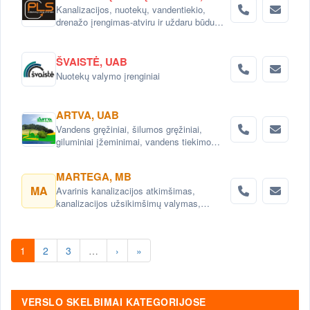
Kanalizacijos, nuotekų, vandentiekio,
drenažo įrengimas-atviru ir uždaru būdu
visoje Lietuvoje
ŠVAISTĖ, UAB
Nuotekų valymo įrenginiai
ARTVA, UAB
Vandens gręžiniai, šilumos gręžiniai,
giluminiai įžeminimai, vandens tiekimo
sistemos, vandens filtrai, nuotekų šalinimo
sistemos, projektavimas .
MARTEGA, MB
MA
Avarinis kanalizacijos atkimšimas,
kanalizacijos užsikimšimų valymas,
kanalizacijos vamzdynų remontas CIPP
metodu
1
2
3
…
›
»
VERSLO SKELBIMAI KATEGORIJOSE