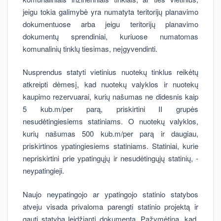
jeigu tokia galimybė yra numatyta teritorijų planavimo
dokumentuose arba jeigu teritorijų planavimo
dokumentų sprendiniai, kuriuose numatomas
komunalinių tinklų tiesimas, neįgyvendinti.
Nusprendus statyti vietinius nuotekų tinklus reikėtų
atkreipti dėmesį, kad nuotekų valyklos ir nuotekų
kaupimo rezervuarai, kurių našumas ne didesnis kaip
5 kub.m/per parą, priskirtini II grupės
nesudėtingiesiems statiniams. O nuotekų valyklos,
kurių našumas 500 kub.m/per parą ir daugiau,
priskirtinos ypatingiesiems statiniams. Statiniai, kurie
nepriskirtini prie ypatingųjų ir nesudėtingųjų statinių, -
neypatingieji.
Naujo neypatingojo ar ypatingojo statinio statybos
atveju visada privaloma parengti statinio projektą ir
gauti statybą leidžiantį dokumentą. Pažymėtina, kad,