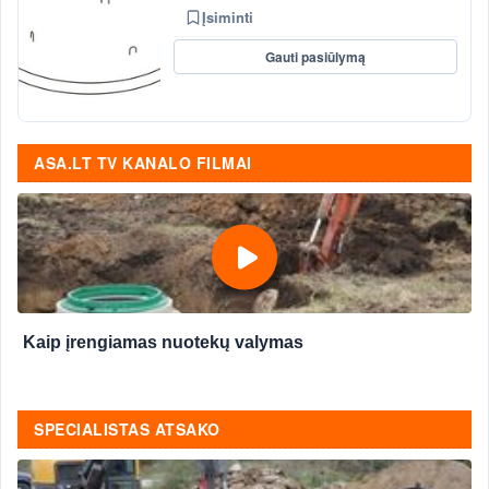
Įsiminti
Gauti pasiūlymą
ASA.LT TV KANALO FILMAI
Kaip įrengiamas nuotekų valymas
SPECIALISTAS ATSAKO