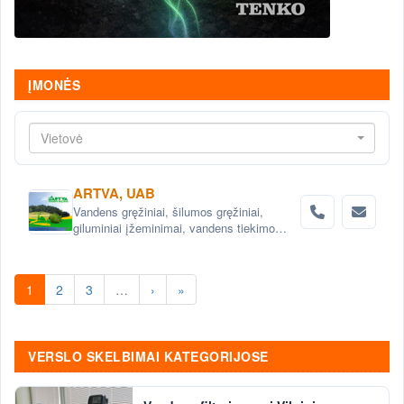
ĮMONĖS
Vietovė
ARTVA, UAB
Vandens gręžiniai, šilumos gręžiniai,
giluminiai įžeminimai, vandens tiekimo
sistemos, vandens filtrai, nuotekų šalinimo
sistemos, projektavimas .
1
2
3
…
›
»
VERSLO SKELBIMAI KATEGORIJOSE