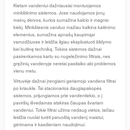
Kietam vandeniui dažniausiai montuojamos
minkštinimo sistemos. Jose naudojamos jonų
mainų dervos, kurios sumažina kalcio ir magnio
kiekį. Minkštesnis vanduo mažiau kalkina kaitinimo
elementus, sumažina apnašų kaupimąsi
vamzdžiuose ir leidžia ilgiau eksploatuoti šildymo
bei buitinę techniką. Tokios sistemos dažnai
pasirenkamos kartu su nugeležinimo filtrais, nes
gręžinių vandenyje neretai pasitaiko abi problemos
vienu metu.
Virtuvėje dažnai įrengiami geriamojo vandens filtrai
po kriaukle. Tai stacionarios daugiapakopės
sistemos, prijungiamos prie vandentiekio, o į
paviršių išvedamas atskiras čiaupas švariam
vandeniui. Tokie filtrai užima nedaug vietos, tačiau
leidžia nuolat turėti paruoštą vandenį maistui,
gėrimams ir kasdieniam naudojimui.