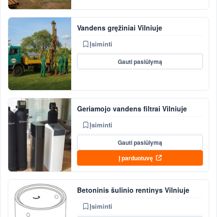
Vandens gręžiniai Vilniuje
Įsiminti
Gauti pasiūlymą
Geriamojo vandens filtrai Vilniuje
Įsiminti
Gauti pasiūlymą
Į parduotuvę
Betoninis šulinio rentinys Vilniuje
Įsiminti