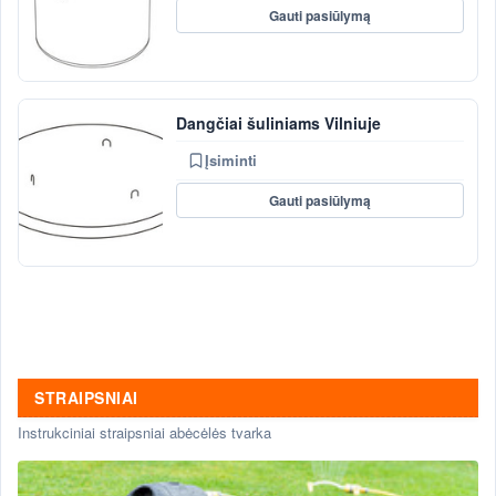
Gauti pasiūlymą
Dangčiai šuliniams Vilniuje
Įsiminti
Gauti pasiūlymą
STRAIPSNIAI
Instrukciniai straipsniai abėcėlės tvarka