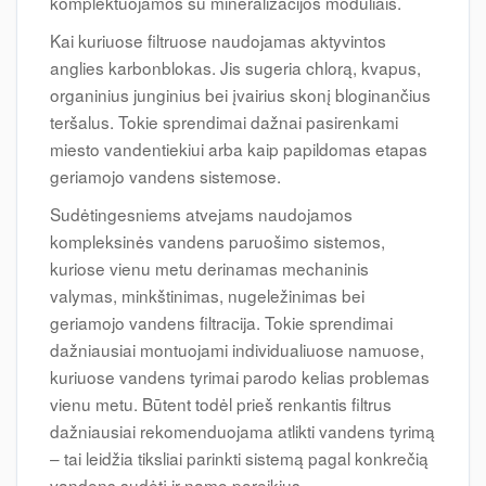
komplektuojamos su mineralizacijos moduliais.
Kai kuriuose filtruose naudojamas aktyvintos
anglies karbonblokas. Jis sugeria chlorą, kvapus,
organinius junginius bei įvairius skonį bloginančius
teršalus. Tokie sprendimai dažnai pasirenkami
miesto vandentiekiui arba kaip papildomas etapas
geriamojo vandens sistemose.
Sudėtingesniems atvejams naudojamos
kompleksinės vandens paruošimo sistemos,
kuriose vienu metu derinamas mechaninis
valymas, minkštinimas, nugeležinimas bei
geriamojo vandens filtracija. Tokie sprendimai
dažniausiai montuojami individualiuose namuose,
kuriuose vandens tyrimai parodo kelias problemas
vienu metu. Būtent todėl prieš renkantis filtrus
dažniausiai rekomenduojama atlikti vandens tyrimą
– tai leidžia tiksliai parinkti sistemą pagal konkrečią
vandens sudėtį ir namo poreikius.