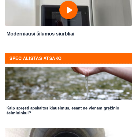
Moderniausi šilumos siurbliai
SPECIALISTAS ATSAKO
Kaip spręsti apskaitos klausimus, esant ne vienam gręžinio
šeimininkui?