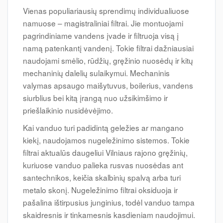
Vienas populiariausių sprendimų individualiuose
namuose – magistraliniai filtrai. Jie montuojami
pagrindiniame vandens įvade ir filtruoja visą į
namą patenkantį vandenį. Tokie filtrai dažniausiai
naudojami smėlio, rūdžių, gręžinio nuosėdų ir kitų
mechaninių dalelių sulaikymui. Mechaninis
valymas apsaugo maišytuvus, boilerius, vandens
siurblius bei kitą įrangą nuo užsikimšimo ir
priešlaikinio nusidėvėjimo.
Kai vanduo turi padidintą geležies ar mangano
kiekį, naudojamos nugeležinimo sistemos. Tokie
filtrai aktualūs daugeliui Vilniaus rajono gręžinių,
kuriuose vanduo palieka rusvas nuosėdas ant
santechnikos, keičia skalbinių spalvą arba turi
metalo skonį. Nugeležinimo filtrai oksiduoja ir
pašalina ištirpusius junginius, todėl vanduo tampa
skaidresnis ir tinkamesnis kasdieniam naudojimui.