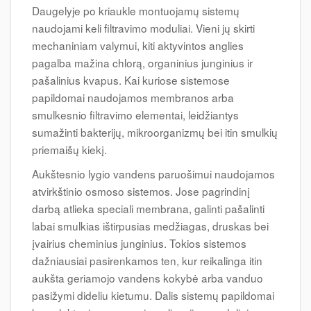
Daugelyje po kriaukle montuojamų sistemų
naudojami keli filtravimo moduliai. Vieni jų skirti
mechaniniam valymui, kiti aktyvintos anglies
pagalba mažina chlorą, organinius junginius ir
pašalinius kvapus. Kai kuriose sistemose
papildomai naudojamos membranos arba
smulkesnio filtravimo elementai, leidžiantys
sumažinti bakterijų, mikroorganizmų bei itin smulkių
priemaišų kiekį.
Aukštesnio lygio vandens paruošimui naudojamos
atvirkštinio osmoso sistemos. Jose pagrindinį
darbą atlieka speciali membrana, galinti pašalinti
labai smulkias ištirpusias medžiagas, druskas bei
įvairius cheminius junginius. Tokios sistemos
dažniausiai pasirenkamos ten, kur reikalinga itin
aukšta geriamojo vandens kokybė arba vanduo
pasižymi dideliu kietumu. Dalis sistemų papildomai