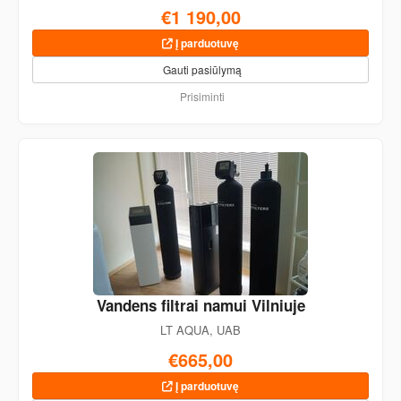
€1 190,00
Į parduotuvę
Gauti pasiūlymą
Prisiminti
Vandens filtrai namui Vilniuje
LT AQUA, UAB
€665,00
Į parduotuvę