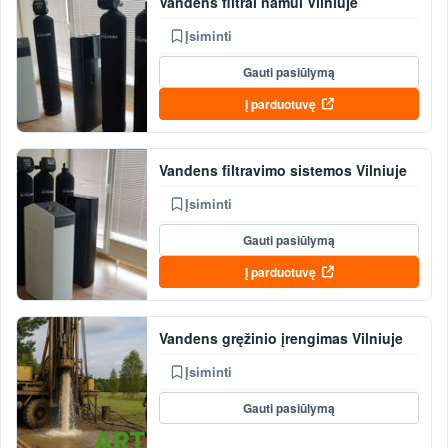
Vandens filtrai namui Vilniuje
Įsiminti
Gauti pasiūlymą
Į parduotuvę
Vandens filtravimo sistemos Vilniuje
Įsiminti
Gauti pasiūlymą
Į parduotuvę
Vandens gręžinio įrengimas Vilniuje
Įsiminti
Gauti pasiūlymą