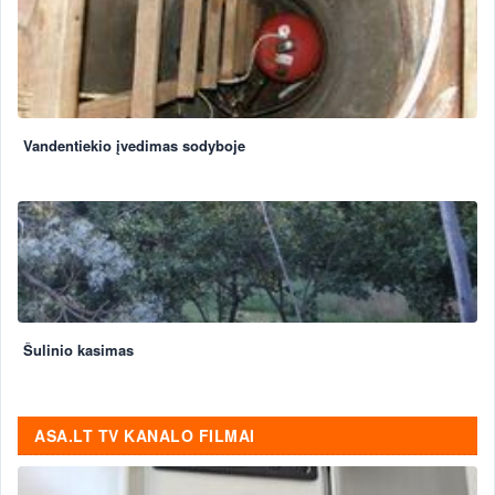
Vandentiekio įvedimas sodyboje
Šulinio kasimas
ASA.LT TV KANALO FILMAI