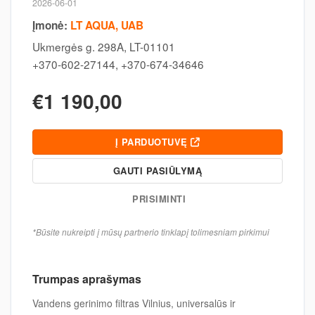
2026-06-01
Įmonė:
LT AQUA, UAB
Ukmergės g. 298A, LT-01101
+370-602-27144, +370-674-34646
€1 190,00
Į PARDUOTUVĘ
GAUTI PASIŪLYMĄ
PRISIMINTI
*Būsite nukreipti į mūsų partnerio tinklapį tolimesniam pirkimui
Trumpas aprašymas
Vandens gerinimo filtras Vilnius, universalūs ir