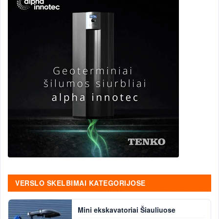
VERSLO SKELBIMAI KATEGORIJOSE
Mini ekskavatoriai Šiauliuose