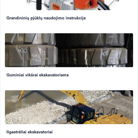
Grandininių pjūklų naudojimo instrukcija
Guminiai vikšrai ekskavatoriams
Ilgastrėliai ekskavatoriai