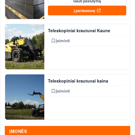
Gauti pasiūlymą
Į parduotuvę
Teleskopiniai krautuvai Kaune
Įsiminti
Teleskopiniai krautuvai kaina
Įsiminti
ĮMONĖS