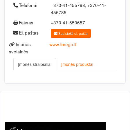
Telefonai
+370-41-455798, +370-41-
455785
Faksas
+370-41-550657
El. paštas
Susisiekti el. paštu
Įmonės
www.limega.lt
svetainės
Įmonės straipsniai
Įmonės produktai