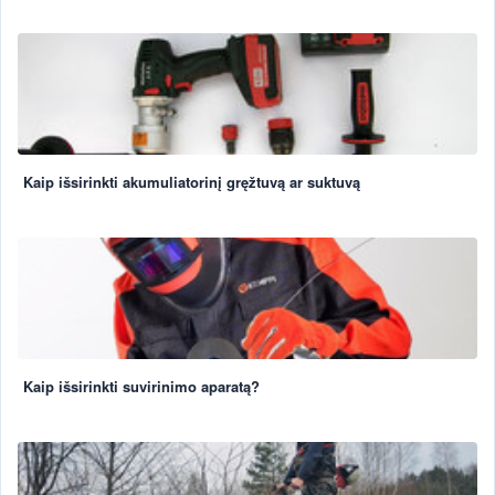
Kaip išsirinkti akumuliatorinį gręžtuvą ar suktuvą
Kaip išsirinkti suvirinimo aparatą?