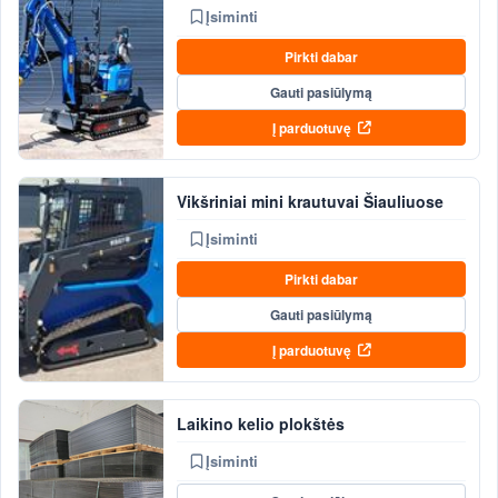
Įsiminti
Pirkti dabar
Gauti pasiūlymą
Į parduotuvę
Vikšriniai mini krautuvai Šiauliuose
Įsiminti
Pirkti dabar
Gauti pasiūlymą
Į parduotuvę
Laikino kelio plokštės
Įsiminti