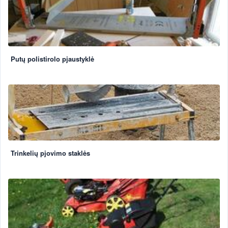
Putų polistirolo pjaustyklė
Trinkelių pjovimo staklės