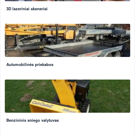
3D lazeriniai skeneriai
Automobilinės priekabos
Benzininis sniego valytuvas