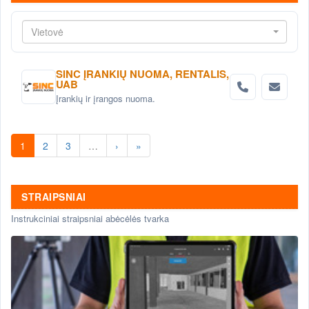
Vietovė
SINC ĮRANKIŲ NUOMA, RENTALIS,
UAB
Įrankių ir įrangos nuoma.
1
2
3
…
›
»
STRAIPSNIAI
Instrukciniai straipsniai abėcėlės tvarka