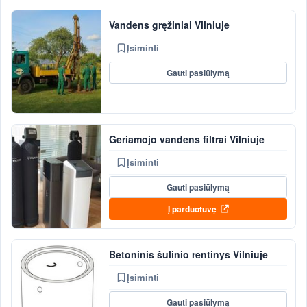
Vandens gręžiniai Vilniuje
Įsiminti
Gauti pasiūlymą
Geriamojo vandens filtrai Vilniuje
Įsiminti
Gauti pasiūlymą
Į parduotuvę
Betoninis šulinio rentinys Vilniuje
Įsiminti
Gauti pasiūlymą