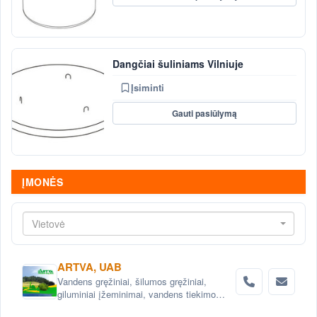
Dangčiai šuliniams Vilniuje
Įsiminti
Gauti pasiūlymą
ĮMONĖS
Vietovė
ARTVA, UAB
Vandens gręžiniai, šilumos gręžiniai,
giluminiai įžeminimai, vandens tiekimo
sistemos, vandens filtrai, nuotekų šalinimo