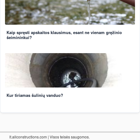
Kaip spręsti apskaitos klausimus, esant ne vienam gręžinio
šeimininkui?
Kur tiriamas šulinių vanduo?
lt.allconstructions.com
| Visos teisės saugomos.