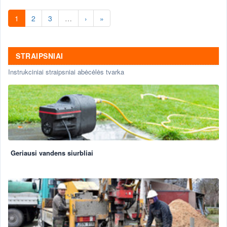
sistemos, projektavimas .
1
2
3
…
›
»
STRAIPSNIAI
Instrukciniai straipsniai abėcėlės tvarka
Geriausi vandens siurbliai