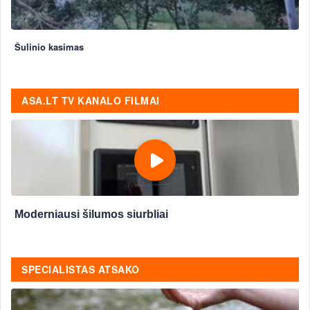
Šulinio kasimas
ASA.LT TV KANALO FILMAI
Moderniausi šilumos siurbliai
SPECIALISTAS ATSAKO