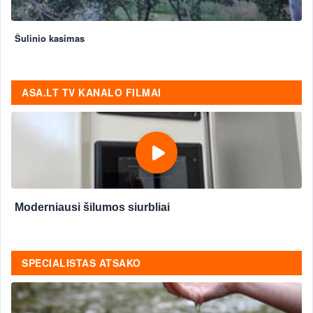
Šulinio kasimas
ASA.LT TV KANALO FILMAI
Moderniausi šilumos siurbliai
SPECIALISTAS ATSAKO