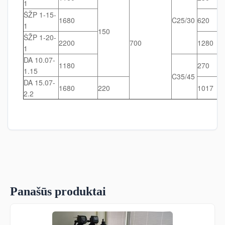
1
ŠŽP 1-15-
1680
C25/30
620
1
150
ŠŽP 1-20-
2200
700
1280
1
DA 10.07-
1180
270
1.15
C35/45
DA 15.07-
1680
220
1017
2.2
Panašūs produktai