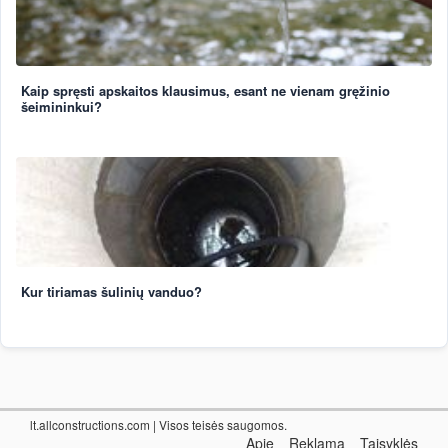
Kaip spręsti apskaitos klausimus, esant ne vienam gręžinio
šeimininkui?
Kur tiriamas šulinių vanduo?
lt.allconstructions.com
| Visos teisės saugomos.
Apie
Reklama
Taisyklės