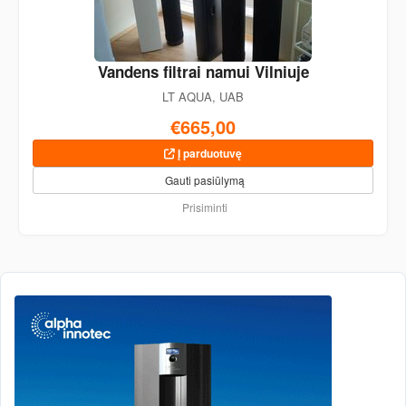
Vandens filtrai namui Vilniuje
LT AQUA, UAB
€665,00
Į parduotuvę
Gauti pasiūlymą
Prisiminti