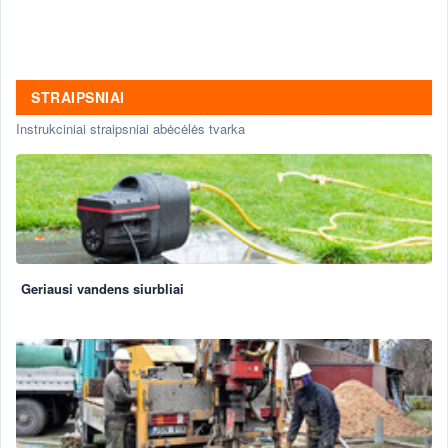
STRAIPSNIAI
Instrukciniai straipsniai abėcėlės tvarka
Geriausi vandens siurbliai