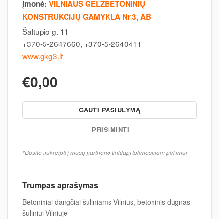
Įmonė:
VILNIAUS GELŽBETONINIŲ
KONSTRUKCIJŲ GAMYKLA Nr.3, AB
Šaltupio g. 11
+370-5-2647660, +370-5-2640411
www.gkg3.lt
€0,00
GAUTI PASIŪLYMĄ
PRISIMINTI
*Būsite nukreipti į mūsų partnerio tinklapį tolimesniam pirkimui
Trumpas aprašymas
Betoniniai dangčiai šuliniams Vilnius, betoninis dugnas
šuliniui Vilniuje