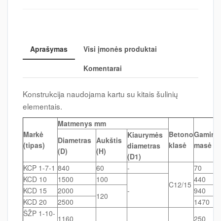
Aprašymas
Visi įmonės produktai
Komentarai
Konstrukcija naudojama kartu su kitais šulinių
elementais.
Matmenys mm
Markė
Betono
Gamini
Kiaurymės
Diametras
Aukštis
(tipas)
klasė
masė k
diametras
(D)
(H)
(D1)
KCP 1-7-1
840
60
-
70
KCD 10
1500
100
440
C12/15
KCD 15
2000
-
940
120
KCD 20
2500
1470
ŠŽP 1-10-
1160
250