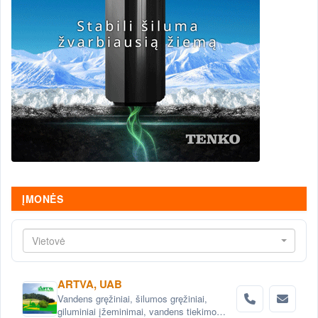
ĮMONĖS
Vietovė
ARTVA, UAB
Vandens gręžiniai, šilumos gręžiniai,
giluminiai įžeminimai, vandens tiekimo