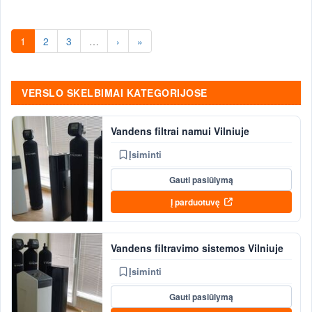
sistemos, vandens filtrai, nuotekų šalinimo
sistemos, projektavimas .
1
2
3
…
›
»
VERSLO SKELBIMAI KATEGORIJOSE
Vandens filtrai namui Vilniuje
Įsiminti
Gauti pasiūlymą
Į parduotuvę
Vandens filtravimo sistemos Vilniuje
Įsiminti
Gauti pasiūlymą