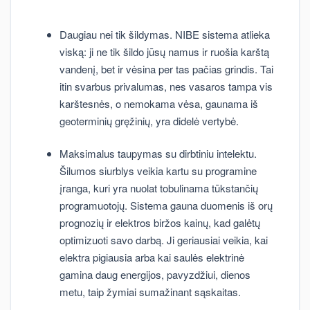
Daugiau nei tik šildymas. NIBE sistema atlieka
viską: ji ne tik šildo jūsų namus ir ruošia karštą
vandenį, bet ir vėsina per tas pačias grindis. Tai
itin svarbus privalumas, nes vasaros tampa vis
karštesnės, o nemokama vėsa, gaunama iš
geoterminių gręžinių, yra didelė vertybė.
Maksimalus taupymas su dirbtiniu intelektu.
Šilumos siurblys veikia kartu su programine
įranga, kuri yra nuolat tobulinama tūkstančių
programuotojų. Sistema gauna duomenis iš orų
prognozių ir elektros biržos kainų, kad galėtų
optimizuoti savo darbą. Ji geriausiai veikia, kai
elektra pigiausia arba kai saulės elektrinė
gamina daug energijos, pavyzdžiui, dienos
metu, taip žymiai sumažinant sąskaitas.