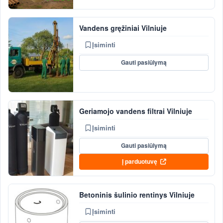
Vandens gręžiniai Vilniuje
Įsiminti
Gauti pasiūlymą
Geriamojo vandens filtrai Vilniuje
Įsiminti
Gauti pasiūlymą
Į parduotuvę
Betoninis šulinio rentinys Vilniuje
Įsiminti