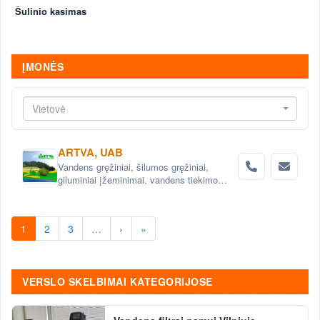
Šulinio kasimas
ĮMONĖS
Vietovė
ARTVA, UAB
Vandens gręžiniai, šilumos gręžiniai,
giluminiai įžeminimai, vandens tiekimo
sistemos, vandens filtrai, nuotekų šalinimo
sistemos, projektavimas .
1
2
3
…
›
»
VERSLO SKELBIMAI KATEGORIJOSE