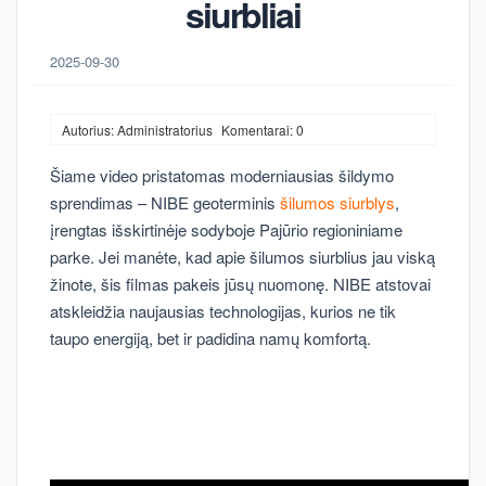
siurbliai
2025-09-30
Autorius: Administratorius
Komentarai: 0
Šiame video pristatomas moderniausias šildymo
sprendimas – NIBE geoterminis
šilumos siurblys
,
įrengtas išskirtinėje sodyboje Pajūrio regioniniame
parke. Jei manėte, kad apie šilumos siurblius jau viską
žinote, šis filmas pakeis jūsų nuomonę. NIBE atstovai
atskleidžia naujausias technologijas, kurios ne tik
taupo energiją, bet ir padidina namų komfortą.