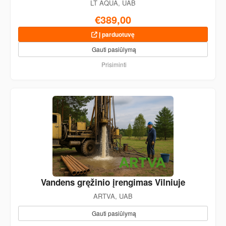
LT AQUA, UAB
€389,00
Į parduotuvę
Gauti pasiūlymą
Prisiminti
Vandens gręžinio įrengimas Vilniuje
ARTVA, UAB
Gauti pasiūlymą