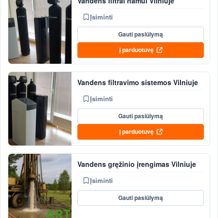
Vandens filtrai namui Vilniuje
Įsiminti
Gauti pasiūlymą
Į parduotuvę
Vandens filtravimo sistemos Vilniuje
Įsiminti
Gauti pasiūlymą
Į parduotuvę
Vandens gręžinio įrengimas Vilniuje
Įsiminti
Gauti pasiūlymą