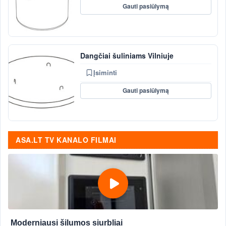
Gauti pasiūlymą
Dangčiai šuliniams Vilniuje
Įsiminti
Gauti pasiūlymą
ASA.LT TV KANALO FILMAI
Moderniausi šilumos siurbliai