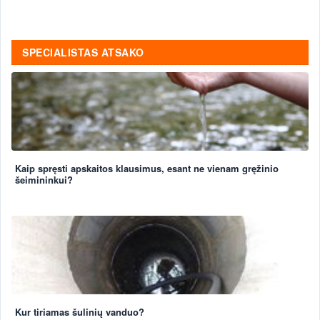
SPECIALISTAS ATSAKO
Kaip spręsti apskaitos klausimus, esant ne vienam gręžinio
šeimininkui?
Kur tiriamas šulinių vanduo?