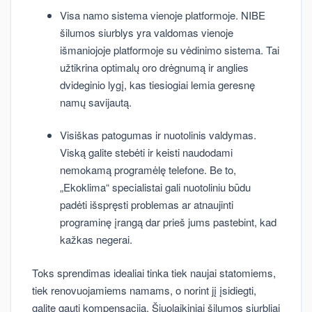
Visa namo sistema vienoje platformoje. NIBE
šilumos siurblys yra valdomas vienoje
išmaniojoje platformoje su vėdinimo sistema. Tai
užtikrina optimalų oro drėgnumą ir anglies
dvideginio lygį, kas tiesiogiai lemia geresnę
namų savijautą.
Visiškas patogumas ir nuotolinis valdymas.
Viską galite stebėti ir keisti naudodami
nemokamą programėlę telefone. Be to,
„Ekoklima“ specialistai gali nuotoliniu būdu
padėti išspręsti problemas ar atnaujinti
programinę įrangą dar prieš jums pastebint, kad
kažkas negerai.
Toks sprendimas idealiai tinka tiek naujai statomiems,
tiek renovuojamiems namams, o norint jį įsidiegti,
galite gauti kompensaciją. Šiuolaikiniai šilumos siurbliai