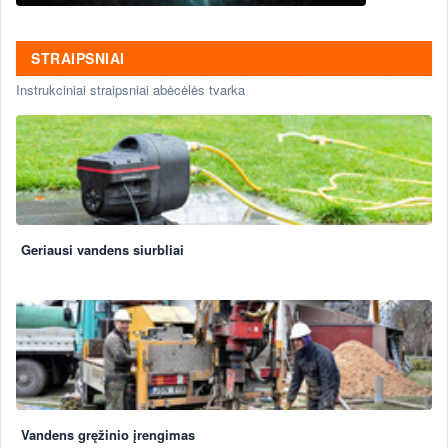
STRAIPSNIAI
Instrukciniai straipsniai abėcėlės tvarka
Geriausi vandens siurbliai
Vandens gręžinio įrengimas