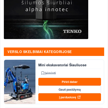
VERSLO SKELBIMAI KATEGORIJOSE
Mini ekskavatoriai Šiauliuose
Įsiminti
Pirkti dabar
Gauti pasiūlymą
Į parduotuvę