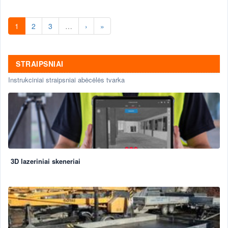
1
2
3
…
›
»
STRAIPSNIAI
Instrukciniai straipsniai abėcėlės tvarka
3D lazeriniai skeneriai