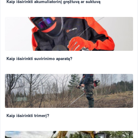
Kaip išsirinkti akumuliatorinį gręžtuvą ar suktuvą
Kaip išsirinkti suvirinimo aparatą?
Kaip išsirinkti trimerį?