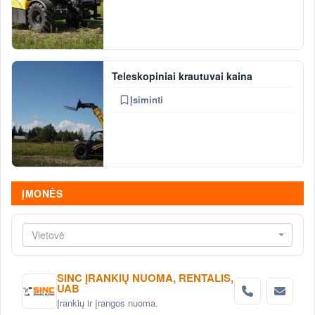
Teleskopiniai krautuvai kaina
Įsiminti
ĮMONĖS
Vietovė
SINC ĮRANKIŲ NUOMA, RENTALIS,
UAB
Įrankių ir įrangos nuoma.