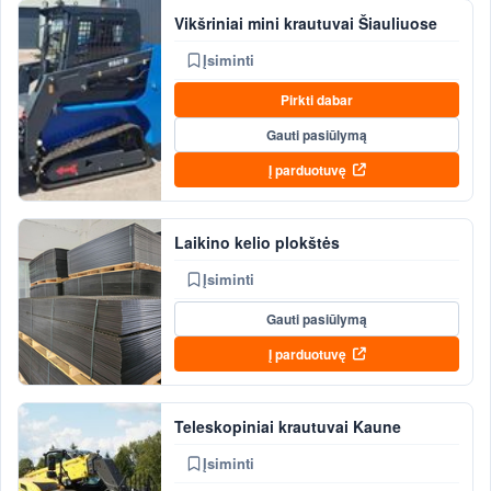
Vikšriniai mini krautuvai Šiauliuose
Įsiminti
Pirkti dabar
Gauti pasiūlymą
Į parduotuvę
Laikino kelio plokštės
Įsiminti
Gauti pasiūlymą
Į parduotuvę
Teleskopiniai krautuvai Kaune
Įsiminti