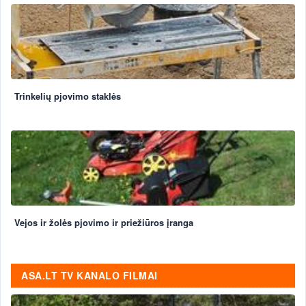
Trinkelių pjovimo staklės
Vejos ir žolės pjovimo ir priežiūros įranga
ASA.LT TV KANALO FILMAI