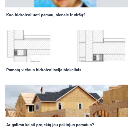
Kuo hidroizoliuoti pamatų sienelę ir viršų?
Pamatų viršaus hidroizoliacija blokeliais
Ar galima keisti projektą jau paklojus pamatus?