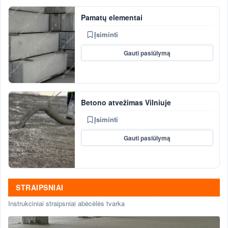
Pamatų elementai
Įsiminti
Gauti pasiūlymą
Betono atvežimas Vilniuje
Įsiminti
Gauti pasiūlymą
STRAIPSNIAI
Instrukciniai straipsniai abėcėlės tvarka