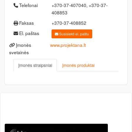
Telefonai
+370-37-407040, +370-37-
408853
Faksas
+370-37-408852
El. paštas
Susisiekti el. paštu
Įmonės
www.projektana.lt
svetainės
Įmonės straipsniai
Įmonės produktai