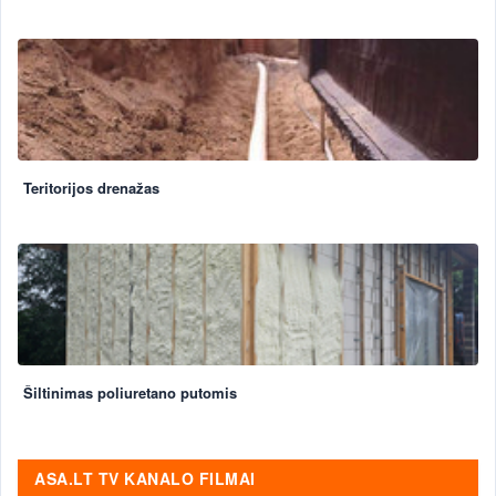
Teritorijos drenažas
Šiltinimas poliuretano putomis
ASA.LT TV KANALO FILMAI