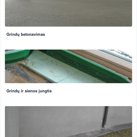
Grindų betonavimas
Grindų ir sienos jungtis