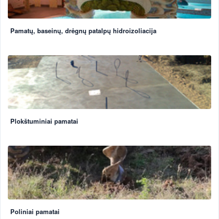
Pamatų, baseinų, drėgnų patalpų hidroizoliacija
Plokštuminiai pamatai
Poliniai pamatai