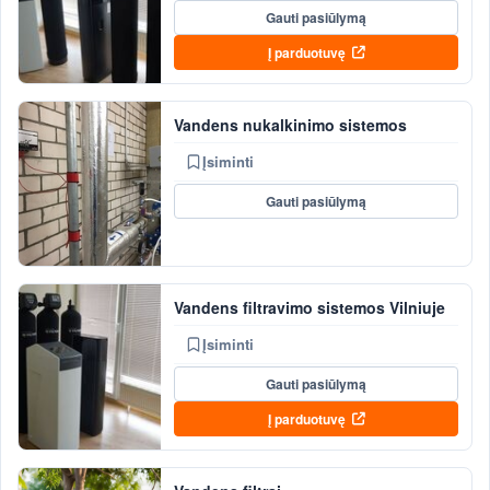
Gauti pasiūlymą
Į parduotuvę
Vandens nukalkinimo sistemos
Įsiminti
Gauti pasiūlymą
Vandens filtravimo sistemos Vilniuje
Įsiminti
Gauti pasiūlymą
Į parduotuvę