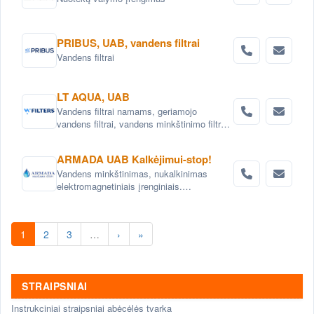
PRIBUS, UAB, vandens filtrai
Vandens filtrai
LT AQUA, UAB
Vandens filtrai namams, geriamojo
vandens filtrai, vandens minkštinimo filtrai,
vandens nugeležinimo filtrai, anglies
vandens filtrai, mechaniniai vandens filtrai,
ARMADA UAB Kalkėjimui-stop!
kasetiniai vandens filtrai, vandens filtrai
Vandens minkštinimas, nukalkinimas
biurams, pramoniniai vandens filtrai.
elektromagnetiniais įrenginiais.
Elektromagnetinis vandens nukalkintojas,
elektromagnetinis vandens nukalkintojas,
Elektroniniai vandens minkštinimo
1
2
3
…
›
»
įrenginiai AntiCa .
STRAIPSNIAI
Instrukciniai straipsniai abėcėlės tvarka