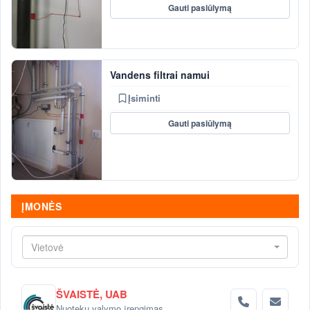
Gauti pasiūlymą
Vandens filtrai namui
Įsiminti
Gauti pasiūlymą
ĮMONĖS
Vietovė
ŠVAISTĖ, UAB
Nuotekų valymo įrengimas