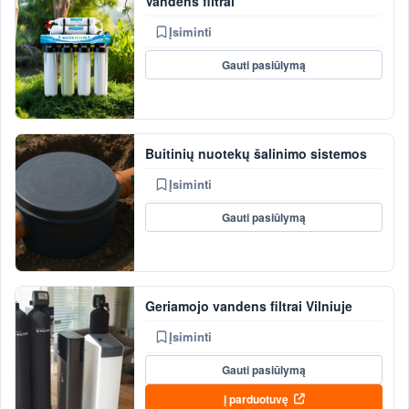
Vandens filtrai
Įsiminti
Gauti pasiūlymą
Buitinių nuotekų šalinimo sistemos
Įsiminti
Gauti pasiūlymą
Geriamojo vandens filtrai Vilniuje
Įsiminti
Gauti pasiūlymą
Į parduotuvę