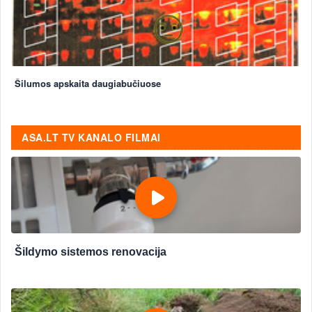
Šilumos apskaita daugiabučiuose
ASA.LT TV KANALO FILMAI
Šildymo sistemos renovacija