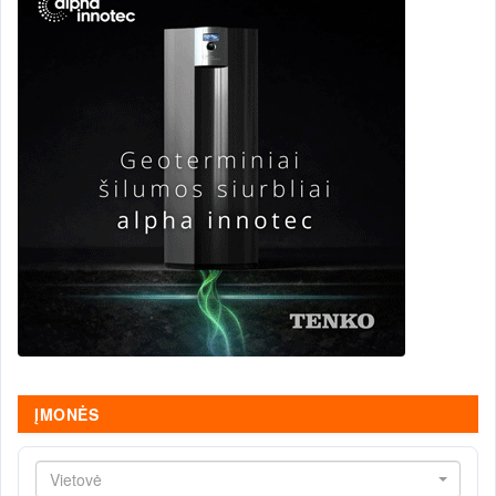
ĮMONĖS
Vietovė