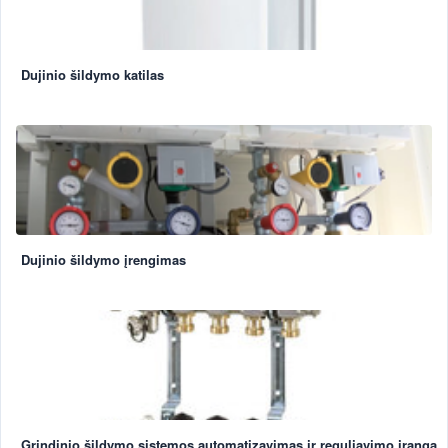
Dujinio šildymo katilas
Dujinio šildymo įrengimas
Grindinio šildymo sistemos automatizavimas ir reguliavimo įranga