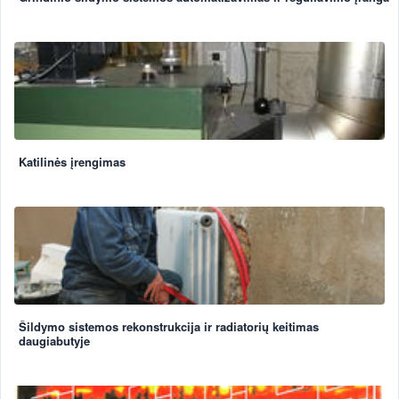
Katilinės įrengimas
Šildymo sistemos rekonstrukcija ir radiatorių keitimas
daugiabutyje