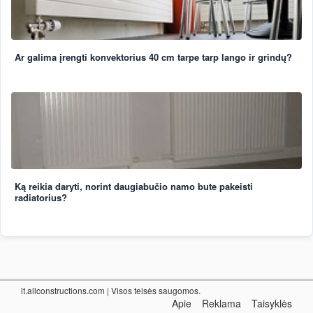
Ar galima įrengti konvektorius 40 cm tarpe tarp lango ir grindų?
Ką reikia daryti, norint daugiabučio namo bute pakeisti
radiatorius?
lt.allconstructions.com
| Visos teisės saugomos.
Apie
Reklama
Taisyklės