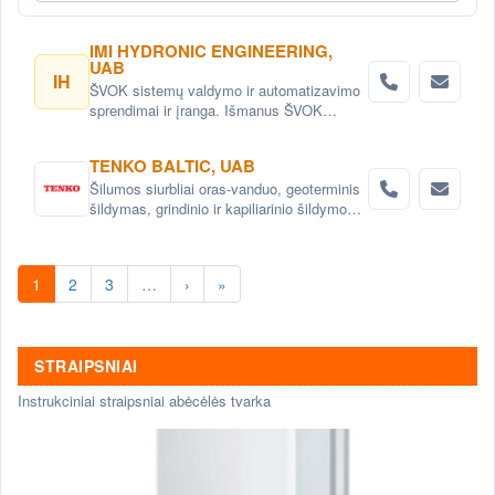
IMI HYDRONIC ENGINEERING,
UAB
IH
ŠVOK sistemų valdymo ir automatizavimo
sprendimai ir įranga. Išmanus ŠVOK
sistemų valdymas. Šildymo, vėdinimo ir
oro kondicionavimo sistemų
TENKO BALTIC, UAB
automatizavimas.
Šilumos siurbliai oras-vanduo, geoterminis
šildymas, grindinio ir kapiliarinio šildymo
bei vėsinimo sistemos , aukšto
efektyvumo rekuperatoriai ir vėdinimo
sistemos.
1
2
3
…
›
»
STRAIPSNIAI
Instrukciniai straipsniai abėcėlės tvarka