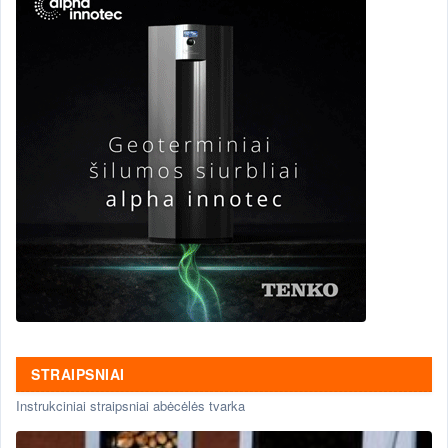
STRAIPSNIAI
Instrukciniai straipsniai abėcėlės tvarka