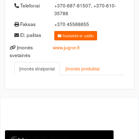
Telefonai
+370-687-81507, +370-610-
35788
Faksas
+370 45588655
El. paštas
Susisiekti el. paštu
Įmonės
www.jugne.lt
svetainės
Įmonės straipsniai
Įmonės produktai