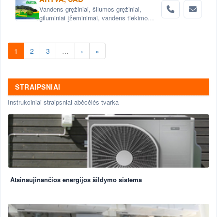
sistemos.
Vandens gręžiniai, šilumos gręžiniai,
giluminiai įžeminimai, vandens tiekimo
sistemos, vandens filtrai, nuotekų šalinimo
sistemos, projektavimas .
1
2
3
…
›
»
STRAIPSNIAI
Instrukciniai straipsniai abėcėlės tvarka
Atsinaujinančios energijos šildymo sistema