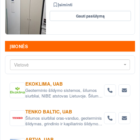
Įsiminti
Gauti pasiūlymą
ĮMONĖS
Vietovė
EKOKLIMA, UAB
Geoterminio šildymo sistemos, šilumos
siurbliai, NIBE atstovas Lietuvoje. Šilumos
siurbliai oras - vanduo, išmetamo oro
šilumos siurbliai, geoterminiai šilumos
TENKO BALTIC, UAB
siurbliai. Išmanūs šilumos siurbliai
Šilumos siurbliai oras-vanduo, geoterminis
šildymas, grindinio ir kapiliarinio šildymo
bei vėsinimo sistemos , aukšto
efektyvumo rekuperatoriai ir vėdinimo
ARTVA, UAB