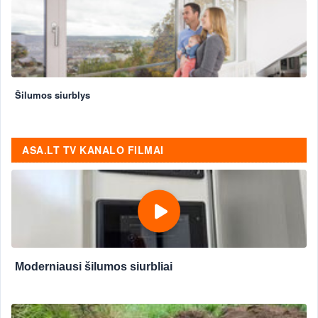
Šilumos siurblys
ASA.LT TV KANALO FILMAI
Moderniausi šilumos siurbliai