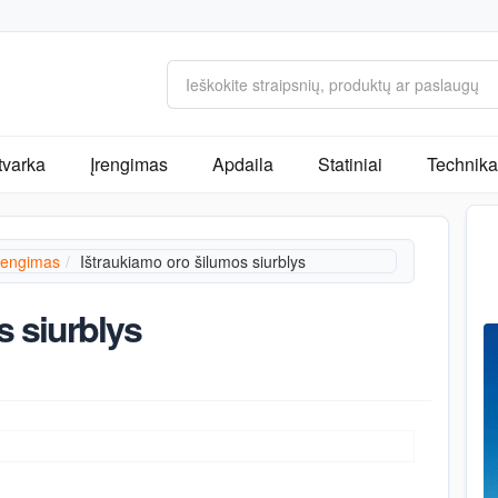
tvarka
Įrengimas
Apdaila
Statiniai
Technika 
rengimas
Ištraukiamo oro šilumos siurblys
s siurblys