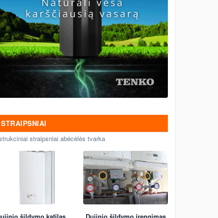
STRAIPSNIAI
strukciniai straipsniai abėcėlės tvarka
ujinio šildymo katilas
Dujinio šildymo įrengimas