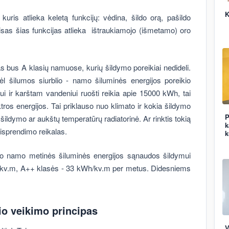
K
 kuris atlieka keletą funkcijų: vėdina, šildo orą, pašildo
isas šias funkcijas atlieka ištraukiamojo (išmetamo) oro
s bus A klasių namuose, kurių šildymo poreikiai nedideli.
ėl šilumos siurblio - namo šiluminės energijos poreikio
ui ir karštam vandeniui ruošti reikia apie 15000 kWh, tai
os energijos. Tai priklauso nuo klimato ir kokia šildymo
P
ildymo ar aukštų temperatūrų radiatorinė. Ar rinktis tokią
k
isprendimo reikalas.
k
o namo metinės šiluminės energijos sąnaudos šildymui
h/kv.m, A++ klasės - 33 kWh/kv.m per metus. Didesniems
io veikimo principas
V