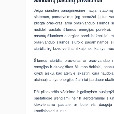
Sandarių pastatų privalumai
Jeigu šiandien panagrinėsime naujai statomų
sistemas, pamatysime, jog nemažai jų turi vad
įdiegta oras-oras arba oras-vanduo šilumos si
nedideli pastato šilumos energijos poreikiai
pastatų šiluminės energijos poreikiai ženkliai 
oras-vanduo šilumos siurblio pagaminamos ši
siurbliai irgi buvo vertinami kaip netinkantys mūs
Šilumos siurbliai oras-oras ar oras-vanduo ne
energijos ir ekologiškas šilumos šaltiniai, nena
kryptį aišku, kad ateityje iškastinį kurą naudoja
atsinaujinantys energijos šaltiniai jau dabar skati
Dėl pilnaverčio vėdinimo ir galimybės susigrą
pastatuose įrengiami ne tik aeroterminiai šilu
kiekviename pastate ar bute vis daugėja a
kondicionierius ir kt.