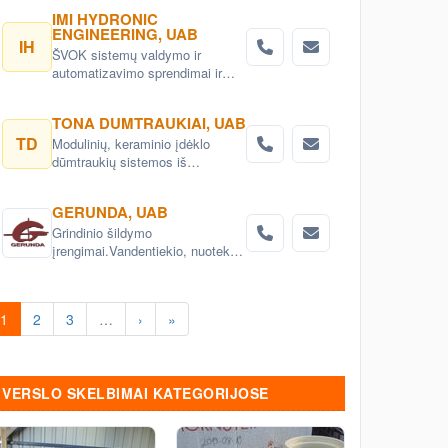
sistemos , aukšto efektyvumo
IMI HYDRONIC
rekuperatoriai ir vėdinimo
ENGINEERING, UAB
sistemos.
IH
ŠVOK sistemų valdymo ir
automatizavimo sprendimai ir
įranga. Išmanus ŠVOK sistemų
valdymas. Šildymo, vėdinimo ir
TONA DUMTRAUKIAI, UAB
oro kondicionavimo sistemų
TD
Modulinių, keraminio įdėklo
automatizavimas.
dūmtraukių sistemos iš
Vokietijos
GERUNDA, UAB
Grindinio šildymo
įrengimai.Vandentiekio, nuotekų
sistemos įrengimai ir
prekės.Santechnika.
Santechnikos
1
2
3
…
›
»
prekės.katilai.Ventiliacija
VERSLO SKELBIMAI KATEGORIJOSE