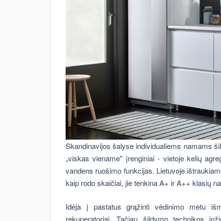
Skandinavijos šalyse individualiems namams šil
„viskas viename" įrenginiai - vietoje kelių agr
vandens ruošimo funkcijas. Lietuvoje ištraukiamo
kaip rodo skaičiai, jie tenkina A+ ir A++ klasių 
Idėja į pastatus grąžinti vėdinimo metu iš
rekuperatoriai. Tačiau šildymo technikos in