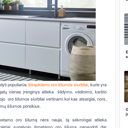
E
s
dyti populiarūs
ištraukiamo oro šilumos siurbliai
, kurie yra
egatų vienas įrenginys atlieka šildymo, vėdinimo, karšto
jo oro šilumos siurbliai vertinami kol kas atsargiai, nors,
namų šilumos poreikius.
G
į
metamo oro šilumą nėra nauja, tą sėkmingai atlieka
žinieriai sugalvojo išmetamo oro šilumą panaudoti dar