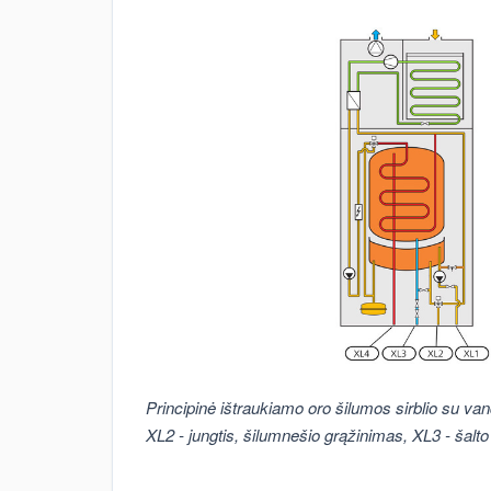
Principinė ištraukiamo oro šilumos sirblio su va
XL2 - jungtis, šilumnešio grąžinimas, XL3 - šalt