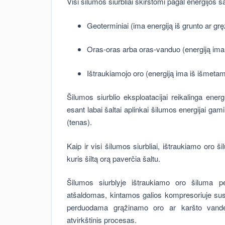
Visi šilumos siurbliai skirstomi pagal energijos šal
Geoterminiai (ima energiją iš grunto ar gręž
Oras-oras arba oras-vanduo (energiją ima 
Ištraukiamojo oro (energiją ima iš išmeta
Šilumos siurblio eksploatacijai reikalinga energ
esant labai šaltai aplinkai šilumos energijai gami
(tenas).
Kaip ir visi šilumos siurbliai, ištraukiamo oro š
kuris šiltą orą paverčia šaltu.
Šilumos siurblyje ištraukiamo oro šiluma p
atšaldomas, kintamos galios kompresoriuje suspa
perduodama grąžinamo oro ar karšto vandens
atvirkštinis procesas.