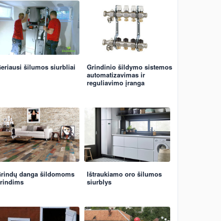
eriausi šilumos siurbliai
Grindinio šildymo sistemos
automatizavimas ir
reguliavimo įranga
rindų danga šildomoms
Ištraukiamo oro šilumos
rindims
siurblys