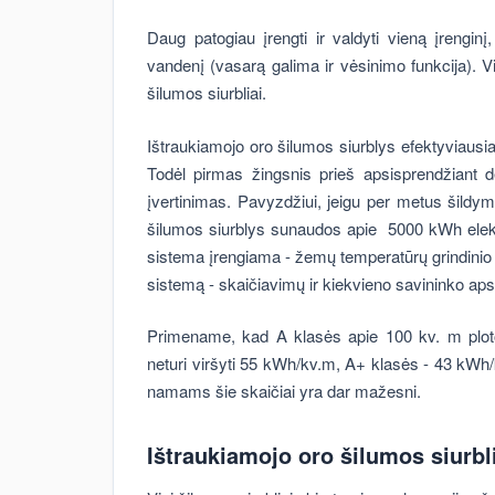
Daug patogiau įrengti ir valdyti vieną įrenginį,
vandenį (vasarą galima ir vėsinimo funkcija). V
šilumos siurbliai.
Ištraukiamojo oro šilumos siurblys efektyviausia
Todėl pirmas žingsnis prieš apsisprendžiant d
įvertinimas. Pavyzdžiui, jeigu per metus šildym
šilumos siurblys sunaudos apie 5000 kWh elektr
sistema įrengiama - žemų temperatūrų grindinio š
sistemą - skaičiavimų ir kiekvieno savininko aps
Primename, kad A klasės apie 100 kv. m plot
neturi viršyti 55 kWh/kv.m, A+ klasės - 43 kW
namams šie skaičiai yra dar mažesni.
Ištraukiamojo oro šilumos siurbl