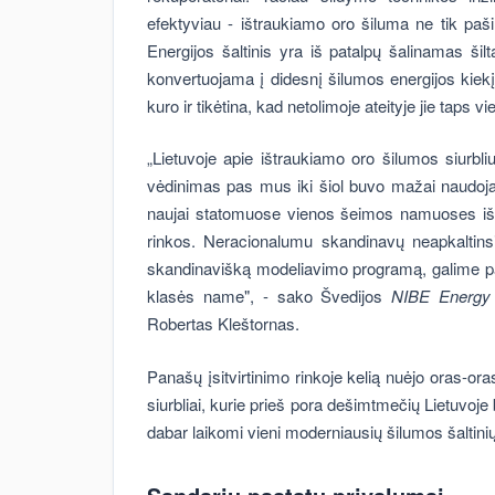
efektyviau - ištraukiamo oro šiluma ne tik pašil
Energijos šaltinis yra iš patalpų šalinamas ši
konvertuojama į didesnį šilumos energijos kiekį.
kuro ir tikėtina, kad netolimoje ateityje jie taps v
„Lietuvoje apie ištraukiamo oro šilumos siurbli
vėdinimas pas mus iki šiol buvo mažai naudoj
naujai statomuose vienos šeimos namuoses išt
rinkos. Neracionalumu skandinavų neapkaltinsi
skandinavišką modeliavimo programą, galime pate
klasės name", - sako Švedijos
NIBE Energy
Robertas Kleštornas.
Panašų įsitvirtinimo rinkoje kelią nuėjo oras-
siurbliai, kurie prieš pora dešimtmečių Lietuvoj
dabar laikomi vieni moderniausių šilumos šaltinių