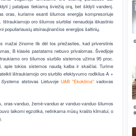
dyti į patalpas tiekiamą šviežią orą, bet šildyti vandenį.
ltas oras, kuriame esanti šilumos energija kompresoriuje
 Ištraukiamojo oro šilumos siurbliai nenaudoja iškastinio
ieni populiariausių atsinaujinančios energijos šaltinių.
G
us mažai žinome tik dėl tos priežasties, kad priverstinis
amas, B klasės pastatams nebuvo privalomas. Švedijoje
raukiamo oro šilumos siurblio sistemos užima 95 proc.
, apie tokios sistemos naudą kalba ir skaičiai. Turime
ikti ištraukiamojo oro siurblio efektyvumo rodiklius A +
 Systems
atstovas Lietuvoje
UAB "Ekoklima"
vadovas
oras, oras-vanduo, žemė-vanduo ar vanduo-vanduo šilumos
G
e buvo laikomi egzotika, netinkama mūsų krašto klimatui, o
g
.