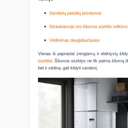
Sandarių pastatų privalumai
Ištraukiamojo oro šilumos siurblio veikimo
Vėdinimas daugiabučiuose
Vienas iš paprastai įrengiamų ir efektyvių š
siurbliai
. Šilumos siurblys ne tik paima šilumą iš
bet ir vėdina, gali šildyti vandenį.