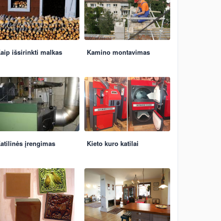
aip išsirinkti malkas
Kamino montavimas
atilinės įrengimas
Kieto kuro katilai