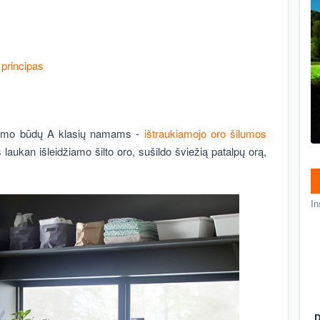
 principas
ildymo būdų A klasių namams -
ištraukiamojo oro šilumos
 laukan išleidžiamo šilto oro, sušildo šviežią patalpų orą,
In
D