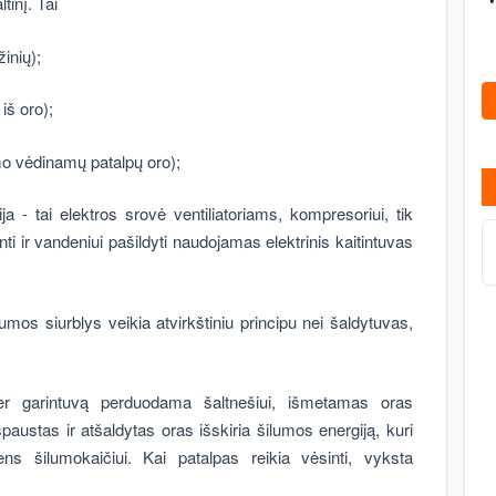
tinį. Tai
inių);
iš oro);
mo vėdinamų patalpų oro);
ija - tai elektros srovė ventiliatoriams, kompresoriui, tik
nti ir vandeniui pašildyti naudojamas elektrinis kaitintuvas
ilumos siurblys veikia atvirkštiniu principu nei šaldytuvas,
er garintuvą perduodama šaltnešiui, išmetamas oras
ustas ir atšaldytas oras išskiria šilumos energiją, kuri
 šilumokaičiui. Kai patalpas reikia vėsinti, vyksta