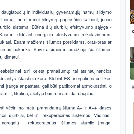
 daugiabučių ir individualių gyvenamųjų namų šildymo
inamąjį aeroterminį šildymą, paprasčiau kalbant, juose
urblio sistema. Būtina šių siurblių efektyvumo sąlyga -
K
. Kasmet didėjant energinio efektyvumo reikalavimams,
traukiasi. Esant mažiems šilumos poreikiams, oras-oras ar
lumos pakanka. Savo atsiradimo pradžioje šie šilumos
ų klimatui.
abejotinai turi keletą pranašumų: tai atsinaujinančios
udojantys iškastinio kuro. Stebint ES energetinės politikos
nti įranga ar pastatai gali būti papildomai apmokestinti, o
K
nami ir, tikėtina, ateityje bus remiami dar daugiau.
žinti vėdinimo metu prarandamą šilumą A+ ir A++ klasės
mos siurbliai, bet ir rekuperacinės sistemos. Vadinasi,
gregatų - rekuperatorius, šilumos siurblio įranga,