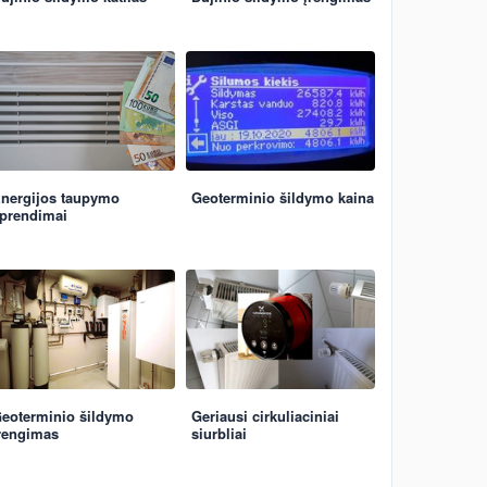
nergijos taupymo
Geoterminio šildymo kaina
prendimai
eoterminio šildymo
Geriausi cirkuliaciniai
rengimas
siurbliai