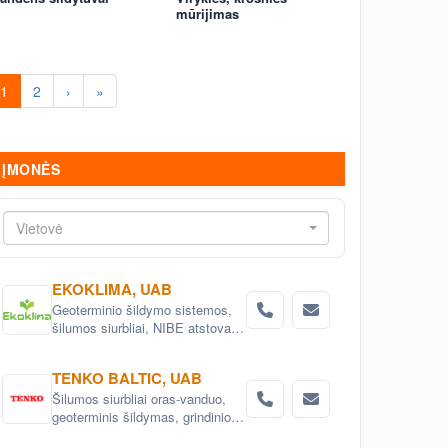
mūrijimas
1
2
›
»
ĮMONĖS
Vietovė
EKOKLIMA, UAB
Geoterminio šildymo sistemos,
šilumos siurbliai, NIBE atstovas
Lietuvoje. Šilumos siurbliai oras -
vanduo, išmetamo oro šilumos
TENKO BALTIC, UAB
siurbliai, geoterminiai šilumos
Šilumos siurbliai oras-vanduo,
siurbliai. Išmanūs šilumos
geoterminis šildymas, grindinio ir
siurbliai
kapiliarinio šildymo bei vėsinimo