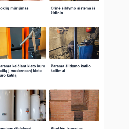
oklių mūrijimas
Orinė šildymo sistema iš
židinio
arama keičiant kieto kuro
Parama šildymo katilo
atilą į modernesnį kieto
keitimui
uro katilą
andens šildytuvai
Viryklės, krosnies